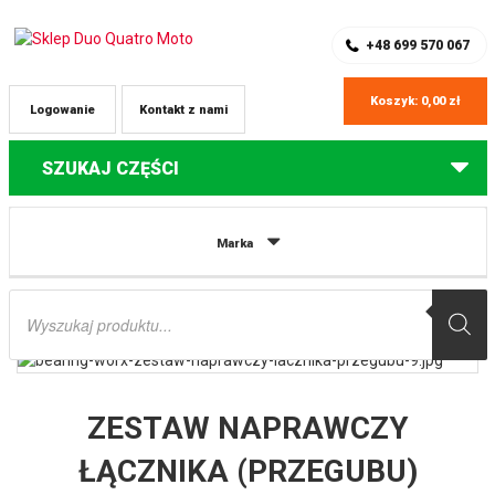
SKLEP Z CZĘŚCIAMI DO QUADÓW
REJESTRACJA
+48 699 570 067
Koszyk:
0,00
zł
Logowanie
Kontakt z nami
SZUKAJ CZĘŚCI
Strona główna
Części do quadów Honda
ZESTAW NAPRAWCZY
Marka
ŁĄCZNIKA (PRZEGUBU) WAHACZA HONDA TRX 400EX 99-09, TRX 400X 12-14
(27-1048) BEARING WORX
Wyszukiwarka
produktów
ZESTAW NAPRAWCZY
ŁĄCZNIKA (PRZEGUBU)