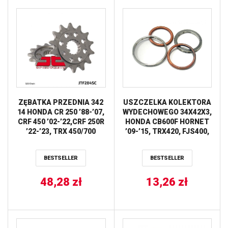
ZĘBATKA PRZEDNIA 342
USZCZELKA KOLEKTORA
14 HONDA CR 250 ’88-’07,
WYDECHOWEGO 34X42X3,
CRF 450 ’02-’22,CRF 250R
HONDA CB600F HORNET
’22-’23, TRX 450/700
’09-’15, TRX420, FJS400,
SAMOOCZYSZCZAJĄCA
XL700V TRANSALP
(34214JT) (ŁAŃC. 520) JT
ATHENA
BESTSELLER
BESTSELLER
48,28
zł
13,26
zł