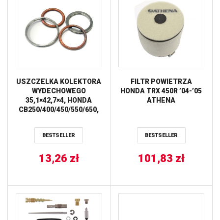
USZCZELKA KOLEKTORA
FILTR POWIETRZA
WYDECHOWEGO
HONDA TRX 450R ’04-’05
35,1×42,7×4, HONDA
ATHENA
CB250/400/450/550/650,
CBR900RR ’92-’99,
TRX250/300/400, XL600V,
BESTSELLER
BESTSELLER
XRV750 ATHENA
13,26
zł
101,83
zł