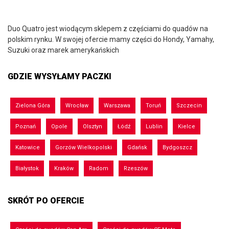
Duo Quatro jest wiodącym sklepem z częściami do quadów na
polskim rynku. W swojej ofercie mamy części do Hondy, Yamahy,
Suzuki oraz marek amerykańskich
GDZIE WYSYŁAMY PACZKI
Zielona Góra
Wrocław
Warszawa
Toruń
Szczecin
Poznań
Opole
Olsztyn
Łódź
Lublin
Kielce
Katowice
Gorzów Wielkopolski
Gdańsk
Bydgoszcz
Białystok
Kraków
Radom
Rzeszów
SKRÓT PO OFERCIE