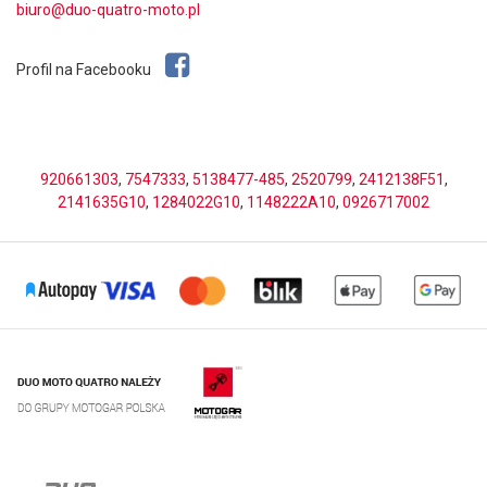
biuro@duo-quatro-moto.pl
Profil na Facebooku
920661303
,
7547333
,
5138477-485
,
2520799
,
2412138F51
,
2141635G10
,
1284022G10
,
1148222A10
,
0926717002