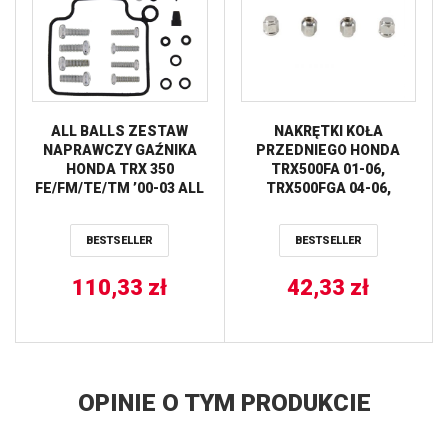
ALL BALLS ZESTAW
NAKRĘTKI KOŁA
NAPRAWCZY GAŹNIKA
PRZEDNIEGO HONDA
HONDA TRX 350
TRX500FA 01-06,
FE/FM/TE/TM ’00-03 ALL
TRX500FGA 04-06,
BALLS
TRX650 RINCON 03-05,
TRX680 RINCON 06-16
BESTSELLER
BESTSELLER
ALL BALLS
110,33
zł
42,33
zł
OPINIE O TYM PRODUKCIE