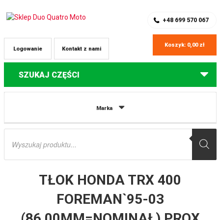
SKLEP Z CZĘŚCIAMI DO QUADÓW
REJESTRACJA
+48 699 570 067
Koszyk:
0,00
zł
Logowanie
Kontakt z nami
SZUKAJ CZĘŚCI
Strona główna
Części do quadów Honda
TŁOK HONDA TRX 400
Marka
FOREMAN`95-03 (86,00MM=NOMINAŁ) PROX
Wyszukiwarka
produktów
TŁOK HONDA TRX 400
FOREMAN`95-03
(86,00MM=NOMINAŁ) PROX