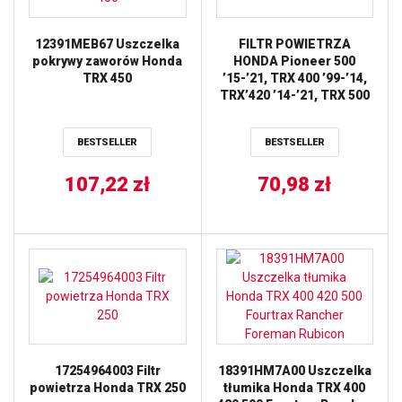
12391MEB67 Uszczelka
FILTR POWIETRZA
pokrywy zaworów Honda
HONDA Pioneer 500
TRX 450
’15-’21, TRX 400 ’99-’14,
TRX’420 ’14-’21, TRX 500
’01-’19, TRX 520 ’20-’22,
TRX 650 Rincon ’03-’05
BESTSELLER
BESTSELLER
ALL BALLS
107,22
zł
70,98
zł
17254964003 Filtr
18391HM7A00 Uszczelka
powietrza Honda TRX 250
tłumika Honda TRX 400