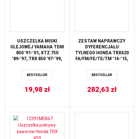
USZCZELKA MISKI
ZESTAW NAPRAWCZY
OLEJOWEJ YAMAHA TDM
DYFERENCJAŁU
850 ’91-’01, XTZ 750
TYLNEGO HONDA TRX420
’89-’97, TRX 850 ’97-’99,
FA/FM/FE/TE/TM ’14-’15,
TDM 900 ’02-’13 ATHENA
TRX500 FE/FM/FPE/FPM
’12-’15 ALL BALLS
BESTSELLER
BESTSELLER
19,98
zł
282,63
zł