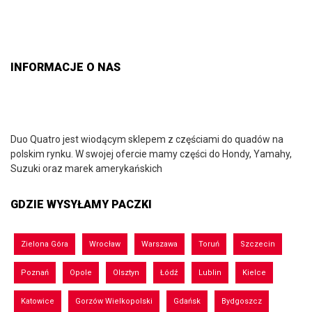
INFORMACJE O NAS
Duo Quatro jest wiodącym sklepem z częściami do quadów na
polskim rynku. W swojej ofercie mamy części do Hondy, Yamahy,
Suzuki oraz marek amerykańskich
GDZIE WYSYŁAMY PACZKI
Zielona Góra
Wrocław
Warszawa
Toruń
Szczecin
Poznań
Opole
Olsztyn
Łódź
Lublin
Kielce
Katowice
Gorzów Wielkopolski
Gdańsk
Bydgoszcz