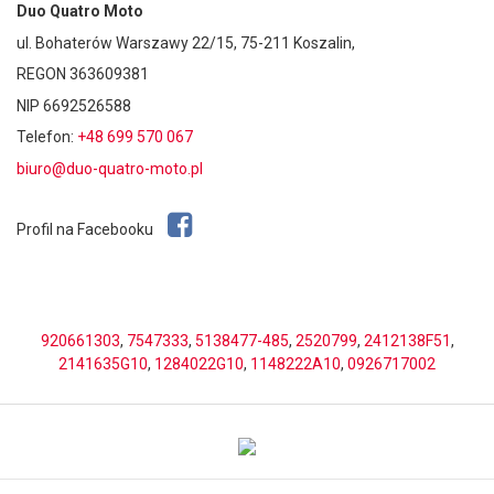
Duo Quatro Moto
ul. Bohaterów Warszawy 22/15, 75-211 Koszalin,
REGON 363609381
NIP 6692526588
Telefon:
+48 699 570 067
biuro@duo-quatro-moto.pl
Profil na Facebooku
920661303
,
7547333
,
5138477-485
,
2520799
,
2412138F51
,
2141635G10
,
1284022G10
,
1148222A10
,
0926717002