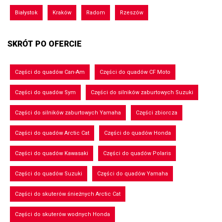
Białystok
Kraków
Radom
Rzeszów
SKRÓT PO OFERCIE
Części do quadów Can-Am
Części do quadów CF Moto
Części do quadów Sym
Części do silników zaburtowych Suzuki
Części do silników zaburtowych Yamaha
Części zbiorcza
Części do quadów Arctic Cat
Części do quadów Honda
Części do quadów Kawasaki
Części do quadów Polaris
Części do quadów Suzuki
Części do quadów Yamaha
Części do skuterów śnieżnych Arctic Cat
Części do skuterów wodnych Honda