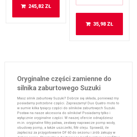
245,82
ZŁ
35,98
ZŁ
Oryginalne części zamienne do
silnika zaburtowego Suzuki
Masz silnik zaburtowy Suzuki? Dobrze się składa, ponieważ my
posiadamy potrzebne części. Zapraszamy! Duo Quatro moto to
w sumie kilka tysięcy części do silników zaburtowych Suzuki.
Postaw na nasze akcesoria do silników! Posiadamy tylko i
wyłącznie oryginalne części. W naszej ofercie odnajdziesz
m.in. oryginalne filtry paliwa, zestawy naprawcze pomp wody,
obudowy pomp, a także uszczelki, filtr oleju. Sprawdź, ile
zapłacisz za przygotowanie DF 60 do sezonu i zrób zakupy w