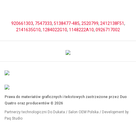
920661303
,
7547333
,
5138477-485
,
2520799
,
2412138F51
,
2141635G10
,
1284022G10
,
1148222A10
,
0926717002
Prawa do materiałów graficznych i tekstowych zastrzeżone przez Duo
Quatro oraz producentów © 2026
Partnerzy technologiczni
Do Dukata
/
Salon OEM Polska
/ Development by
Paq Studio