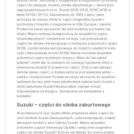
dobrej cenie. Skorzystaj z dostępnego konfiguratora i przefiltruj
części do swojego modelu silnika zaburtowego – wśród tych
najpopularniejszych m.in. Suzuki DF20, DF25, DF40, DF50, a
także DF100 i DF115. Zapewniamy, że 100% części, jakie
wchodzą do naszej oferty to części oryginalne Suzuki i
pochodzą z importu z magazynów w USA, Europie i Japonii.
Postaw na nasze akcesoria. Na dziś możemy pochwalić się
blisko 98-procentową dostępnością do wszystkich części
eksploatacyjnych i niezależnie od tego, czy potrzebujesz
części do silnika rekreacyjnego o mniejszej pojemności (patrz
DF20), czy też silnika wyczynowego do dużych i szybkich łodzi,
czyli czterosuwowy model DF350. Mamy niemalże wszystkie
potrzebne części w jednym miejscu. Masz do nas jakieś
pytania? Jeżeli tak, to zadzwoń do naszego opiekuna, który z
pewnością doradzi Ci w wyborze części. Zrób u nas zakupy i
zamów swoje części, a dostarczymy je pod wskazany adres –
szybko i bezpiecznie! Postaw na nasze akcesoria do quadów i
zadzwoń do nas, jeśli masz jakiekolwiek pytania jeśli chodzi o
silnik zaburtowy Suzuki! Możesz także napisać e-mail.
Odpowiadamy na bieżąco. Zachęcamy do korzystania z
kontaktu!
Suzuki – części do silnika zaburtowego
W asortymencie Duo Quatro Moto znajdziesz wiele części do
serii silników Suzuki dwusuwowych, czterosuwowycyh, a także
starszych modeli z serii Cabrea Suzuki. Mamy wszystkie
potrzebne części! Interesują Cię tylko i wyłącznie oryginalne
części do silnika Suzuki? Dobrze się składa, bo mamy prawie