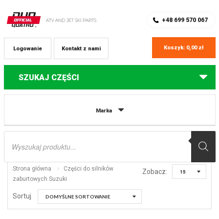
SKLEP Z CZĘŚCIAMI DO QUADÓW
REJESTRACJA
+48 699 570 067
Koszyk:
0,00
zł
Logowanie
Kontakt z nami
SZUKAJ CZĘŚCI
Części do silników zaburtowych
Marka
Suzuki
Wyszukiwarka
produktów
Strona główna
Części do silników
Zobacz:
zaburtowych Suzuki
Sortuj