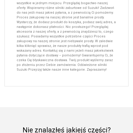
wszystkie w jednym miejscu. Przeglądaj bogactwo naszej
oferty. Wspieramy różne silniki zaburtowe od Suzuki! Zadzwoń
do nas jeśli masz jakieś pytania, a z pewnością Ci pomożemy.
Proces zakupowy na naszej stronie jest banalnie prosty.
Wystarczy, że dodasz produkt do koszyka, podasz swój adres, a
następnie dokonasz płatności. Nic prostszego! Przeglądaj
akcesoria z naszej oferty, a z pewnością znajdziesz to, czego
szukasz. Posiadamy wszystkie potrzebne części Proces
zakupowy na naszej stronie jest niebywale prosty. W zaledwie
kilka kliknięć sprawisz, że nasze produkty trafią wprost pod
wskazany adres. Kontaktuj się z nami jeżeli masz jakiekolwiek
pytania dotyczące dostawy – pomożemy! Gwarantujemy Ci, że
czeka Cię błyskawiczna dostawa. Twój produkt wyślemy zaraz
po złożeniu przez Ciebie zamówienia. Odświeżone silniki
Suzuki Przejrzyj także nasze inne kategorie. Zapraszamy!
Nie znalazłeś jakiejś części?