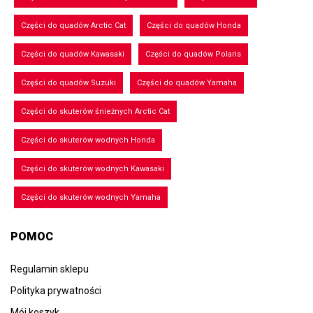
Części do quadów Arctic Cat
Części do quadów Honda
Części do quadów Kawasaki
Części do quadów Polaris
Części do quadów Suzuki
Części do quadów Yamaha
Części do skuterów śnieżnych Arctic Cat
Części do skuterów wodnych Honda
Części do skuterów wodnych Kawasaki
Części do skuterów wodnych Yamaha
POMOC
Regulamin sklepu
Polityka prywatności
Mój koszyk