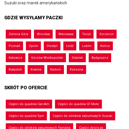
Suzuki oraz marek amerykańskich
GDZIE WYSYŁAMY PACZKI
Zielona Góra
Wrocław
Warszawa
Toruń
Szczecin
Poznań
Opole
Olsztyn
Łódź
Lublin
Kielce
Katowice
Gorzów Wielkopolski
Gdańsk
Bydgoszcz
Białystok
Kraków
Radom
Rzeszów
SKRÓT PO OFERCIE
Części do quadów Can-Am
Części do quadów CF Moto
Części do quadów Sym
Części do silników zaburtowych Suzuki
Części do silników zaburtowych Yamaha
Części zbiorcza