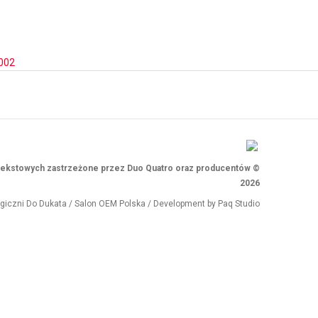
002
i tekstowych zastrzeżone przez Duo Quatro oraz producentów ©
2026
ogiczni
Do Dukata
/
Salon OEM Polska
/ Development by
Paq Studio