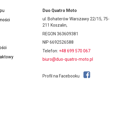
epu
Duo Quatro Moto
ul. Bohaterów Warszawy 22/15, 75-
tności
211 Koszalin,
REGON 363609381
NIP 6692526588
ości
Telefon:
+48 699 570 067
taktowy
biuro@duo-quatro-moto.pl
Profil na Facebooku