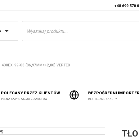
+48 699 570 
Wyszukiwarka
produktów
a
400EX ’99-’08 (86,97MM=+2,00) VERTEX
POLECANY PRZEZ KLIENTÓW
BEZPOŚREDNI IMPORTE
PEŁNA SATYSFAKCJA Z ZAKUPÓW
BEZPIECZNE ZAKUPY
TŁO