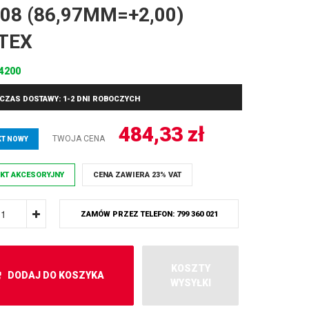
’08 (86,97MM=+2,00)
TEX
4200
CZAS DOSTAWY: 1-2 DNI ROBOCZYCH
484,33
zł
TWOJA CENA
T NOWY
KT AKCESORYJNY
CENA ZAWIERA 23% VAT
ZAMÓW PRZEZ TELEFON: 799 360 021
KOSZTY
DODAJ DO KOSZYKA
WYSYŁKI