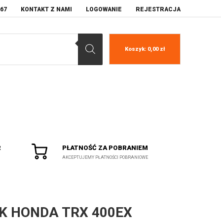
067
KONTAKT Z NAMI
LOGOWANIE
REJESTRACJA
Koszyk:
0,00
zł
R
PŁATNOŚĆ ZA POBRANIEM
AKCEPTUJEMY PŁATNOŚCI POBRANIOWE
K HONDA TRX 400EX