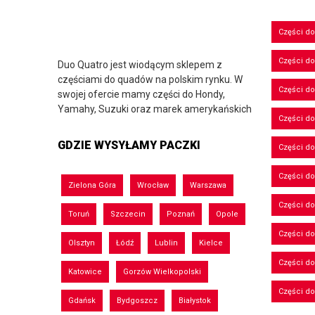
Części d
Części d
Duo Quatro jest wiodącym sklepem z
częściami do quadów na polskim rynku. W
Części do
swojej ofercie mamy części do Hondy,
Yamahy, Suzuki oraz marek amerykańskich
Części do
GDZIE WYSYŁAMY PACZKI
Części d
Części d
Zielona Góra
Wrocław
Warszawa
Części do
Toruń
Szczecin
Poznań
Opole
Części d
Olsztyn
Łódź
Lublin
Kielce
Części d
Katowice
Gorzów Wielkopolski
Części d
Gdańsk
Bydgoszcz
Białystok