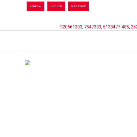
Kraków
Radom
Rzeszów
920661303
,
7547333
,
5138477-485
,
25