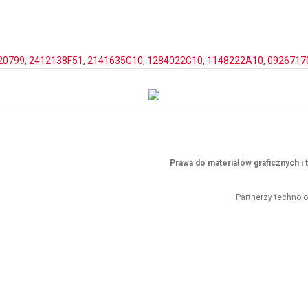
20799
,
2412138F51
,
2141635G10
,
1284022G10
,
1148222A10
,
0926717
Prawa do materiałów graficznych 
Partnerzy technol