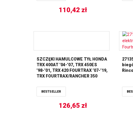
110,42
zł
SZCZĘKI HAMULCOWE TYŁ HONDA
2713
TRX 400AT ’04-’07, TRX 450ES
biegó
’98-’01, TRX 420 FOURTRAX ’07-’19,
Rinc
TRX FOURTRAX/RANCHER 350
’00-’05, TRX 400FW ’95-’00
(160X30MM) NEWFREN
BESTSELLER
BES
126,65
zł