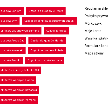
Regulamin skl
o quadów Can-Am
Części do quadów CF Moto
Polityka prywa
o quadów Sym
Części do silników zaburtowych Suzuki
Mój koszyk
Moje konto
 silników zaburtowych Yamaha
Części zbiorcza
Wysyłka i płatn
 quadów Arctic Cat
Części do quadów Honda
Formularz kon
o quadów Kawasaki
Części do quadów Polaris
Mapa strony
o quadów Suzuki
Części do quadów Yamaha
 skuterów śnieżnych Arctic Cat
o skuterów wodnych Honda
o skuterów wodnych Kawasaki
o skuterów wodnych Yamaha