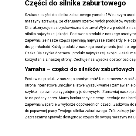
Części do silnika zaburtowego
Szukasz części do silnika zaburtowego yamaha? W naszym asorty
maszyny sprawiają, że oferujemy szeroki wybór produktów wysokie
Charakteryzuje nas błyskawiczna dostawa! Wybierz produkt z nasz
silnika najwyższej jakości. Postaw na produkt z naszego asort
zapewnić, że nasze części spełniają najwyższe standardy. Nie cze
drugą młodość. Każdy produkt z naszego asortymentu jest do tego 
Czeka Cię szybka dostawa i produkt najwyższej jakości. Jeżeli m
korzystania z naszej strony! Cechuje nas wysoka dostępność częś
Yamaha – części do silników zaburtowych
Postaw na produkt z naszego asortymentu! U nas możesz zrobić
strona internetowa umożliwia łatwe wyszukiwanie i zamawianie po
szybko i sprawnie przygotujemy je do wysyłki. Zamawiaj nasze pr
to na podany adres. Mamy konkurencyjne ceny i cechuje nas bardz
zapewnić wsparcie w wyborze odpowiednich części. Zadzwoń do na
do poprawnej pracy Twojego silnika zaburtowego. Zrób zakupy już
Zapraszamy! Sprawdź dostępność części do swojej maszyny na 