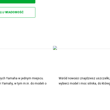
LIJ WIADOMOŚĆ
towych Yamaha w jednym miejscu.
Wśród nowości znajdziesz uszczelki, 
 Yamahy, w tym m.in. do modeli o
wybierz model i moc silnika, do któr