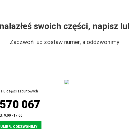
znalazłeś swoich części, napisz 
Zadzwoń lub zostaw numer, a oddzwonimy
iału części zaburtowych
 570 067
pt. 9.00 - 17.00
NUMER. ODDZWONIMY