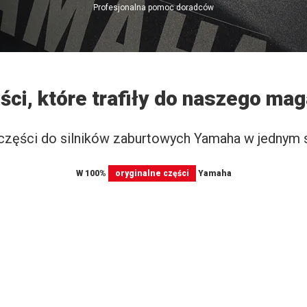
Profesjonalna pomoc doradców
ci, które trafiły do naszego ma
części do silników zaburtowych Yamaha w jednym 
W 100%
Yamaha
oryginalne części