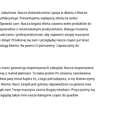
i zaburtowe. Nasze doświadczenie i pasja w dbaniu o Wasze
sfakcjonuje. Prezentujemy najlepszą ofertę na rynku!
! Sprawdź sam. Nasza bogata oferta zawiera wiele produktów do
 bezpośrednio z renomowanymi producentami, dlatego możemy
wiadczeniu i profesjonalizmowi, aby zapewnić swojej maszynie
dotąd. Przekonaj się sam i przeglądaj nasze części już teraz.
 obsługą klienta. Na pewno Ci pomożemy. Zapraszamy do
 nas masz gwarancję responsywnych zakupów. Nasza responsywna
ej z metod płatności. To takie proste! Po złożeniu zamówienia
dwie parę minut kupisz to, czego potrzebujesz, a my dostarczymy
klienta. Nasz zespół jest gotowy odpowiedzieć na pytania oraz
ięki nam Twoja maszyna zazna drugiej młodości. Przyczynimy się
zeglądaj także inne nasze kategorie części do quadów.