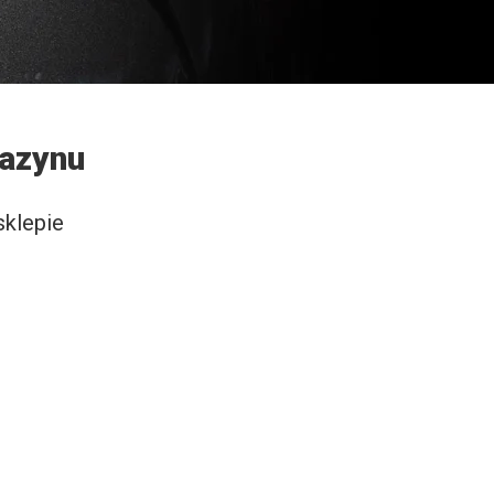
gazynu
sklepie