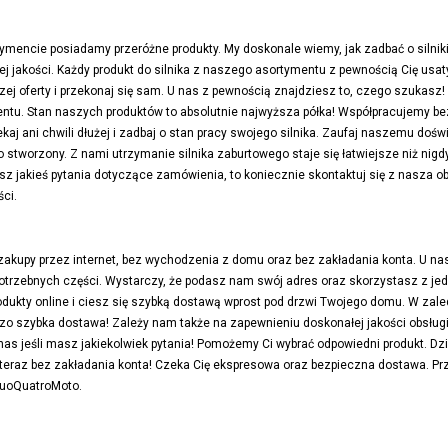
mencie posiadamy przeróżne produkty. My doskonale wiemy, jak zadbać o silnik
j jakości. Każdy produkt do silnika z naszego asortymentu z pewnością Cię usaty
ej oferty i przekonaj się sam. U nas z pewnością znajdziesz to, czego szukasz
ymentu. Stan naszych produktów to absolutnie najwyższa półka! Współpracujemy
kaj ani chwili dłużej i zadbaj o stan pracy swojego silnika. Zaufaj naszemu doś
stworzony. Z nami utrzymanie silnika zaburtowego staje się łatwiejsze niż nigdy 
asz jakieś pytania dotyczące zamówienia, to koniecznie skontaktuj się z nasza
ci.
 zakupy przez internet, bez wychodzenia z domu oraz bez zakładania konta. U
trzebnych części. Wystarczy, że podasz nam swój adres oraz skorzystasz z jedn
odukty online i ciesz się szybką dostawą wprost pod drzwi Twojego domu. W zale
o szybka dostawa! Zależy nam także na zapewnieniu doskonałej jakości obsługi 
s jeśli masz jakiekolwiek pytania! Pomożemy Ci wybrać odpowiedni produkt. Dz
 teraz bez zakładania konta! Czeka Cię ekspresowa oraz bezpieczna dostawa. Pr
DuoQuatroMoto.