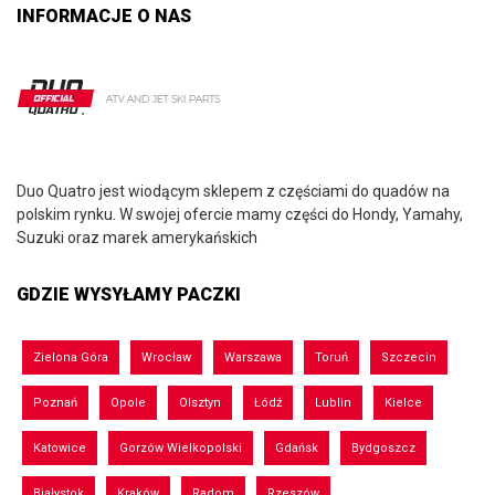
INFORMACJE O NAS
Duo Quatro jest wiodącym sklepem z częściami do quadów na
polskim rynku. W swojej ofercie mamy części do Hondy, Yamahy,
Suzuki oraz marek amerykańskich
GDZIE WYSYŁAMY PACZKI
Zielona Góra
Wrocław
Warszawa
Toruń
Szczecin
Poznań
Opole
Olsztyn
Łódź
Lublin
Kielce
Katowice
Gorzów Wielkopolski
Gdańsk
Bydgoszcz
Białystok
Kraków
Radom
Rzeszów