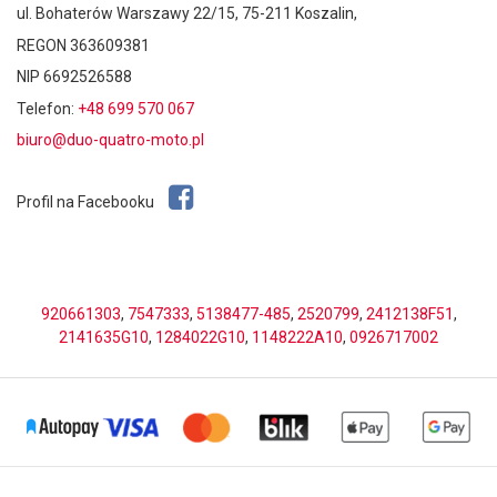
ul. Bohaterów Warszawy 22/15, 75-211 Koszalin,
REGON 363609381
NIP 6692526588
Telefon:
+48 699 570 067
biuro@duo-quatro-moto.pl
Profil na Facebooku
920661303
,
7547333
,
5138477-485
,
2520799
,
2412138F51
,
2141635G10
,
1284022G10
,
1148222A10
,
0926717002