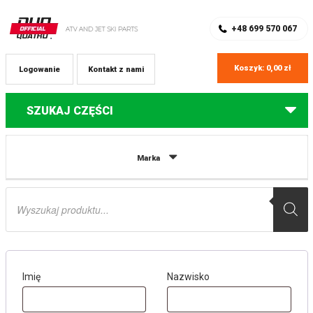
SKLEP Z CZĘŚCIAMI DO QUADÓW
REJESTRACJA
+48 699 570 067
Koszyk:
0,00
zł
Logowanie
Kontakt z nami
SZUKAJ CZĘŚCI
Marka
Rejestracja
Wyszukiwarka
produktów
Rejestracja
Imię
Nazwisko