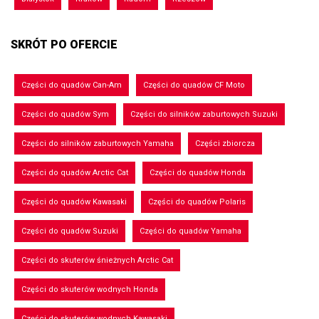
SKRÓT PO OFERCIE
Części do quadów Can-Am
Części do quadów CF Moto
Części do quadów Sym
Części do silników zaburtowych Suzuki
Części do silników zaburtowych Yamaha
Części zbiorcza
Części do quadów Arctic Cat
Części do quadów Honda
Części do quadów Kawasaki
Części do quadów Polaris
Części do quadów Suzuki
Części do quadów Yamaha
Części do skuterów śnieżnych Arctic Cat
Części do skuterów wodnych Honda
Części do skuterów wodnych Kawasaki