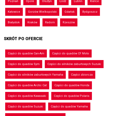
Poznań
Opole
Olsztyn
Łódź
Lublin
Kielce
Katowice
Gorzów Wielkopolski
Gdańsk
Bydgoszcz
Białystok
Kraków
Radom
Rzeszów
SKRÓT PO OFERCIE
Części do quadów Can-Am
Części do quadów CF Moto
Części do quadów Sym
Części do silników zaburtowych Suzuki
Części do silników zaburtowych Yamaha
Części zbiorcza
Części do quadów Arctic Cat
Części do quadów Honda
Części do quadów Kawasaki
Części do quadów Polaris
Części do quadów Suzuki
Części do quadów Yamaha