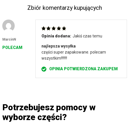
Zbiór komentarzy kupujących
Oceniony
5
Opinia dodana:
Jakiś czas temu
na 5.
MarcinN
najlepsza wysyłka
POLECAM
części super zapakowane. polecam
wszystkim!!!!!!!
OPINIA POTWIERDZONA ZAKUPEM
Potrzebujesz pomocy w
wyborze części?