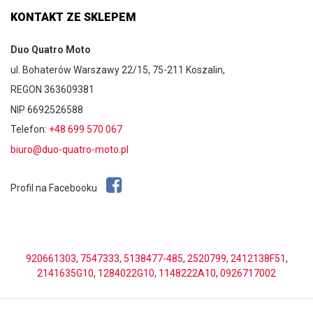
KONTAKT ZE SKLEPEM
Duo Quatro Moto
ul. Bohaterów Warszawy 22/15, 75-211 Koszalin,
REGON 363609381
NIP 6692526588
Telefon:
+48 699 570 067
biuro@duo-quatro-moto.pl
Profil na Facebooku
920661303
,
7547333
,
5138477-485
,
2520799
,
2412138F51
,
2141635G10
,
1284022G10
,
1148222A10
,
0926717002