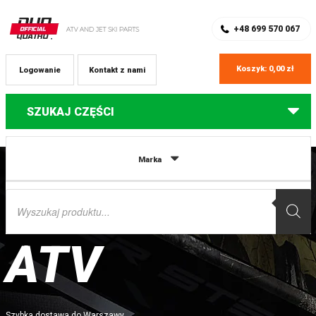
SKLEP Z CZĘŚCIAMI DO QUADÓW
REJESTRACJA
+48 699 570 067
Koszyk:
0,00
zł
Logowanie
Kontakt z nami
SZUKAJ CZĘŚCI
Marka
Wyszukiwarka
produktów
CZĘŚCI DO QUADÓW WARSZAWA
ATV
Szybka dostawa do Warszawy