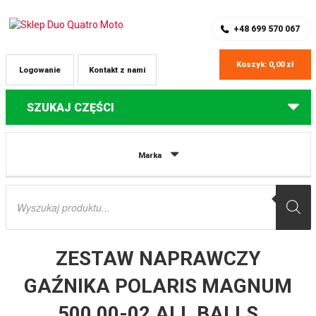
SKLEP Z CZĘŚCIAMI DO QUADÓW
REJESTRACJA
+48 699 570 067
Koszyk:
0,00
zł
Logowanie
Kontakt z nami
SZUKAJ CZĘŚCI
Strona główna
Części do quadów Polaris
ZESTAW NAPRAWCZY
Marka
GAŹNIKA POLARIS MAGNUM 500 00-02 ALL BALLS
Wyszukiwarka
produktów
ZESTAW NAPRAWCZY
GAŹNIKA POLARIS MAGNUM
500 00-02 ALL BALLS