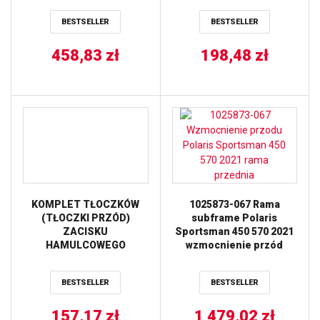
BALLS
BESTSELLER
BESTSELLER
458,83
zł
198,48
zł
KOMPLET TŁOCZKÓW
1025873-067 Rama
(TŁOCZKI PRZÓD)
subframe Polaris
ZACISKU
Sportsman 450 570 2021
HAMULCOWEGO
wzmocnienie przód
POLARIS General 1000
’20-’21, RZR Turbo
BESTSELLER
BESTSELLER
’20-’21, RZR XP 4 Turbo
’16-’21 ALL BALLS
157,17
zł
1 479,02
zł