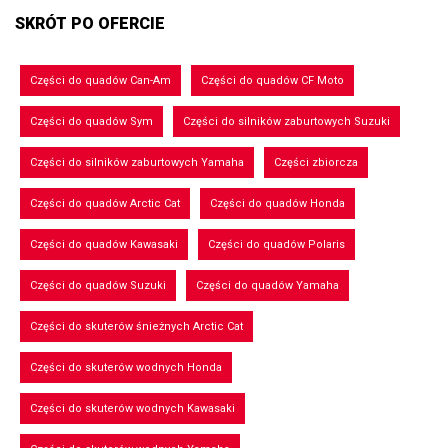
SKRÓT PO OFERCIE
Części do quadów Can-Am
Części do quadów CF Moto
Części do quadów Sym
Części do silników zaburtowych Suzuki
Części do silników zaburtowych Yamaha
Części zbiorcza
Części do quadów Arctic Cat
Części do quadów Honda
Części do quadów Kawasaki
Części do quadów Polaris
Części do quadów Suzuki
Części do quadów Yamaha
Części do skuterów śnieżnych Arctic Cat
Części do skuterów wodnych Honda
Części do skuterów wodnych Kawasaki