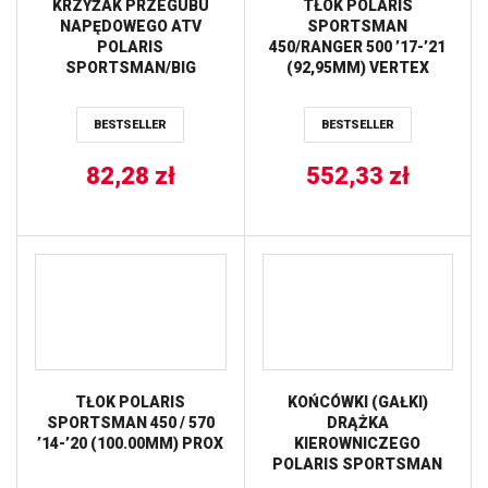
KRZYŻAK PRZEGUBU
TŁOK POLARIS
NAPĘDOWEGO ATV
SPORTSMAN
POLARIS
450/RANGER 500 ’17-’21
SPORTSMAN/BIG
(92,95MM) VERTEX
BOSS/XPLORER ALL
BALLS
BESTSELLER
BESTSELLER
82,28
zł
552,33
zł
TŁOK POLARIS
KOŃCÓWKI (GAŁKI)
SPORTSMAN 450 / 570
DRĄŻKA
’14-’20 (100.00MM) PROX
KIEROWNICZEGO
POLARIS SPORTSMAN
300/400 ’08-’10 ALL