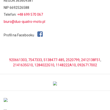
REGON 363609381
NIP 6692526588
Telefon:
+48 699 570 067
biuro@duo-quatro-moto.pl
Profil na Facebooku
920661303
,
7547333
,
5138477-485
,
2520799
,
2412138F51
,
2141635G10
,
1284022G10
,
1148222A10
,
0926717002