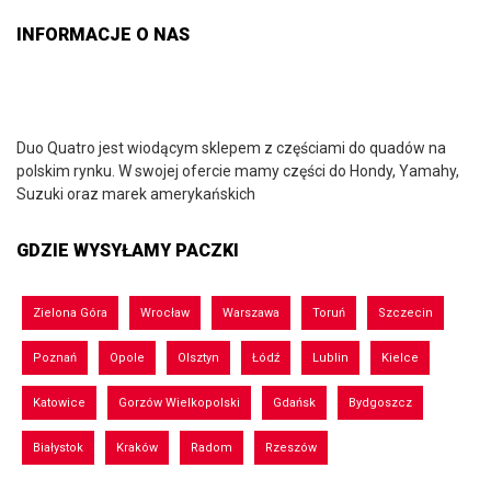
INFORMACJE O NAS
Duo Quatro jest wiodącym sklepem z częściami do quadów na
polskim rynku. W swojej ofercie mamy części do Hondy, Yamahy,
Suzuki oraz marek amerykańskich
GDZIE WYSYŁAMY PACZKI
Zielona Góra
Wrocław
Warszawa
Toruń
Szczecin
Poznań
Opole
Olsztyn
Łódź
Lublin
Kielce
Katowice
Gorzów Wielkopolski
Gdańsk
Bydgoszcz
Białystok
Kraków
Radom
Rzeszów