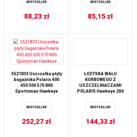
BESTSELLER
BESTSELLER
88,23
zł
85,15
zł
5521833 Uszczelka płyty
ŁOŻYSKA WAŁU
bagażnika Polaris 400
KORBOWEGO Z
450 500 570 800
USZCZELNIACZAMI
Sportsman Hawkeye
POLARIS Hawkeye 2X4
’06-’11, Hawkeye 4×4
’06-’07, Sportsman 300 4x
BESTSELLER
BESTSELLER
4 ’08-’10 ALL BALLS
252,27
zł
144,33
zł