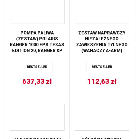
POMPA PALIWA
ZESTAW NAPRAWCZY
(ZESTAW) POLARIS
NIEZALEŻNEGO
RANGER 1000 EPS TEXAS
ZAWIESZENIA TYLNEGO
EDITION 20, RANGER XP
(WAHACZY A-ARM)
1000 EPS 20, RANGER XP
POLARIS SPORTSMAN
1000 EPS CREW 20,
TOURING 500 EFI ’08-’13,
BESTSELLER
BESTSELLER
RANGER XP 1000 EPS
800 EFI ’08-’09,
CREW ’19 ALL BALLS
SPORTSMAN X2 700/800
637,33
zł
112,63
ALL BALLS
zł