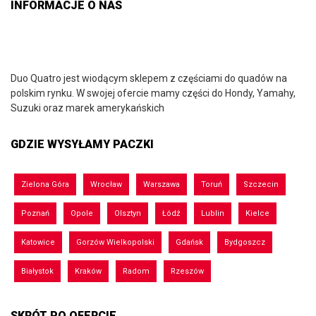
INFORMACJE O NAS
Duo Quatro jest wiodącym sklepem z częściami do quadów na
polskim rynku. W swojej ofercie mamy części do Hondy, Yamahy,
Suzuki oraz marek amerykańskich
GDZIE WYSYŁAMY PACZKI
Zielona Góra
Wrocław
Warszawa
Toruń
Szczecin
Poznań
Opole
Olsztyn
Łódź
Lublin
Kielce
Katowice
Gorzów Wielkopolski
Gdańsk
Bydgoszcz
Białystok
Kraków
Radom
Rzeszów
SKRÓT PO OFERCIE