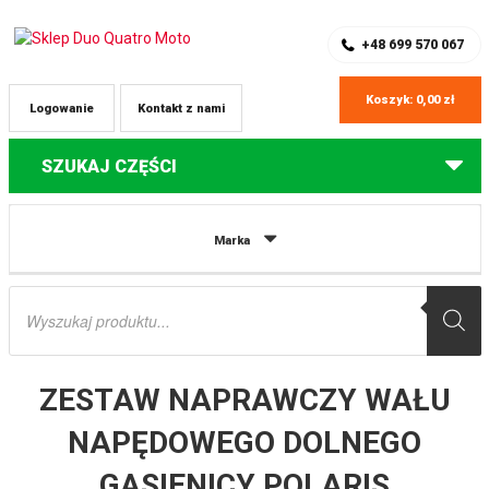
SKLEP Z CZĘŚCIAMI DO QUADÓW
REJESTRACJA
+48 699 570 067
Koszyk:
0,00
zł
Logowanie
Kontakt z nami
SZUKAJ CZĘŚCI
Strona główna
Części do quadów Polaris
ZESTAW NAPRAWCZY WAŁU
Marka
NAPĘDOWEGO DOLNEGO GĄSIENICY POLARIS SNOWMOBIL ALL BALLS
Wyszukiwarka
produktów
ZESTAW NAPRAWCZY WAŁU
NAPĘDOWEGO DOLNEGO
GĄSIENICY POLARIS