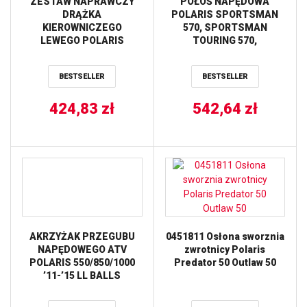
ZESTAW NAPRAWCZY
PÓŁOŚ NAPĘDOWA
DRĄŻKA
POLARIS SPORTSMAN
KIEROWNICZEGO
570, SPORTSMAN
LEWEGO POLARIS
TOURING 570,
RANGER 325 ETX 16,
FARMHAND 450 AB6
RANGER 570 16, RANGER
STRONG TYŁ STRONA
BESTSELLER
BESTSELLER
570 CREW 16, RANGER
LEWA PRAWA ALL BALLS
570 CREW EPS 16,
RANGER 570 EPS 16,
424,83
zł
542,64
zł
RANGER 570 EU 16 ALL
BALLS
AKRZYŻAK PRZEGUBU
0451811 Osłona sworznia
NAPĘDOWEGO ATV
zwrotnicy Polaris
POLARIS 550/850/1000
Predator 50 Outlaw 50
’11-’15 LL BALLS