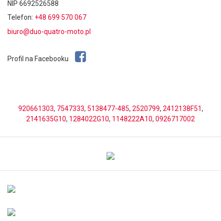
NIP 6692526588
Telefon:
+48 699 570 067
biuro@duo-quatro-moto.pl
Profil na Facebooku
920661303
,
7547333
,
5138477-485
,
2520799
,
2412138F51
,
2141635G10
,
1284022G10
,
1148222A10
,
0926717002