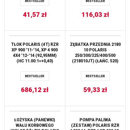
BESTSELLER
BESTSELLER
’00-’02 ALL BALLS
41,57
zł
116,03
zł
TŁOK POLARIS (4T) RZR
ZĘBATKA PRZEDNIA 2180
XP 900 ’11-’14, XP 4 900
10 POLARIS
4X4 ’12-’14 (92,95MM)
250/300/325/400/500
(HC 11.00:1=+0,40)
(218010JT) (ŁAŃC. 520)
WOSSNER
JT
BESTSELLER
BESTSELLER
686,12
zł
59,33
zł
ŁOŻYSKA (PANEWKI)
POMPA PALIWA
WAŁU KORBOWEGO
(ZESTAW) POLARIS RZR