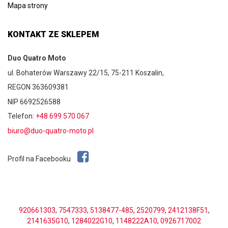
Mapa strony
KONTAKT ZE SKLEPEM
Duo Quatro Moto
ul. Bohaterów Warszawy 22/15, 75-211 Koszalin,
REGON 363609381
NIP 6692526588
Telefon:
+48 699 570 067
biuro@duo-quatro-moto.pl
Profil na Facebooku
920661303
,
7547333
,
5138477-485
,
2520799
,
2412138F51
,
2141635G10
,
1284022G10
,
1148222A10
,
0926717002