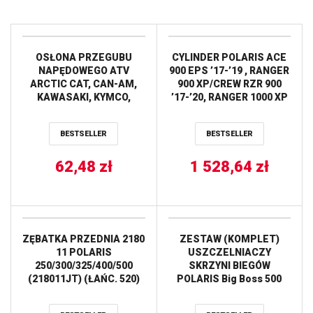
OSŁONA PRZEGUBU
CYLINDER POLARIS ACE
NAPĘDOWEGO ATV
900 EPS ’17-’19 , RANGER
ARCTIC CAT, CAN-AM,
900 XP/CREW RZR 900
KAWASAKI, KYMCO,
’17-’20, RANGER 1000 XP
SUZUKI, POLARIS,
’20 STANDARD (93,00
YAMAHA ALL BALLS
MM) CYLINDER WORKS
BESTSELLER
BESTSELLER
62,48
zł
1 528,64
zł
ZĘBATKA PRZEDNIA 2180
ZESTAW (KOMPLET)
11 POLARIS
USZCZELNIACZY
250/300/325/400/500
SKRZYNI BIEGÓW
(218011JT) (ŁAŃC. 520)
POLARIS Big Boss 500
JT
’00-’03, Sportsman 500
’00-’08, Xplorer 250