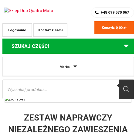
SKLEP Z CZĘŚCIAMI DO QUADÓW
REJESTRACJA
+48 699 570 067
Koszyk:
0,00
zł
Logowanie
Kontakt z nami
SZUKAJ CZĘŚCI
Strona główna
Części do quadów Polaris
ZESTAW NAPRAWCZY
Marka
NIEZALEŻNEGO ZAWIESZENIA TYLNEGO (WAHACZY A-ARM) POLARIS
SPORTSMAN X2 500 ’06-’07, 800 EFI (07) ALL BALLS
Wyszukiwarka
produktów
ZESTAW NAPRAWCZY
NIEZALEŻNEGO ZAWIESZENIA