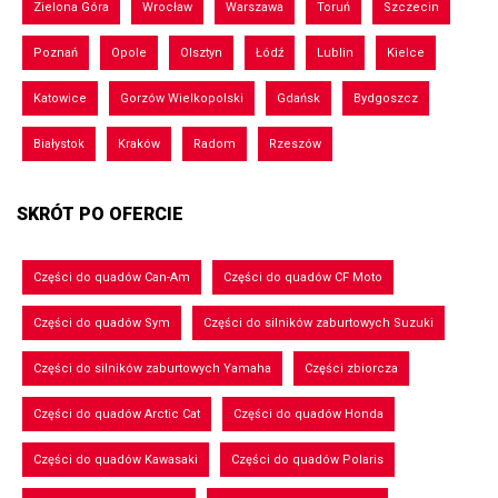
Zielona Góra
Wrocław
Warszawa
Toruń
Szczecin
Poznań
Opole
Olsztyn
Łódź
Lublin
Kielce
Katowice
Gorzów Wielkopolski
Gdańsk
Bydgoszcz
Białystok
Kraków
Radom
Rzeszów
SKRÓT PO OFERCIE
Części do quadów Can-Am
Części do quadów CF Moto
Części do quadów Sym
Części do silników zaburtowych Suzuki
Części do silników zaburtowych Yamaha
Części zbiorcza
Części do quadów Arctic Cat
Części do quadów Honda
Części do quadów Kawasaki
Części do quadów Polaris