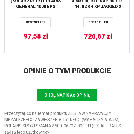
(KOLOR ŻÓŁTY) POLARIS
4 800 14, RZR 4 XP 900 12-
GENERAL 1000 EPS
14, RZR 4 XP JAGGED X
’16-’19, RZR 1000 ’16-’21,
13, RZR 570 EFI 14-16,
RZR RS1 1000 ’18-’21,
RZR 570 EU 15-16, RZR
BESTSELLER
BESTSELLER
RZR S4 1000 ’20, RZR
800 14, RZR S ALL BALLS
TURBO PRO XP/ XP4 /
PREMIUM 925 ’20-’22
97,58
zł
726,67
zł
HOT RODS
OPINIE O TYM PRODUKCIE
CHCĘ NAPISAĆ OPINIĘ
Przeczytaj, co na temat produktu ZESTAW NAPRAWCZY
NIEZALEŻNEGO ZAWIESZENIA TYLNEGO (WAHACZY A-ARM)
POLARIS SPORTSMAN X2 500 ’06-’07, 800 EFI (07) ALL BALLS
sądzą jego użytkownicy