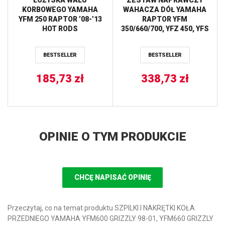
KORBOWEGO YAMAHA
WAHACZA DÓŁ YAMAHA
YFM 250 RAPTOR ’08-’13
RAPTOR YFM
HOT RODS
350/660/700, YFZ 450, YFS
200 PIVOT WORKS
BESTSELLER
BESTSELLER
185,73
zł
338,73
zł
OPINIE O TYM PRODUKCIE
CHCĘ NAPISAĆ OPINIĘ
Przeczytaj, co na temat produktu SZPILKI I NAKRĘTKI KOŁA
PRZEDNIEGO YAMAHA YFM600 GRIZZLY 98-01, YFM660 GRIZZLY