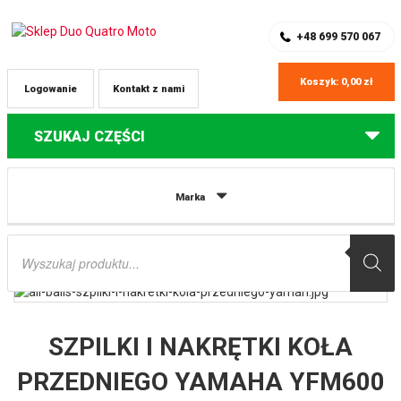
SKLEP Z CZĘŚCIAMI DO QUADÓW
REJESTRACJA
+48 699 570 067
Koszyk:
0,00
zł
Logowanie
Kontakt z nami
SZUKAJ CZĘŚCI
Strona główna
Części do quadów Yamaha
SZPILKI I NAKRĘTKI KOŁA
Marka
PRZEDNIEGO YAMAHA YFM600 GRIZZLY 98-01, YFM660 GRIZZLY 02-08,
TYLNEGO YAMAHA YFM660 GRIZZLY 02-08 ALL BALLS
Wyszukiwarka
produktów
SZPILKI I NAKRĘTKI KOŁA
PRZEDNIEGO YAMAHA YFM600