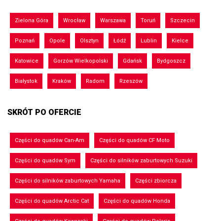
Zielona Góra
Wrocław
Warszawa
Toruń
Szczecin
Poznań
Opole
Olsztyn
Łódź
Lublin
Kielce
Katowice
Gorzów Wielkopolski
Gdańsk
Bydgoszcz
Białystok
Kraków
Radom
Rzeszów
SKRÓT PO OFERCIE
Części do quadów Can-Am
Części do quadów CF Moto
Części do quadów Sym
Części do silników zaburtowych Suzuki
Części do silników zaburtowych Yamaha
Części zbiorcza
Części do quadów Arctic Cat
Części do quadów Honda