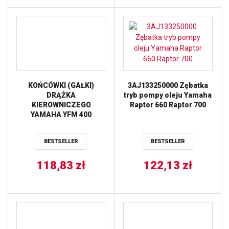
KOŃCÓWKI (GAŁKI)
3AJ133250000 Zębatka
DRĄŻKA
tryb pompy oleju Yamaha
KIEROWNICZEGO
Raptor 660 Raptor 700
YAMAHA YFM 400
GRIZZLY ’07-’08, YFM 450
GRIZZLY ’07-’12, YFM
BESTSELLER
BESTSELLER
400/450 KODIAK ’05-’06
(51-1031) PROX
118,83
zł
122,13
zł