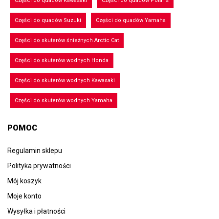
Części do quadów Kawasaki
Części do quadów Polaris
Części do quadów Suzuki
Części do quadów Yamaha
Części do skuterów śnieżnych Arctic Cat
Części do skuterów wodnych Honda
Części do skuterów wodnych Kawasaki
Części do skuterów wodnych Yamaha
POMOC
Regulamin sklepu
Polityka prywatności
Mój koszyk
Moje konto
Wysyłka i płatności