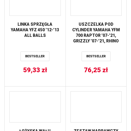
LINKA SPRZĘGŁA
USZCZELKA POD
YAMAHA YFZ 450 ’12-’13
CYLINDER YAMAHA YFM
ALL BALLS
700 RAPTOR ’07-’21,
GRIZZLY ’07-’21, RHINO
700, YFM GRIZZLY ’09-’16
ATHENA
BESTSELLER
BESTSELLER
59,33
zł
76,25
zł
ŁOŻYSKA WAŁU
ZESTAW NAPRAWCZY