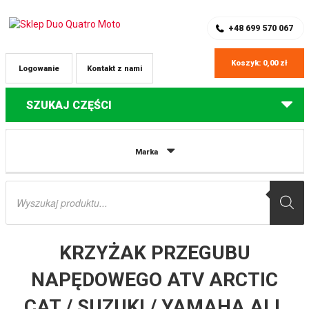
SKLEP Z CZĘŚCIAMI DO QUADÓW
REJESTRACJA
+48 699 570 067
Koszyk:
0,00
zł
Logowanie
Kontakt z nami
SZUKAJ CZĘŚCI
Strona główna
Części do quadów Arctic Cat
KRZYŻAK PRZEGUBU
Marka
NAPĘDOWEGO ATV ARCTIC CAT / SUZUKI / YAMAHA ALL BALLS
Wyszukiwarka
produktów
KRZYŻAK PRZEGUBU
NAPĘDOWEGO ATV ARCTIC
CAT / SUZUKI / YAMAHA ALL