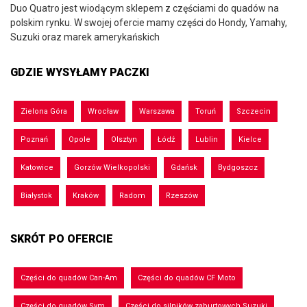
Duo Quatro jest wiodącym sklepem z częściami do quadów na
polskim rynku. W swojej ofercie mamy części do Hondy, Yamahy,
Suzuki oraz marek amerykańskich
GDZIE WYSYŁAMY PACZKI
Zielona Góra
Wrocław
Warszawa
Toruń
Szczecin
Poznań
Opole
Olsztyn
Łódź
Lublin
Kielce
Katowice
Gorzów Wielkopolski
Gdańsk
Bydgoszcz
Białystok
Kraków
Radom
Rzeszów
SKRÓT PO OFERCIE
Części do quadów Can-Am
Części do quadów CF Moto
Części do quadów Sym
Części do silników zaburtowych Suzuki