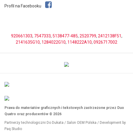
Profil na Facebooku
920661303
,
7547333
,
5138477-485
,
2520799
,
2412138F51
,
2141635G10
,
1284022G10
,
1148222A10
,
0926717002
Prawa do materiałów graficznych i tekstowych zastrzeżone przez Duo
Quatro oraz producentów © 2026
Partnerzy technologiczni
Do Dukata
/
Salon OEM Polska
/ Development by
Paq Studio