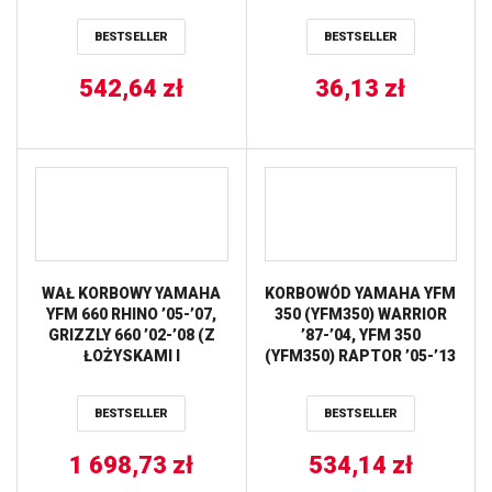
LEWA ALL BALLS
PROX
BESTSELLER
BESTSELLER
542,64
zł
36,13
zł
WAŁ KORBOWY YAMAHA
KORBOWÓD YAMAHA YFM
YFM 660 RHINO ’05-’07,
350 (YFM350) WARRIOR
GRIZZLY 660 ’02-’08 (Z
’87-’04, YFM 350
ŁOŻYSKAMI I
(YFM350) RAPTOR ’05-’13
USZCZELNIACZAMI NA
(OEM:1UY-11651-00)
WAŁ ORAZ KOMPLETEM
PROX
BESTSELLER
BESTSELLER
USZCZELEK NA DÓŁ
SILNIKA) WISECO
1 698,73
zł
534,14
zł