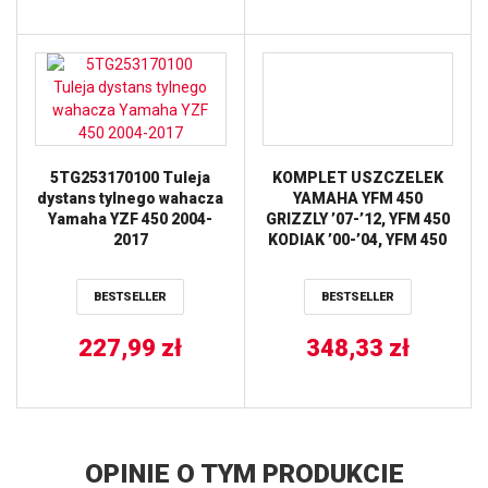
5TG253170100 Tuleja
KOMPLET USZCZELEK
dystans tylnego wahacza
YAMAHA YFM 450
Yamaha YZF 450 2004-
GRIZZLY ’07-’12, YFM 450
2017
KODIAK ’00-’04, YFM 450
WOLVERINE ’07-’10
ATHENA
BESTSELLER
BESTSELLER
227,99
zł
348,33
zł
OPINIE O TYM PRODUKCIE