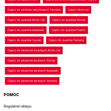
Części do silników zaburtowych Yamaha
Części zbiorcza
Części do quadów Arctic Cat
Części do quadów Honda
Części do quadów Kawasaki
Części do quadów Polaris
Części do quadów Suzuki
Części do quadów Yamaha
Części do skuterów śnieżnych Arctic Cat
Części do skuterów wodnych Honda
Części do skuterów wodnych Kawasaki
Części do skuterów wodnych Yamaha
POMOC
Regulamin sklepu