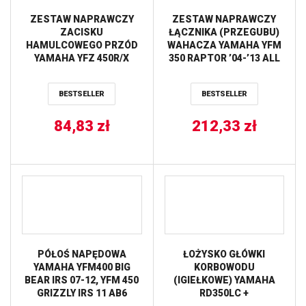
ZESTAW NAPRAWCZY
ZESTAW NAPRAWCZY
ZACISKU
ŁĄCZNIKA (PRZEGUBU)
HAMULCOWEGO PRZÓD
WAHACZA YAMAHA YFM
YAMAHA YFZ 450R/X
350 RAPTOR ’04-’13 ALL
’04-’17, YFM 700 RAPTOR
BALLS
’06-’17 ALL BALLS
BESTSELLER
BESTSELLER
84,83
zł
212,33
zł
PÓŁOŚ NAPĘDOWA
ŁOŻYSKO GŁÓWKI
YAMAHA YFM400 BIG
KORBOWODU
BEAR IRS 07-12, YFM 450
(IGIEŁKOWE) YAMAHA
GRIZZLY IRS 11 AB6
RD350LC +
STRONG PRZÓD STRONA
BANSHEE/BLASTER