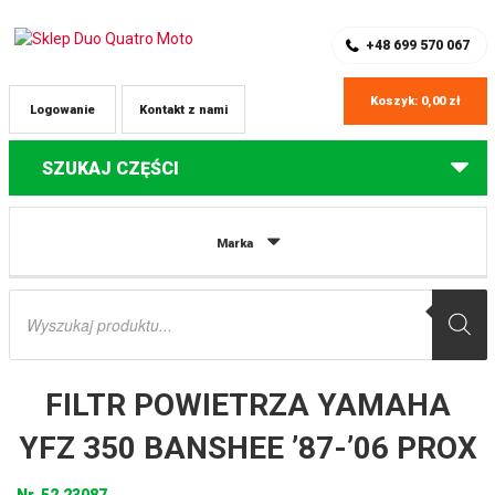
SKLEP Z CZĘŚCIAMI DO QUADÓW
REJESTRACJA
+48 699 570 067
Koszyk:
0,00
zł
Logowanie
Kontakt z nami
SZUKAJ CZĘŚCI
Strona główna
Części do quadów Yamaha
FILTR POWIETRZA YAMAHA
Marka
YFZ 350 BANSHEE ’87-’06 PROX
Wyszukiwarka
produktów
FILTR POWIETRZA YAMAHA
YFZ 350 BANSHEE ’87-’06 PROX