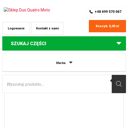
SKLEP Z CZĘŚCIAMI DO QUADÓW
REJESTRACJA
+48 699 570 067
Koszyk:
0,00
zł
Logowanie
Kontakt z nami
SZUKAJ CZĘŚCI
Strona główna
Części do quadów Yamaha
ŁOŻYSKA KOŁA TYLNEGO Z
Marka
USZCZELNIACZAMI YAMAHA YFM 600 GRIZZLY ’99-’01, YFM 350 GRIZZLY
’07-’14, BIG BEAR 400 ’00-’06 (25-1139) PROX
Wyszukiwarka
produktów