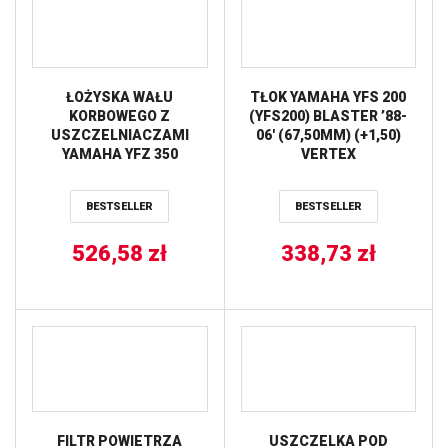
ŁOŻYSKA WAŁU
TŁOK YAMAHA YFS 200
KORBOWEGO Z
(YFS200) BLASTER ’88-
USZCZELNIACZAMI
06′ (67,50MM) (+1,50)
YAMAHA YFZ 350
VERTEX
BANSHEE ’87-06 PROX
BESTSELLER
BESTSELLER
526,58
zł
338,73
zł
FILTR POWIETRZA
USZCZELKA POD