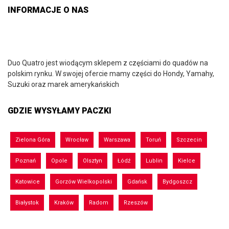
INFORMACJE O NAS
Duo Quatro jest wiodącym sklepem z częściami do quadów na
polskim rynku. W swojej ofercie mamy części do Hondy, Yamahy,
Suzuki oraz marek amerykańskich
GDZIE WYSYŁAMY PACZKI
Zielona Góra
Wrocław
Warszawa
Toruń
Szczecin
Poznań
Opole
Olsztyn
Łódź
Lublin
Kielce
Katowice
Gorzów Wielkopolski
Gdańsk
Bydgoszcz
Białystok
Kraków
Radom
Rzeszów