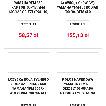
YAMAHA YFM 350
GŁOWICĘ ( GŁOWICY )
RAPTOR ’05-’13, YFM
YAMAHA YFM 400 KODIAK
600/660 GRIZZLY ’98-’10,
’00-’04, YFM 450
YFM 350
KODIAK/HUNTER ’00-’18,
WOLVERINE/WARRIOR
YFM 450 GRIZZLY ’07-’14,
BESTSELLER
BESTSELLER
ATHENA
YXR 450 RHINO ’07-’18
(OEM:5GH111810000)
58,57
zł
155,13
ATHENA
zł
ŁOŻYSKA KOŁA TYLNEGO
PÓŁOŚ NAPĘDOWA
Z USZCZELNIACZAMI
YAMAHA YFM660
YAMAHA YFM 350FX
GRIZZLY 03-08 AB6
WOLVERINE ’00-’05 ALL
STRONG TYŁ STRONA
BALLS
LEWA ALL BALLS
BESTSELLER
BESTSELLER