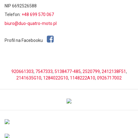
NIP 6692526588
Telefon:
+48 699 570 067
biuro@duo-quatro-moto.pl
Profil na Facebooku
920661303
,
7547333
,
5138477-485
,
2520799
,
2412138F51
,
2141635G10
,
1284022G10
,
1148222A10
,
0926717002