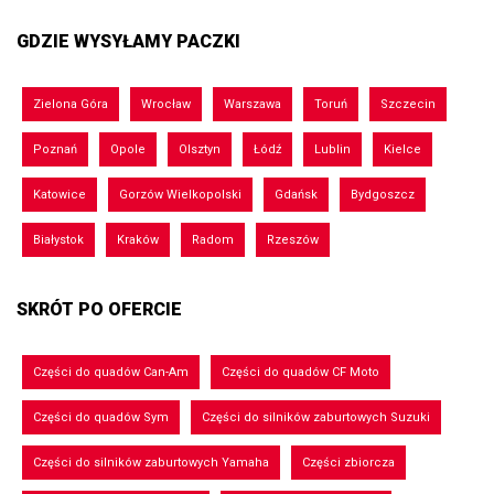
GDZIE WYSYŁAMY PACZKI
Zielona Góra
Wrocław
Warszawa
Toruń
Szczecin
Poznań
Opole
Olsztyn
Łódź
Lublin
Kielce
Katowice
Gorzów Wielkopolski
Gdańsk
Bydgoszcz
Białystok
Kraków
Radom
Rzeszów
SKRÓT PO OFERCIE
Części do quadów Can-Am
Części do quadów CF Moto
Części do quadów Sym
Części do silników zaburtowych Suzuki
Części do silników zaburtowych Yamaha
Części zbiorcza