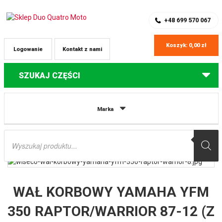
SKLEP Z CZĘŚCIAMI DO QUADÓW
REJESTRACJA
+48 699 570 067
Koszyk:
0,00
zł
Logowanie
Kontakt z nami
SZUKAJ CZĘŚCI
Strona główna
Części do quadów Yamaha
WAŁ KORBOWY YAMAHA
Marka
YFM 350 RAPTOR/WARRIOR 87-12 (Z ŁOŻYSKAMI I USZCZELNIACZAMI NA
WAŁ ORAZ KOMPLETEM USZCZELEK NA DÓŁ SILNIKA) WISECO
Wyszukiwarka
produktów
WAŁ KORBOWY YAMAHA YFM
350 RAPTOR/WARRIOR 87-12 (Z