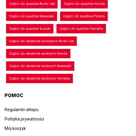
Części do quadów Arctic Cat
Części do quadów Honda
Części do quadów Kawasaki
Części do quadów Polaris
Części do quadów Suzuki
Części do quadów Yamaha
Części do skuterów śnieżnych Arctic Cat
Części do skuterów wodnych Honda
Części do skuterów wodnych Kawasaki
Części do skuterów wodnych Yamaha
POMOC
Regulamin sklepu
Polityka prywatności
Mój koszyk