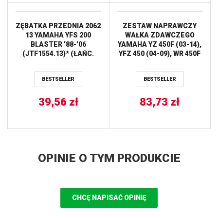
ZĘBATKA PRZEDNIA 2062
ZESTAW NAPRAWCZY
13 YAMAHA YFS 200
WAŁKA ZDAWCZEGO
BLASTER ’88-’06
YAMAHA YZ 450F (03-14),
(JTF1554.13)* (ŁAŃC.
YFZ 450 (04-09), WR 450F
520) JT
(04-15) (25-4019) HOT
RODS
BESTSELLER
BESTSELLER
39,56
zł
83,73
zł
OPINIE O TYM PRODUKCIE
CHCĘ NAPISAĆ OPINIĘ