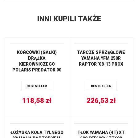
INNI KUPILI TAKŻE
KOŃCÓWKI (GAŁKI)
TARCZE SPRZĘGŁOWE
DRĄŻKA
YAMAHA YFM 250R
KIEROWNICZEGO
RAPTOR ’08-13 PROX
POLARIS PREDATOR 90
’03-’06, SCRAMBLER 90
’01-’03, SPORTSMAN 90
BESTSELLER
BESTSELLER
’01-’06, YAMAHA YFM 90
RAPTOR ’09-’13 PROX
118,58
zł
226,53
zł
ŁOŻYSKA KOŁA TYLNEGO
TŁOK YAMAHA (4T) XT