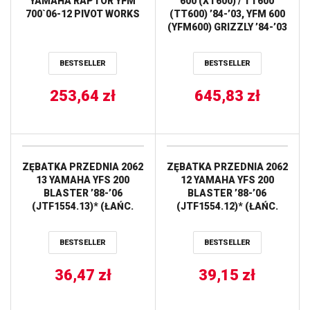
YAMAHA RAPTOR YFM
600 (XT600) / TT600
700`06-12 PIVOT WORKS
(TT600) ’84-’03, YFM 600
(YFM600) GRIZZLY ’84-’03
(+5,00MM = 99,93)
WOSSNER
BESTSELLER
BESTSELLER
253,64
zł
645,83
zł
ZĘBATKA PRZEDNIA 2062
ZĘBATKA PRZEDNIA 2062
13 YAMAHA YFS 200
12 YAMAHA YFS 200
BLASTER ’88-’06
BLASTER ’88-’06
(JTF1554.13)* (ŁAŃC.
(JTF1554.12)* (ŁAŃC.
520) JT
520) JT
BESTSELLER
BESTSELLER
36,47
zł
39,15
zł