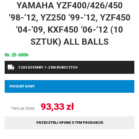
YAMAHA YZF400/426/450
’98-’12, YZ250 ’99-’12, YZF450
’04-’09, KXF450 ’06-’12 (10
SZTUK) ALL BALLS
Nr.
25-6006
CZAS DOSTAWY: 1-2 DNI ROBOCZYCH
PRODUKT NOWY
93,33
zł
TWOJA CENA
PRZECZYTAJ OPINIE O TYM PRODUKCIE