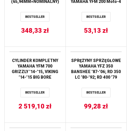
(65,94MM=NOMINALNY)
YAMAHA YFM 200 Moto-4
WOSSNER
’85-’89, YFM 225 Moto-4
’86-’88, YFM 350ER Moto-
BESTSELLER
BESTSELLER
4 ’87-’88 ALL BALLS
348,33
zł
53,13
zł
CYLINDER KOMPLETNY
SPRĘŻYNY SPRZĘGŁOWE
YAMAHA YFM 700
YAMAHA YFZ 350
GRIZZLY ’14-’15, VIKING
BANSHEE ’87-’06; RD 350
’14-’15 BIG BORE
LC ’80-’92; RD 400 ’79
(+3MM=727CM3) WORKS
PROX
BESTSELLER
BESTSELLER
2 519,10
zł
99,28
zł