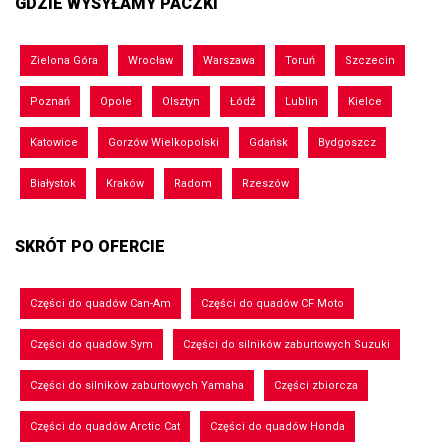
GDZIE WYSYŁAMY PACZKI
Zielona Góra
Wrocław
Warszawa
Toruń
Szczecin
Poznań
Opole
Olsztyn
Łódź
Lublin
Kielce
Katowice
Gorzów Wielkopolski
Gdańsk
Bydgoszcz
Białystok
Kraków
Radom
Rzeszów
SKRÓT PO OFERCIE
Części do quadów Can-Am
Części do quadów CF Moto
Części do quadów Sym
Części do silników zaburtowych Suzuki
Części do silników zaburtowych Yamaha
Części zbiorcza
Części do quadów Arctic Cat
Części do quadów Honda