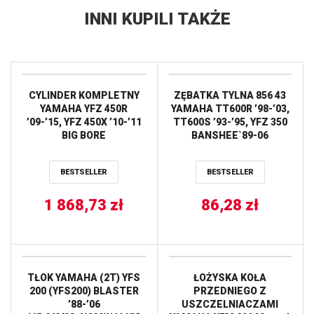
INNI KUPILI TAKŻE
CYLINDER KOMPLETNY
ZĘBATKA TYLNA 856 43
YAMAHA YFZ 450R
YAMAHA TT600R ’98-’03,
’09-’15, YFZ 450X ’10-’11
TT600S ’93-’95, YFZ 350
BIG BORE
BANSHEE`89-06
(+3MM=478CM3)
(JTR853.43) JT
CYLINDER WORKS
BESTSELLER
BESTSELLER
1 868,73
zł
86,28
zł
TŁOK YAMAHA (2T) YFS
ŁOŻYSKA KOŁA
200 (YFS200) BLASTER
PRZEDNIEGO Z
’88-’06
USZCZELNIACZAMI