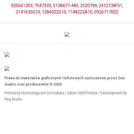
920661303
,
7547333
,
5138477-485
,
2520799
,
2412138F51
,
2141635G10
,
1284022G10
,
1148222A10
,
0926717002
Prawa do materiałów graficznych i tekstowych zastrzeżone przez Duo
Quatro oraz producentów © 2026
Partnerzy technologiczni
Do Dukata
/
Salon OEM Polska
/ Development by
Paq Studio