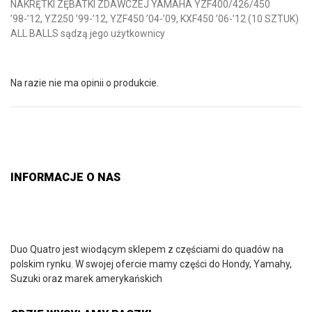
NAKRĘTKI ZĘBATKI ZDAWCZEJ YAMAHA YZF400/426/450
’98-’12, YZ250 ’99-’12, YZF450 ’04-’09, KXF450 ’06-’12 (10 SZTUK)
ALL BALLS sądzą jego użytkownicy
Na razie nie ma opinii o produkcie.
INFORMACJE O NAS
Duo Quatro jest wiodącym sklepem z częściami do quadów na
polskim rynku. W swojej ofercie mamy części do Hondy, Yamahy,
Suzuki oraz marek amerykańskich