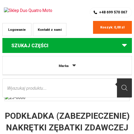
SKLEP Z CZĘŚCIAMI DO QUADÓW
REJESTRACJA
+48 699 570 067
Koszyk:
0,00
zł
Logowanie
Kontakt z nami
SZUKAJ CZĘŚCI
Strona główna
Części do quadów Yamaha
PODKŁADKA
Marka
(ZABEZPIECZENIE) NAKRĘTKI ZĘBATKI ZDAWCZEJ YAMAHA YZF400/426/450
’98-’12, YZ250 ’99-’12, YZF450 ’04-’09, KXF450 ’06-’12 (10 SZTUK) ALL BALLS
Wyszukiwarka
produktów
PODKŁADKA (ZABEZPIECZENIE)
NAKRĘTKI ZĘBATKI ZDAWCZEJ