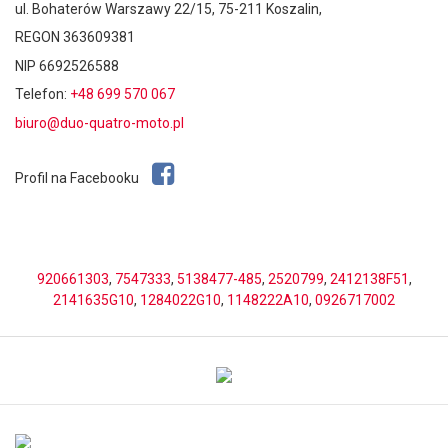
ul. Bohaterów Warszawy 22/15, 75-211 Koszalin,
REGON 363609381
NIP 6692526588
Telefon:
+48 699 570 067
biuro@duo-quatro-moto.pl
Profil na Facebooku
920661303
,
7547333
,
5138477-485
,
2520799
,
2412138F51
,
2141635G10
,
1284022G10
,
1148222A10
,
0926717002