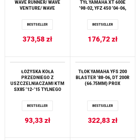
WAVE RUNNER/ WAVE
TYŁ YAMAHA XT 600E
VENTURE/ WAVE
’98-02, YFZ 450 ’04-06,
RUNNER/ WAWE
YFM 660R RAPTOR ’01-05,
VENTURE, GP/XL/SUV
YFM 250 RAPTOR ’08-13
BESTSELLER
BESTSELLER
1200 ’97-’04 (84.50MM)
TOURMAX
(SKUTER WODNY) PROX
373,58
zł
176,72
zł
ŁOŻYSKA KOŁA
TŁOK YAMAHA YFS 200
PRZEDNIEGO Z
BLASTER ’88-06, DT 200R
USZCZELNIACZAMI KTM
(66.75MM) PROX
SX85 ’12-’15 TYLNEGO
KAWASAKI KX/KXF,
YAMAHA YZF250/450
BESTSELLER
BESTSELLER
’09-’16 ALL BALLS
93,33
zł
322,83
zł