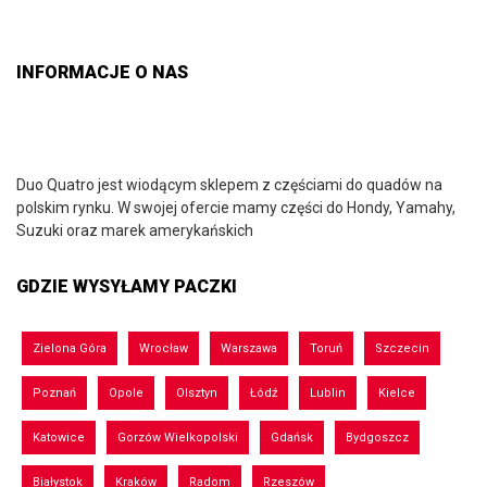
INFORMACJE O NAS
Duo Quatro jest wiodącym sklepem z częściami do quadów na
polskim rynku. W swojej ofercie mamy części do Hondy, Yamahy,
Suzuki oraz marek amerykańskich
GDZIE WYSYŁAMY PACZKI
Zielona Góra
Wrocław
Warszawa
Toruń
Szczecin
Poznań
Opole
Olsztyn
Łódź
Lublin
Kielce
Katowice
Gorzów Wielkopolski
Gdańsk
Bydgoszcz
Białystok
Kraków
Radom
Rzeszów