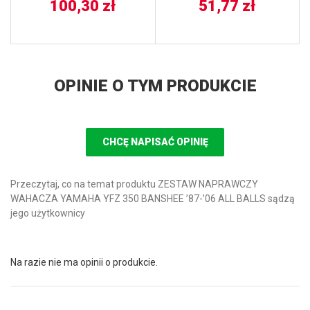
125 91-97, TT 350 91-95,
100,30
zł
51,77
zł
XTZ 750 89-97,
PRZÓD/TYŁ TRW LUCAS
OPINIE O TYM PRODUKCIE
CHCĘ NAPISAĆ OPINIĘ
Przeczytaj, co na temat produktu ZESTAW NAPRAWCZY
WAHACZA YAMAHA YFZ 350 BANSHEE ’87-’06 ALL BALLS sądzą
jego użytkownicy
Na razie nie ma opinii o produkcie.