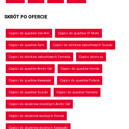
SKRÓT PO OFERCIE
Części do quadów Can-Am
Części do quadów CF Moto
Części do quadów Sym
Części do silników zaburtowych Suzuki
Części do silników zaburtowych Yamaha
Części zbiorcza
Części do quadów Arctic Cat
Części do quadów Honda
Części do quadów Kawasaki
Części do quadów Polaris
Części do quadów Suzuki
Części do quadów Yamaha
Części do skuterów śnieżnych Arctic Cat
Części do skuterów wodnych Honda
Części do skuterów wodnych Kawasaki