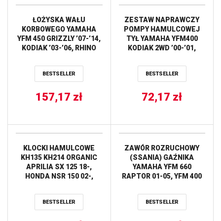
ŁOŻYSKA WAŁU
ZESTAW NAPRAWCZY
KORBOWEGO YAMAHA
POMPY HAMULCOWEJ
YFM 450 GRIZZLY ’07-’14,
TYŁ YAMAHA YFM400
KODIAK ’03-’06, RHINO
KODIAK 2WD ’00-’01,
’06-’09, WOLVERINE
YFM400 KODIAK 4WD
’06-’10 HOT RODS
’00-’01 ALL BALLS
BESTSELLER
BESTSELLER
157,17
zł
72,17
zł
KLOCKI HAMULCOWE
ZAWÓR ROZRUCHOWY
KH135 KH214 ORGANIC
(SSANIA) GAŹNIKA
APRILIA SX 125 18-,
YAMAHA YFM 660
HONDA NSR 150 02-,
RAPTOR 01-05, YFM 400
KAWASAKI KLX 125 10-13,
BIG BEAR 400 00-11
KDX 250 90-94, KLX 250
TOURMAX
BESTSELLER
BESTSELLER
09-17, KLF 300 89-07, H2
1000 ’18-, YAMAHA WR