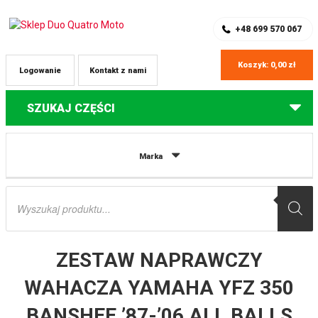
SKLEP Z CZĘŚCIAMI DO QUADÓW
REJESTRACJA
+48 699 570 067
Koszyk:
0,00
zł
Logowanie
Kontakt z nami
SZUKAJ CZĘŚCI
Strona główna
Części do quadów Yamaha
ZESTAW NAPRAWCZY
Marka
WAHACZA YAMAHA YFZ 350 BANSHEE ’87-’06 ALL BALLS
Wyszukiwarka
produktów
ZESTAW NAPRAWCZY
WAHACZA YAMAHA YFZ 350
BANSHEE ’87-’06 ALL BALLS