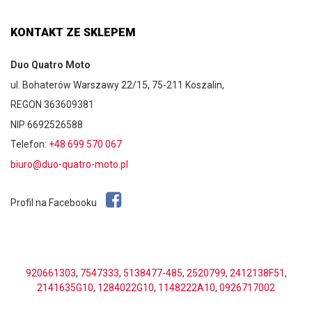
KONTAKT ZE SKLEPEM
Duo Quatro Moto
ul. Bohaterów Warszawy 22/15, 75-211 Koszalin,
REGON 363609381
NIP 6692526588
Telefon:
+48 699 570 067
biuro@duo-quatro-moto.pl
Profil na Facebooku
920661303
,
7547333
,
5138477-485
,
2520799
,
2412138F51
,
2141635G10
,
1284022G10
,
1148222A10
,
0926717002