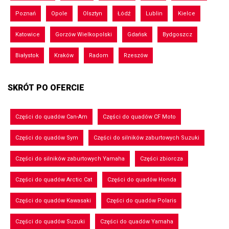
Poznań
Opole
Olsztyn
Łódź
Lublin
Kielce
Katowice
Gorzów Wielkopolski
Gdańsk
Bydgoszcz
Białystok
Kraków
Radom
Rzeszów
SKRÓT PO OFERCIE
Części do quadów Can-Am
Części do quadów CF Moto
Części do quadów Sym
Części do silników zaburtowych Suzuki
Części do silników zaburtowych Yamaha
Części zbiorcza
Części do quadów Arctic Cat
Części do quadów Honda
Części do quadów Kawasaki
Części do quadów Polaris
Części do quadów Suzuki
Części do quadów Yamaha