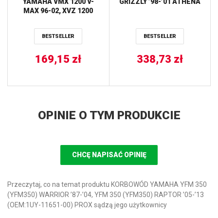
YAMAHA VMX 1200 V-
GRIZZLY ’98-’01 ATHENA
MAX 96-02, XVZ 1200
VENTURE ROYALE 84-85,
XVZ 1300 ROYAL STAR
BESTSELLER
BESTSELLER
96-00, XV 1600 WILD
STAR 99-04, XV 1700
ROAD STAR WARRIOR 03-
169,15
zł
338,73
zł
05 TRW LUCAS
OPINIE O TYM PRODUKCIE
CHCĘ NAPISAĆ OPINIĘ
Przeczytaj, co na temat produktu KORBOWÓD YAMAHA YFM 350
(YFM350) WARRIOR ’87-’04, YFM 350 (YFM350) RAPTOR ’05-’13
(OEM:1UY-11651-00) PROX sądzą jego użytkownicy