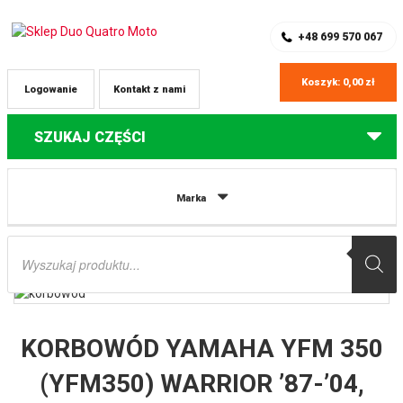
SKLEP Z CZĘŚCIAMI DO QUADÓW
REJESTRACJA
+48 699 570 067
Koszyk:
0,00
zł
Logowanie
Kontakt z nami
SZUKAJ CZĘŚCI
Strona główna
Części do quadów Yamaha
KORBOWÓD YAMAHA YFM
Marka
350 (YFM350) WARRIOR ’87-’04, YFM 350 (YFM350) RAPTOR ’05-’13 (OEM:1UY-
11651-00) PROX
Wyszukiwarka
produktów
KORBOWÓD YAMAHA YFM 350
(YFM350) WARRIOR ’87-’04,