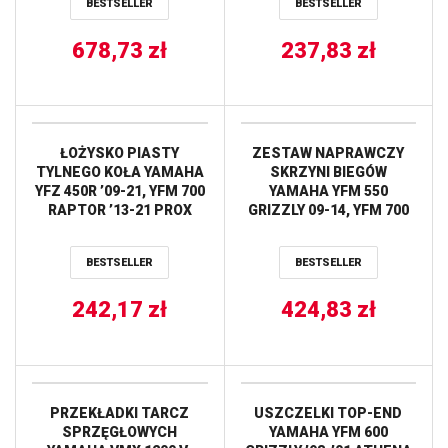
BESTSELLER
BESTSELLER
678,73
zł
237,83
zł
ŁOŻYSKO PIASTY
ZESTAW NAPRAWCZY
TYLNEGO KOŁA YAMAHA
SKRZYNI BIEGÓW
YFZ 450R ’09-21, YFM 700
YAMAHA YFM 550
RAPTOR ’13-21 PROX
GRIZZLY 09-14, YFM 700
RHINO 08-13, YFM 700
GRIZZLY 07-15 HOT RODS
BESTSELLER
BESTSELLER
242,17
zł
424,83
zł
PRZEKŁADKI TARCZ
USZCZELKI TOP-END
SPRZĘGŁOWYCH
YAMAHA YFM 600