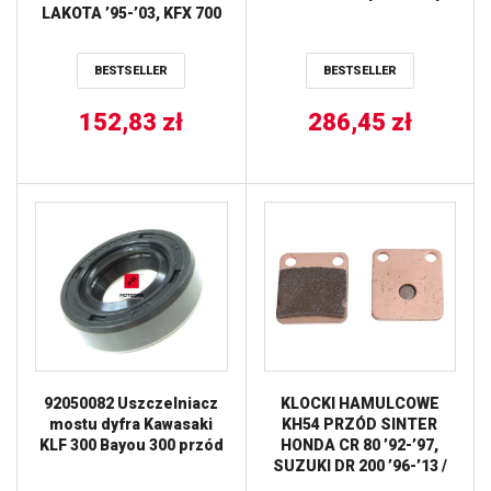
LAKOTA ’95-’03, KFX 700
V-FORCE ’04-’09, KLF185
BAYOU ’85-’88, KLF220
BESTSELLER
BESTSELLER
BAYOU ’88-’02, KLF25 (22-
1051) PROX
152,83
zł
286,45
zł
92050082 Uszczelniacz
KLOCKI HAMULCOWE
mostu dyfra Kawasaki
KH54 PRZÓD SINTER
KLF 300 Bayou 300 przód
HONDA CR 80 ’92-’97,
SUZUKI DR 200 ’96-’13 /
PRZÓD LEWY KAWASAKI