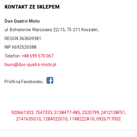
KONTAKT ZE SKLEPEM
Duo Quatro Moto
ul. Bohaterów Warszawy 22/15, 75-211 Koszalin,
REGON 363609381
NIP 6692526588
Telefon:
+48 699 570 067
biuro@duo-quatro-moto.pl
Profil na Facebooku
920661303
,
7547333
,
5138477-485
,
2520799
,
2412138F51
,
2141635G10
,
1284022G10
,
1148222A10
,
0926717002