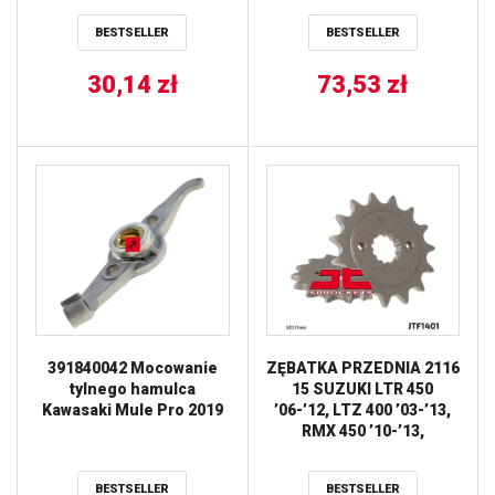
KVF 300 ’99-’02, KVF 360
BESTSELLER
BESTSELLER
’03-’13, SUZUKI LT-A 400
’02-’05, YAMAHA Kodiak
30,14
zł
450 ’18-’21, YFM 450
73,53
zł
’07-’14 / PRZÓD PRAWY
KAWASAKI KVF 360 ‘0 ALL
BALLS
391840042 Mocowanie
ZĘBATKA PRZEDNIA 2116
tylnego hamulca
15 SUZUKI LTR 450
Kawasaki Mule Pro 2019
’06-’12, LTZ 400 ’03-’13,
RMX 450 ’10-’13,
KAWASAKI KFX 400,
HYOSUNG TE 450
BESTSELLER
BESTSELLER
(211615JT) (ŁAŃC. 520)