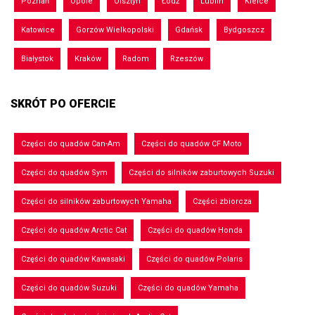
Poznań
Opole
Olsztyn
Łódź
Lublin
Kielce
Katowice
Gorzów Wielkopolski
Gdańsk
Bydgoszcz
Białystok
Kraków
Radom
Rzeszów
SKRÓT PO OFERCIE
Części do quadów Can-Am
Części do quadów CF Moto
Części do quadów Sym
Części do silników zaburtowych Suzuki
Części do silników zaburtowych Yamaha
Części zbiorcza
Części do quadów Arctic Cat
Części do quadów Honda
Części do quadów Kawasaki
Części do quadów Polaris
Części do quadów Suzuki
Części do quadów Yamaha