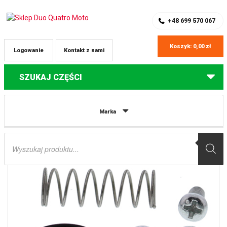
SKLEP Z CZĘŚCIAMI DO QUADÓW
REJESTRACJA
+48 699 570 067
Koszyk:
0,00
zł
Logowanie
Kontakt z nami
SZUKAJ CZĘŚCI
Strona główna
Części do quadów Kawasaki
ZESTAW NAPRAWCZY
Marka
ZAWORU AIR CUT KAWASAKI KVF650 BRUTE FORCE 05-13, KVF650 PRAIRIE
02-03 ALL BALLS
Wyszukiwarka
produktów