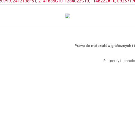
20799
,
2412138F51
,
2141635G10
,
1284022G10
,
1148222A10
,
0926717
Prawa do materiałów graficznych 
Partnerzy technol