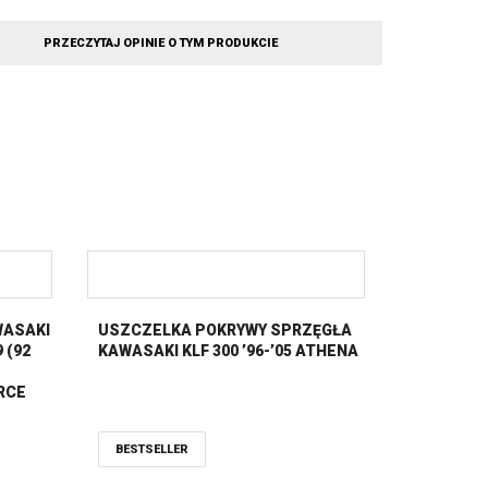
PRZECZYTAJ OPINIE O TYM PRODUKCIE
WASAKI
USZCZELKA POKRYWY SPRZĘGŁA
 (92
KAWASAKI KLF 300 ’96-’05 ATHENA
ORCE
OX
BESTSELLER