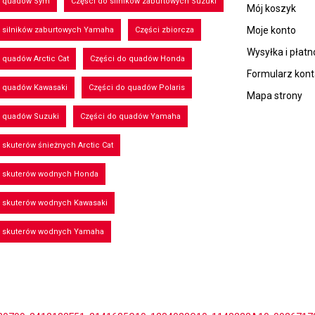
o quadów Sym
Części do silników zaburtowych Suzuki
Mój koszyk
Moje konto
 silników zaburtowych Yamaha
Części zbiorcza
Wysyłka i płatn
 quadów Arctic Cat
Części do quadów Honda
Formularz kon
o quadów Kawasaki
Części do quadów Polaris
Mapa strony
o quadów Suzuki
Części do quadów Yamaha
 skuterów śnieżnych Arctic Cat
o skuterów wodnych Honda
o skuterów wodnych Kawasaki
o skuterów wodnych Yamaha