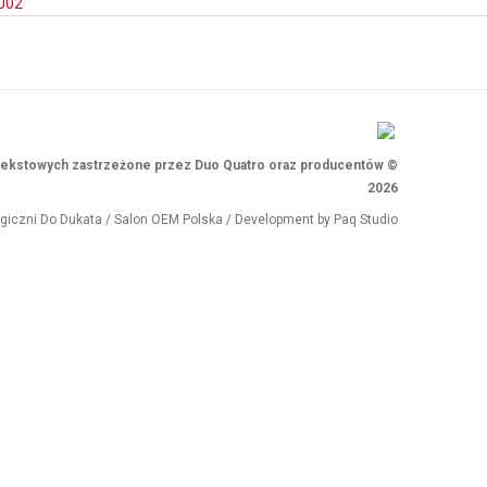
002
i tekstowych zastrzeżone przez Duo Quatro oraz producentów ©
2026
ogiczni
Do Dukata
/
Salon OEM Polska
/ Development by
Paq Studio