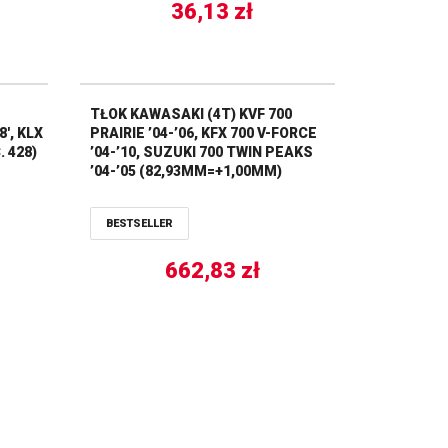
36,13
zł
TŁOK KAWASAKI (4T) KVF 700
′, KLX
PRAIRIE ’04-’06, KFX 700 V-FORCE
. 428)
’04-’10, SUZUKI 700 TWIN PEAKS
’04-’05 (82,93MM=+1,00MM)
WOSSNER
BESTSELLER
662,83
zł