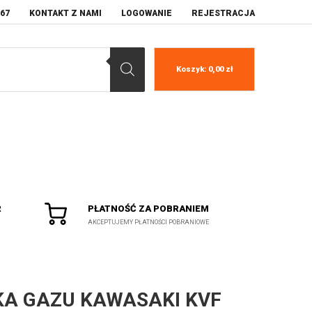
067
KONTAKT Z NAMI
LOGOWANIE
REJESTRACJA
Koszyk:
0,00
zł
R
PŁATNOŚĆ ZA POBRANIEM
AKCEPTUJEMY PŁATNOŚCI POBRANIOWE
KA GAZU KAWASAKI KVF