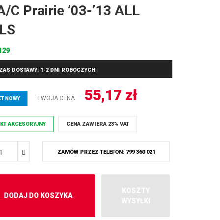
/C Prairie ’03-’13 ALL
LS
129
ZAS DOSTAWY: 1-2 DNI ROBOCZYCH
55,17
zł
TWOJA CENA
T NOWY
KT AKCESORYJNY
CENA ZAWIERA 23% VAT
ZAMÓW PRZEZ TELEFON: 799 360 021
KOSZTY
DODAJ DO KOSZYKA
WYSYŁKI