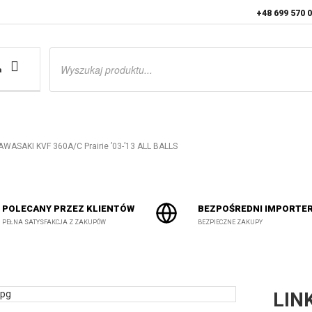
+48 699 570 
Wyszukiwarka
produktów
a
WASAKI KVF 360A/C Prairie ’03-’13 ALL BALLS
POLECANY PRZEZ KLIENTÓW
BEZPOŚREDNI IMPORTE
PEŁNA SATYSFAKCJA Z ZAKUPÓW
BEZPIECZNE ZAKUPY
LIN