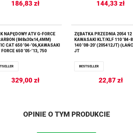
186,83
zł
144,33
zł
K NAPĘDOWY ATV G-FORCE
ZĘBATKA PRZEDNIA 2054 12
CARBON (848x30x14,4MM)
KAWASAKI KLT/KLF 110 ’84-88
IC CAT 650 ’04-’06,KAWASAKI
140 ’08-20′ (205412JT) (ŁAŃC
FORCE 650 ’05-’13, 750
JT
18,KFX 700 ’04-’09,PRAIRIE
50/700 ’03-’13, TERYX 750
TSELLER
BESTSELLER
’13,SUZUKI EIGER/KING QUAD
02-’19 (19C3218)
329,00
zł
22,87
zł
OPINIE O TYM PRODUKCIE