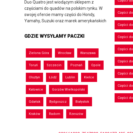
Części d
Duo Quatro jest wiodącym sklepem z
częściami do quadów na polskim rynku. W
Części do
swojej ofercie mamy części do Hondy,
Yamahy, Suzuki oraz marek amerykańskich
Części do
GDZIE WYSYŁAMY PACZKI
Części d
Części d
Zielona Góra
Wrocław
Warszawa
Części do
Toruń
Szczecin
Poznań
Opole
Części d
Olsztyn
Łódź
Lublin
Kielce
Części d
Katowice
Gorzów Wielkopolski
Części d
Gdańsk
Bydgoszcz
Białystok
Kraków
Radom
Rzeszów