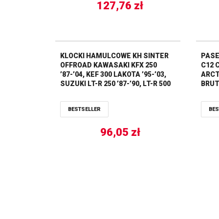
127,76
zł
KLOCKI HAMULCOWE KH SINTER
PASE
OFFROAD KAWASAKI KFX 250
C12 
’87-’04, KEF 300 LAKOTA ’95-’03,
ARCT
SUZUKI LT-R 250 ’87-’90, LT-R 500
BRUT 
’87-’95 PRZÓD YAMAHA TDR 125
’05-’
’91-’92 TYŁ TRW LUCAS ZF
360/6
BESTSELLER
BES
’08-
400 ’
96,05
zł