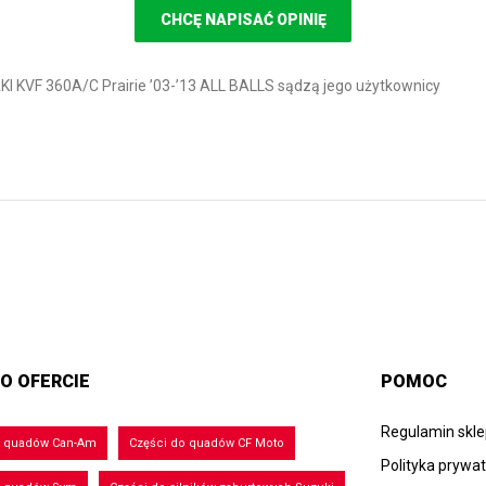
CHCĘ NAPISAĆ OPINIĘ
I KVF 360A/C Prairie ’03-’13 ALL BALLS sądzą jego użytkownicy
O OFERCIE
POMOC
Regulamin skl
o quadów Can-Am
Części do quadów CF Moto
Polityka prywa