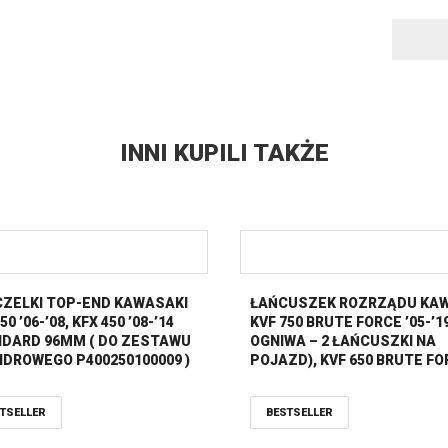
INNI KUPILI TAKŻE
ZELKI TOP-END KAWASAKI
ŁAŃCUSZEK ROZRZĄDU KA
50 ’06-’08, KFX 450 ’08-’14
KVF 750 BRUTE FORCE ’05-’19
DARD 96MM ( DO ZESTAWU
OGNIWA – 2 ŁAŃCUSZKI NA
NDROWEGO P400250100009 )
POJAZD), KVF 650 BRUTE F
ENA
’05-’13, Teryx 750 ’08-’19 PR
TSELLER
BESTSELLER