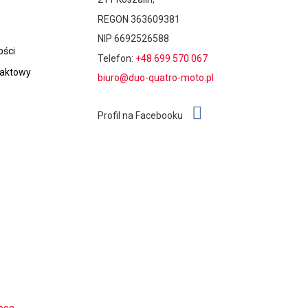
REGON 363609381
NIP 6692526588
ości
Telefon:
+48 699 570 067
taktowy
biuro@duo-quatro-moto.pl
Profil na Facebooku