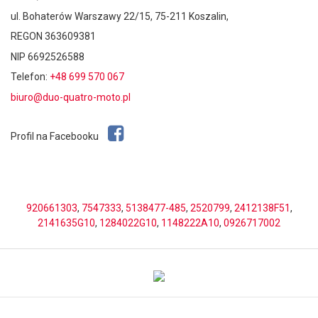
ul. Bohaterów Warszawy 22/15, 75-211 Koszalin,
REGON 363609381
NIP 6692526588
Telefon:
+48 699 570 067
biuro@duo-quatro-moto.pl
Profil na Facebooku
920661303
,
7547333
,
5138477-485
,
2520799
,
2412138F51
,
2141635G10
,
1284022G10
,
1148222A10
,
0926717002