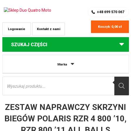
SKLEP Z CZĘŚCIAMI DO QUADÓW
REJESTRACJA
+48 699 570 067
Koszyk:
0,00
zł
Logowanie
Kontakt z nami
SZUKAJ CZĘŚCI
Strona główna
Części do quadów Polaris
ZESTAW NAPRAWCZY
Marka
SKRZYNI BIEGÓW POLARIS RZR 4 800 ’10, RZR 800 ’11 ALL BALLS
Wyszukiwarka
produktów
ZESTAW NAPRAWCZY SKRZYNI
BIEGÓW POLARIS RZR 4 800 ’10,
RZR 800 ’11 ALL BALLS