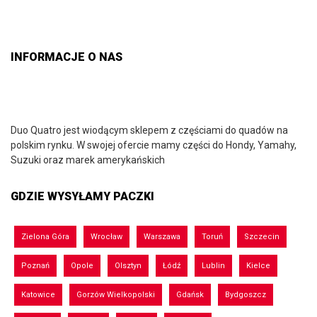
INFORMACJE O NAS
Duo Quatro jest wiodącym sklepem z częściami do quadów na
polskim rynku. W swojej ofercie mamy części do Hondy, Yamahy,
Suzuki oraz marek amerykańskich
GDZIE WYSYŁAMY PACZKI
Zielona Góra
Wrocław
Warszawa
Toruń
Szczecin
Poznań
Opole
Olsztyn
Łódź
Lublin
Kielce
Katowice
Gorzów Wielkopolski
Gdańsk
Bydgoszcz