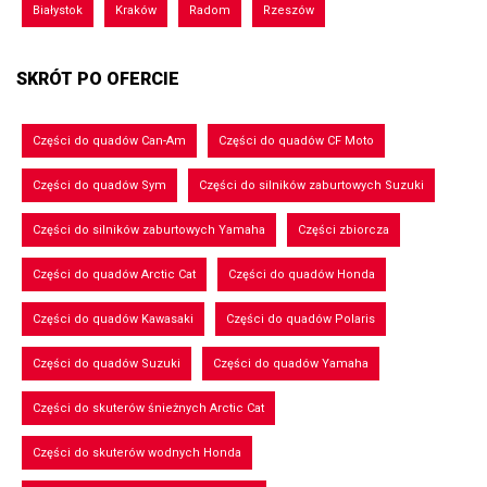
Białystok
Kraków
Radom
Rzeszów
SKRÓT PO OFERCIE
Części do quadów Can-Am
Części do quadów CF Moto
Części do quadów Sym
Części do silników zaburtowych Suzuki
Części do silników zaburtowych Yamaha
Części zbiorcza
Części do quadów Arctic Cat
Części do quadów Honda
Części do quadów Kawasaki
Części do quadów Polaris
Części do quadów Suzuki
Części do quadów Yamaha
Części do skuterów śnieżnych Arctic Cat
Części do skuterów wodnych Honda