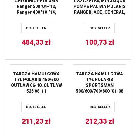
CHŁODNICY POLARIS
USZCZELKĄ MOCUJĄCA
Ranger 500 ’04-’12,
POMPE PALIWA POLARIS
Ranger 400 ’10-’14,
RANGER, ACE, GENERAL,
Ranger 570 ’14-’15 ALL
FARMHAND, RZR,
BALLS
SCRAMBLER,
BESTSELLER
BESTSELLER
SPORTSMAN, 450 HO ALL
BALLS
484,33
zł
100,73
zł
TARCZA HAMULCOWA
TARCZA HAMULCOWA
TYŁ POLARIS 450/500
TYŁ POLARIS
OUTLAW 06-10, OUTLAW
SPORTSMAN
525 08-11
500/600/700/800 ’01-08
(227,5MMX142X4,0MM)
(219X105X4MM)
(4X8,5MM) WAVE NG
(4X9,5MM) WAVE NG
BESTSELLER
BESTSELLER
211,23
zł
212,33
zł