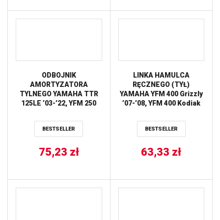
ODBOJNIK
LINKA HAMULCA
AMORTYZATORA
RĘCZNEGO (TYŁ)
TYLNEGO YAMAHA TTR
YAMAHA YFM 400 Grizzly
125LE ’03-’22, YFM 250
’07-’08, YFM 400 Kodiak
Raptor ’10 ALL BALLS
4WD ’00-’06, YFM 450
Kodiak ’03-’06, YFM 45FX
BESTSELLER
BESTSELLER
Wolverine 450 ’06-’10,
YFM 550 Grizzly ’13 ALL
75,23
zł
63,33
BALLS
zł