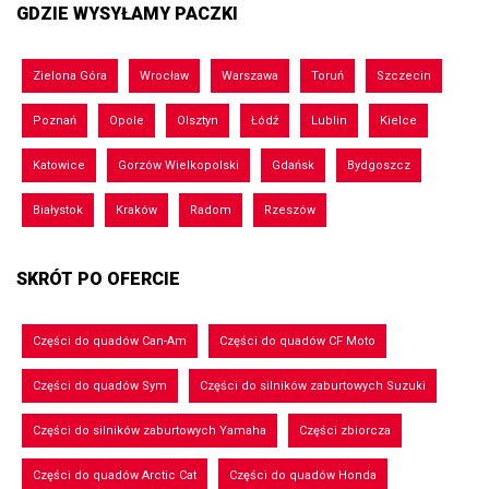
GDZIE WYSYŁAMY PACZKI
Zielona Góra
Wrocław
Warszawa
Toruń
Szczecin
Poznań
Opole
Olsztyn
Łódź
Lublin
Kielce
Katowice
Gorzów Wielkopolski
Gdańsk
Bydgoszcz
Białystok
Kraków
Radom
Rzeszów
SKRÓT PO OFERCIE
Części do quadów Can-Am
Części do quadów CF Moto
Części do quadów Sym
Części do silników zaburtowych Suzuki
Części do silników zaburtowych Yamaha
Części zbiorcza
Części do quadów Arctic Cat
Części do quadów Honda