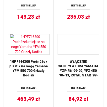
GRIZZLY ’07-’12, YFM
RODS
BESTSELLER
BESTSELLER
400/450 KODIAK ’05-’06
ALL BALLS
143,23
zł
235,03
zł
1HPF746300 Podnóżek
WŁĄCZNIK
plastik na nogę Yamaha
WENTYLATORA YAMAHA
YFM 550 700 Grizzly
YZF-R6 ’99-02, YFZ 450
Kodiak
’06-13, ROYAL STAR ’99-
13 TOURMAX
BESTSELLER
BESTSELLER
463,49
zł
84,92
zł