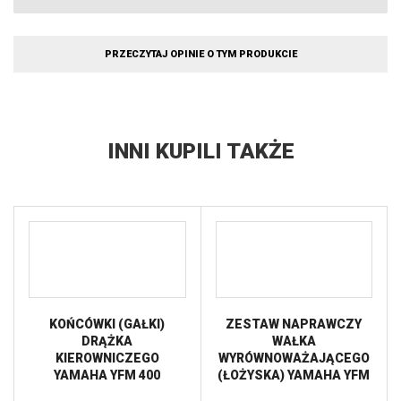
PRZECZYTAJ OPINIE O TYM PRODUKCIE
INNI KUPILI TAKŻE
KOŃCÓWKI (GAŁKI)
ZESTAW NAPRAWCZY
DRĄŻKA
WAŁKA
KIEROWNICZEGO
WYRÓWNOWAŻAJĄCEGO
YAMAHA YFM 400
(ŁOŻYSKA) YAMAHA YFM
GRIZZLY ’07-’08, YFM 450
700 RAPTOR 06-14 HOT