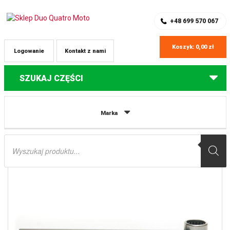
SKLEP Z CZĘŚCIAMI DO QUADÓW
REJESTRACJA
+48 699 570 067
Koszyk:
0,00
zł
Logowanie
Kontakt z nami
SZUKAJ CZĘŚCI
Strona główna
Części do quadów Yamaha
ZESTAW NAPRAWCZY
Marka
WAHACZA YAMAHA YFZ 350 BANSHEE 87-06 (28-1028) WORX
Wyszukiwarka
produktów