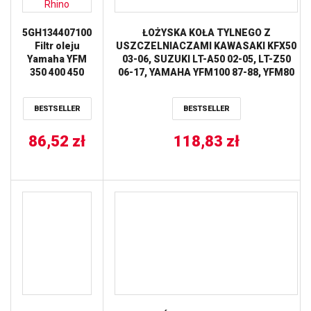
5GH134407100
ŁOŻYSKA KOŁA TYLNEGO Z
Filtr oleju
USZCZELNIACZAMI KAWASAKI KFX50
Yamaha YFM
03-06, SUZUKI LT-A50 02-05, LT-Z50
350 400 450
06-17, YAMAHA YFM100 87-88, YFM80
600 660
BADGER 85-88 ALL BALLS
Kodiak Grizzly
BESTSELLER
BESTSELLER
Rhino
86,52
zł
118,83
zł