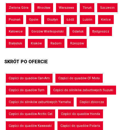
Zielona Góra
Wrocław
Warszawa
Toruń
Szczecin
Poznań
Opole
Olsztyn
Łódź
Lublin
Kielce
Katowice
Gorzów Wielkopolski
Gdańsk
Bydgoszcz
Białystok
Kraków
Radom
Rzeszów
SKRÓT PO OFERCIE
Części do quadów Can-Am
Części do quadów CF Moto
Części do quadów Sym
Części do silników zaburtowych Suzuki
Części do silników zaburtowych Yamaha
Części zbiorcza
Części do quadów Arctic Cat
Części do quadów Honda
Części do quadów Kawasaki
Części do quadów Polaris