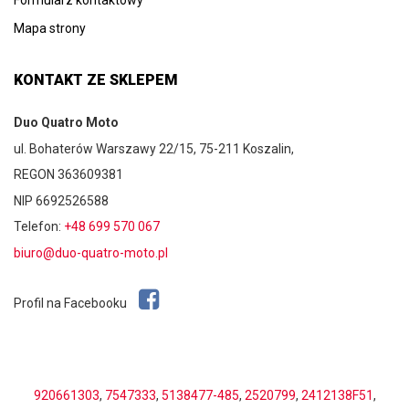
Formularz kontaktowy
Mapa strony
KONTAKT ZE SKLEPEM
Duo Quatro Moto
ul. Bohaterów Warszawy 22/15, 75-211 Koszalin,
REGON 363609381
NIP 6692526588
Telefon:
+48 699 570 067
biuro@duo-quatro-moto.pl
Profil na Facebooku
920661303
,
7547333
,
5138477-485
,
2520799
,
2412138F51
,