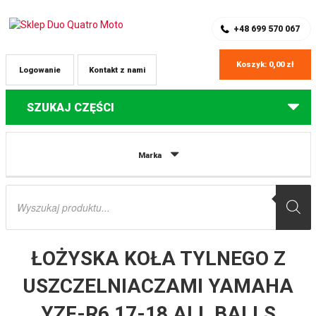
SKLEP Z CZĘŚCIAMI DO QUADÓW
REJESTRACJA
+48 699 570 067
Koszyk:
0,00
zł
Logowanie
Kontakt z nami
SZUKAJ CZĘŚCI
Strona główna
Części do quadów Yamaha
ŁOŻYSKA KOŁA TYLNEGO Z
Marka
USZCZELNIACZAMI YAMAHA YZF-R6 17-18 ALL BALLS
Wyszukiwarka
produktów
ŁOŻYSKA KOŁA TYLNEGO Z
USZCZELNIACZAMI YAMAHA
YZF-R6 17-18 ALL BALLS