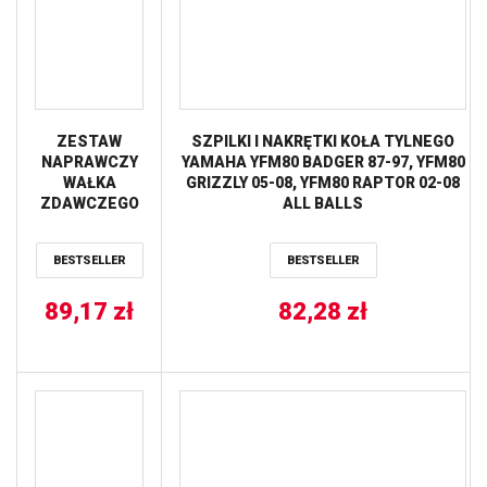
ZESTAW
SZPILKI I NAKRĘTKI KOŁA TYLNEGO
NAPRAWCZY
YAMAHA YFM80 BADGER 87-97, YFM80
WAŁKA
GRIZZLY 05-08, YFM80 RAPTOR 02-08
ZDAWCZEGO
ALL BALLS
YAMAHA
RAPTOR 660
BESTSELLER
BESTSELLER
(01-05) (25-
4041) HOT
89,17
RODS
zł
82,28
zł