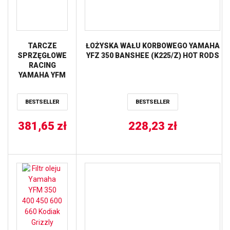
TARCZE
ŁOŻYSKA WAŁU KORBOWEGO YAMAHA
SPRZĘGŁOWE
YFZ 350 BANSHEE (K225/Z) HOT RODS
RACING
YAMAHA YFM
350 RAPTOR
’04-’09
BESTSELLER
BESTSELLER
(F.2883R)
NEWFREN
381,65
zł
228,23
zł