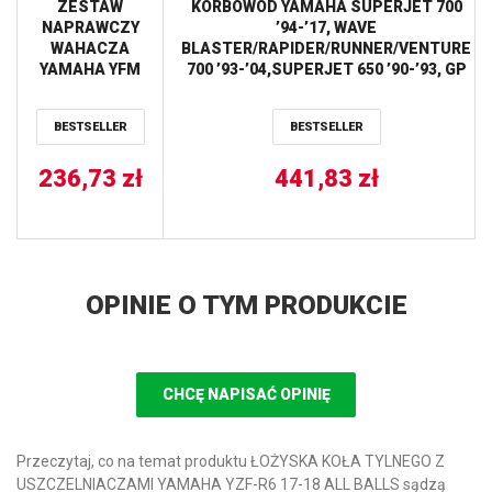
ZESTAW
KORBOWÓD YAMAHA SUPERJET 700
NAPRAWCZY
’94-’17, WAVE
WAHACZA
BLASTER/RAPIDER/RUNNER/VENTURE
YAMAHA YFM
700 ’93-’04,SUPERJET 650 ’90-’93, GP
700 RAPTOR
760 ’96-’00,GP 1100/1200 ’95-’99, SUV
’06-’18 PROX
1200 ’99-’04 (SKUTER WODNY) (62T-
BESTSELLER
BESTSELLER
11651-00) PROX
236,73
zł
441,83
zł
OPINIE O TYM PRODUKCIE
CHCĘ NAPISAĆ OPINIĘ
Przeczytaj, co na temat produktu ŁOŻYSKA KOŁA TYLNEGO Z
USZCZELNIACZAMI YAMAHA YZF-R6 17-18 ALL BALLS sądzą