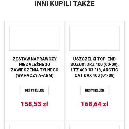
INNI KUPILI TAKŻE
ZESTAW NAPRAWCZY
USZCZELKI TOP-END
NIEZALEŻNEGO
SUZUKI DRZ 400 (00-09),
ZAWIESZENIA TYLNEGO
LTZ 400 ’03-’13, ARCTIC
(WAHACZY A-ARM)
CAT DVX 400 (04-08)
ARCTIC CAT
(DRZ400, LTZ400) PROX
400/500/650/700/1000
BESTSELLER
BESTSELLER
ALL BALLS
158,53
zł
168,64
zł