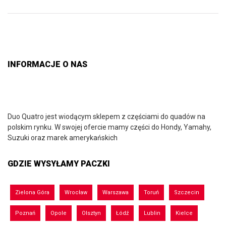
INFORMACJE O NAS
Duo Quatro jest wiodącym sklepem z częściami do quadów na
polskim rynku. W swojej ofercie mamy części do Hondy, Yamahy,
Suzuki oraz marek amerykańskich
GDZIE WYSYŁAMY PACZKI
Zielona Góra
Wrocław
Warszawa
Toruń
Szczecin
Poznań
Opole
Olsztyn
Łódź
Lublin
Kielce