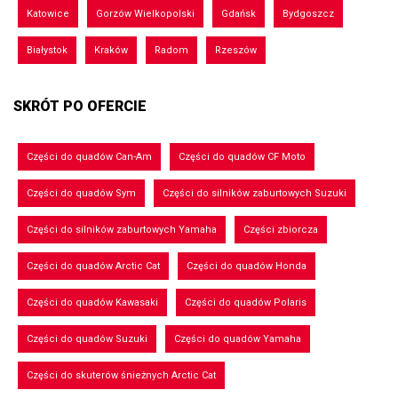
Katowice
Gorzów Wielkopolski
Gdańsk
Bydgoszcz
Białystok
Kraków
Radom
Rzeszów
SKRÓT PO OFERCIE
Części do quadów Can-Am
Części do quadów CF Moto
Części do quadów Sym
Części do silników zaburtowych Suzuki
Części do silników zaburtowych Yamaha
Części zbiorcza
Części do quadów Arctic Cat
Części do quadów Honda
Części do quadów Kawasaki
Części do quadów Polaris
Części do quadów Suzuki
Części do quadów Yamaha
Części do skuterów śnieżnych Arctic Cat