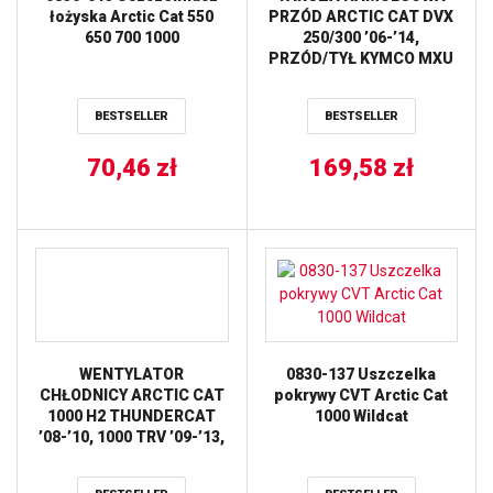
łożyska Arctic Cat 550
PRZÓD ARCTIC CAT DVX
650 700 1000
250/300 ’06-’14,
PRZÓD/TYŁ KYMCO MXU
250/300 (180X58X4MM)
(3X10,5MM) WAVE NG
BESTSELLER
BESTSELLER
70,46
zł
169,58
zł
WENTYLATOR
0830-137 Uszczelka
CHŁODNICY ARCTIC CAT
pokrywy CVT Arctic Cat
1000 H2 THUNDERCAT
1000 Wildcat
’08-’10, 1000 TRV ’09-’13,
500 TRV ’03-’08,-’13-’14,
550 TRV ’09-’14, Prowler