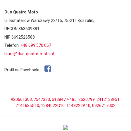
Duo Quatro Moto
ul. Bohaterów Warszawy 22/15, 75-211 Koszalin,
REGON 363609381
NIP 6692526588
Telefon:
+48 699 570 067
biuro@duo-quatro-moto.pl
Profil na Facebooku
920661303
,
7547333
,
5138477-485
,
2520799
,
2412138F51
,
2141635G10
,
1284022G10
,
1148222A10
,
0926717002