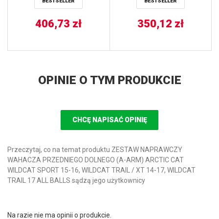
BESTSELLER
BESTSELLER
1000 ’09-’16, Prowler 650
’07-’09, Prowler 700
’08-’14, Wildcat 1000
406,73
zł
350,12
zł
’12-’15, XC 450 ’11-’12
ALL BALLS
OPINIE O TYM PRODUKCIE
CHCĘ NAPISAĆ OPINIĘ
Przeczytaj, co na temat produktu ZESTAW NAPRAWCZY
WAHACZA PRZEDNIEGO DOLNEGO (A-ARM) ARCTIC CAT
WILDCAT SPORT 15-16, WILDCAT TRAIL / XT 14-17, WILDCAT
TRAIL 17 ALL BALLS sądzą jego użytkownicy
Na razie nie ma opinii o produkcie.