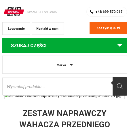
SKLEP Z CZĘŚCIAMI DO QUADÓW
REJESTRACJA
+48 699 570 067
Koszyk:
0,00
zł
Logowanie
Kontakt z nami
SZUKAJ CZĘŚCI
Strona główna
Części do quadów Arctic Cat
ZESTAW NAPRAWCZY
Marka
WAHACZA PRZEDNIEGO DOLNEGO (A-ARM) ARCTIC CAT WILDCAT SPORT 15-
16, WILDCAT TRAIL / XT 14-17, WILDCAT TRAIL 17 ALL BALLS
Wyszukiwarka
produktów
ZESTAW NAPRAWCZY
WAHACZA PRZEDNIEGO