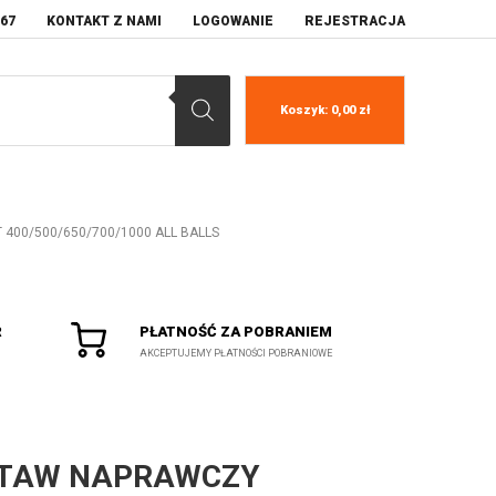
067
KONTAKT Z NAMI
LOGOWANIE
REJESTRACJA
Koszyk:
0,00
zł
400/500/650/700/1000 ALL BALLS
R
PŁATNOŚĆ ZA POBRANIEM
AKCEPTUJEMY PŁATNOŚCI POBRANIOWE
TAW NAPRAWCZY