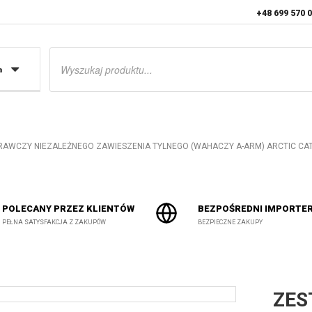
+48 699 570 
Wyszukiwarka
produktów
a
AWCZY NIEZALEŻNEGO ZAWIESZENIA TYLNEGO (WAHACZY A-ARM) ARCTIC CAT 
POLECANY PRZEZ KLIENTÓW
BEZPOŚREDNI IMPORTE
PEŁNA SATYSFAKCJA Z ZAKUPÓW
BEZPIECZNE ZAKUPY
ZES