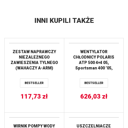
INNI KUPILI TAKŻE
ZESTAW NAPRAWCZY
WENTYLATOR
NIEZALEŻNEGO
CHŁODNICY POLARIS
ZAWIESZENIA TYLNEGO
ATP 500 4×4 05,
(WAHACZY A-ARM)
Sportsman 400 ’05,
POLARIS SPORTSMAN
Sportsman 500 ’05-’11
550/850XP (10) ALL
ALL BALLS
BESTSELLER
BESTSELLER
BALLS
117,73
zł
626,03
zł
WIRNIK POMPY WODY
USZCZELNIACZE