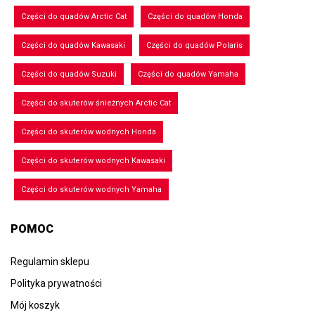
Części do quadów Arctic Cat
Części do quadów Honda
Części do quadów Kawasaki
Części do quadów Polaris
Części do quadów Suzuki
Części do quadów Yamaha
Części do skuterów śnieżnych Arctic Cat
Części do skuterów wodnych Honda
Części do skuterów wodnych Kawasaki
Części do skuterów wodnych Yamaha
POMOC
Regulamin sklepu
Polityka prywatności
Mój koszyk