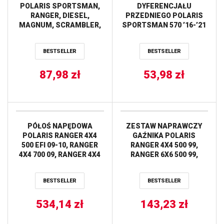
POLARIS SPORTSMAN,
DYFERENCJAŁU
RANGER, DIESEL,
PRZEDNIEGO POLARIS
MAGNUM, SCRAMBLER,
SPORTSMAN 570 ’16-’21
WORKER, HAWKEYE, PTV
ALL BALLS
ALL BALLS
BESTSELLER
BESTSELLER
87,98
zł
53,98
zł
PÓŁOŚ NAPĘDOWA
ZESTAW NAPRAWCZY
POLARIS RANGER 4X4
GAŹNIKA POLARIS
500 EFI 09-10, RANGER
RANGER 4X4 500 99,
4X4 700 09, RANGER 4X4
RANGER 6X6 500 99,
800 EFI 10-14 AB6
SPORTSMAN 500 4X4 96-
STRONG PRZÓD STRONA
98, XPLORER 500 97 ALL
BESTSELLER
BESTSELLER
LEWA PRAWA ALL BALLS
BALLS
534,14
zł
143,23
zł