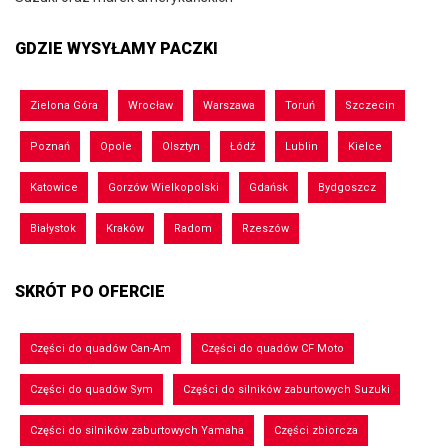
GDZIE WYSYŁAMY PACZKI
Zielona Góra
Wrocław
Warszawa
Toruń
Szczecin
Poznań
Opole
Olsztyn
Łódź
Lublin
Kielce
Katowice
Gorzów Wielkopolski
Gdańsk
Bydgoszcz
Białystok
Kraków
Radom
Rzeszów
SKRÓT PO OFERCIE
Części do quadów Can-Am
Części do quadów CF Moto
Części do quadów Sym
Części do silników zaburtowych Suzuki
Części do silników zaburtowych Yamaha
Części zbiorcza