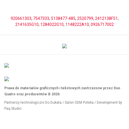
920661303
,
7547333
,
5138477-485
,
2520799
,
2412138F51
,
2141635G10
,
1284022G10
,
1148222A10
,
0926717002
Prawa do materiałów graficznych i tekstowych zastrzeżone przez Duo
Quatro oraz producentów © 2026
Partnerzy technologiczni
Do Dukata
/
Salon OEM Polska
/ Development by
Paq Studio