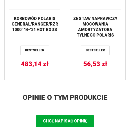
KORBOWÓD POLARIS
ZESTAW NAPRAWCZY
GENERAL/RANGER/RZR
MOCOWANIA
1000 ’14-’21 HOT RODS
AMORTYZATORA
TYLNEGO POLARIS
SCRAMBLER MD/HO/EPS
850/1000, SPORTSMAN
BESTSELLER
BESTSELLER
XP 850/1000 ALL BALLS
483,14
zł
56,53
zł
OPINIE O TYM PRODUKCIE
CHCĘ NAPISAĆ OPINIĘ