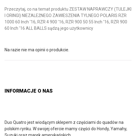
Przeczytaj, co na temat produktu ZESTAW NAPRAWCZY (TULEJKI
I ORINGI) NIEZALEŻNEGO ZAWIESZENIA TYLNEGO POLARIS RZR
1000 60 Inch ’16, RZR 4 900 ’16, RZR 900 50 55 Inch ’16, RZR 900
60 Inch ’16 ALL BALLS sądzą jego użytkownicy
Na razie nie ma opinii o produkcie.
INFORMACJE O NAS
Duo Quatro jest wiodącym sklepem z częściami do quadów na
polskim rynku. W swojej ofercie mamy części do Hondy, Yamahy,
Suzuki oraz marek amerykańskich