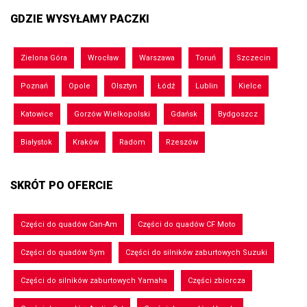
GDZIE WYSYŁAMY PACZKI
Zielona Góra
Wrocław
Warszawa
Toruń
Szczecin
Poznań
Opole
Olsztyn
Łódź
Lublin
Kielce
Katowice
Gorzów Wielkopolski
Gdańsk
Bydgoszcz
Białystok
Kraków
Radom
Rzeszów
SKRÓT PO OFERCIE
Części do quadów Can-Am
Części do quadów CF Moto
Części do quadów Sym
Części do silników zaburtowych Suzuki
Części do silników zaburtowych Yamaha
Części zbiorcza