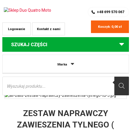
SKLEP Z CZĘŚCIAMI DO QUADÓW
REJESTRACJA
+48 699 570 067
Koszyk:
0,00
zł
Logowanie
Kontakt z nami
SZUKAJ CZĘŚCI
Strona główna
Części do quadów Polaris
ZESTAW NAPRAWCZY
Marka
ZAWIESZENIA TYLNEGO ( MOCOWANIA WAHACZY DO ZWROTNICY) POLARIS
SPORTSMAN 500 X2 07, SPORTSMAN X2 800 EFI 07 ALL BALLS
Wyszukiwarka
produktów
ZESTAW NAPRAWCZY
ZAWIESZENIA TYLNEGO (