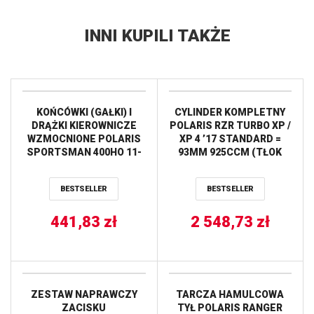
INNI KUPILI TAKŻE
KOŃCÓWKI (GAŁKI) I
CYLINDER KOMPLETNY
DRĄŻKI KIEROWNICZE
POLARIS RZR TURBO XP /
WZMOCNIONE POLARIS
XP 4 ’17 STANDARD =
SPORTSMAN 400HO 11-
93MM 925CCM (TŁOK
14, 570 14-17, 700 05-07,
VERTEX 24426 + TOP-
800 05-14,
END + CYLINDER) (9.1:1)
BESTSELLER
BESTSELLER
MAGNUM/TRIAL BOSS
CYLINDER WORKS
325/3 ALL BALLS
441,83
zł
2 548,73
zł
ZESTAW NAPRAWCZY
TARCZA HAMULCOWA
ZACISKU
TYŁ POLARIS RANGER