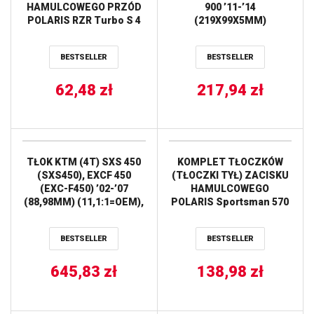
HAMULCOWEGO PRZÓD
900 ’11-’14
POLARIS RZR Turbo S 4
(219X99X5MM)
’21, RZR Turbo S 4
(4X14,3MM) WAVE NG
Velocity ’21, RZR XP 4
BESTSELLER
BESTSELLER
Turbo S ’20, RZR XP 4
Turbo S Velocity ’20, ALL
62,48
BALLS
zł
217,94
zł
TŁOK KTM (4T) SXS 450
KOMPLET TŁOCZKÓW
(SXS450), EXCF 450
(TŁOCZKI TYŁ) ZACISKU
(EXC-F450) ’02-’07
HAMULCOWEGO
(88,98MM) (11,1:1=OEM),
POLARIS Sportsman 570
BETA ENDURO 450 `05-09,
’15-’21, Sportsman
POLARIS OUTLAW 450
Forest 850 ’11-’15,
BESTSELLER
BESTSELLER
MXR ‘8-11’ WOSSNER
Sportsman Touring 570
’15-’20, Sportsman 1000
645,83
zł
’17-’18, Sportsman 570
138,98
zł
EFI ’14-’20 ALL BALLS