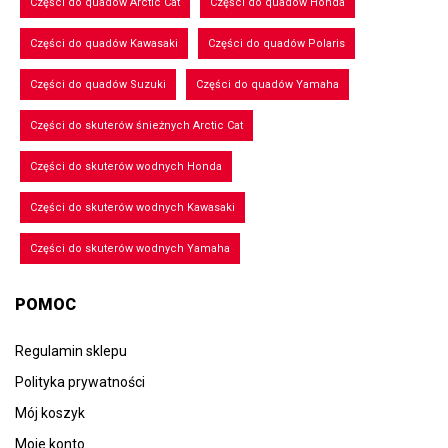
Części do quadów Arctic Cat
Części do quadów Honda
Części do quadów Kawasaki
Części do quadów Polaris
Części do quadów Suzuki
Części do quadów Yamaha
Części do skuterów śnieżnych Arctic Cat
Części do skuterów wodnych Honda
Części do skuterów wodnych Kawasaki
Części do skuterów wodnych Yamaha
POMOC
Regulamin sklepu
Polityka prywatności
Mój koszyk
Moje konto