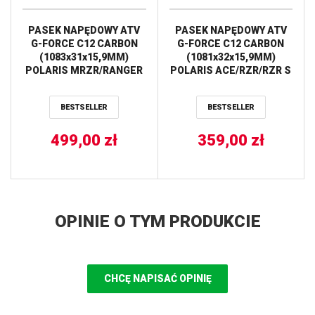
PASEK NAPĘDOWY ATV
PASEK NAPĘDOWY ATV
G-FORCE C12 CARBON
G-FORCE C12 CARBON
(1083x31x15,9MM)
(1081x32x15,9MM)
POLARIS MRZR/RANGER
POLARIS ACE/RZR/RZR S
RZR XP/RZR 900 ’13-’17,
900 ’15-’20 (3211172)
RZR XP 1000 ’14
(26C4140) GATES
BESTSELLER
BESTSELLER
(21C4140) GATES
499,00
zł
359,00
zł
OPINIE O TYM PRODUKCIE
CHCĘ NAPISAĆ OPINIĘ