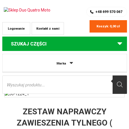
SKLEP Z CZĘŚCIAMI DO QUADÓW
REJESTRACJA
+48 699 570 067
Koszyk:
0,00
zł
Logowanie
Kontakt z nami
SZUKAJ CZĘŚCI
Strona główna
Części do quadów Arctic Cat
ZESTAW NAPRAWCZY
Marka
ZAWIESZENIA TYLNEGO ( MOCOWANIA WAHACZY DO ZWROTNICY) ARCTIC
CAT 700 TRV, 700 XR, ALTERRA, PROWLER, MUDPRO, THUNDERCAT ALL BALLS
Wyszukiwarka
produktów
ZESTAW NAPRAWCZY
ZAWIESZENIA TYLNEGO (