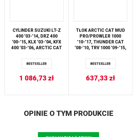
CYLINDER SUZUKI LT-Z
TŁOK ARCTIC CAT MUD
400 ’03-’14, DRZ 400
PRO/PROWLER 1000
’00-’15, KLX ’03-’04, KFX
’10-’17, THUNDER CAT
400 ’03-’06, ARCTIC CAT
’08-’10, TRV 1000 ’09-’15,
DVX 400 ’04-’08
WILD CAT ’12-’14
STANDARD=90MM
(91,95MM) (STD.)
BESTSELLER
BESTSELLER
WORKS
VERTEX
1 086,73
zł
637,33
zł
OPINIE O TYM PRODUKCIE