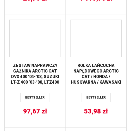
ZESTAW NAPRAWCZY
ROLKA ŁAŃCUCHA
GAŹNIKA ARCTIC CAT
NAPĘDOWEGO ARCTIC
DVX 400 ’04-’08, SUZUKI
CAT / HONDA /
LT-Z 400 ’03-’08, LTZ400
HUSQVARNA / KAWASAKI
(26-1071) BEARING WORX
/ POLARIS / SUZUKI
(34/8MM) (SZER.28MM)
BESTSELLER
BESTSELLER
(79-5001) PROX
97,67
zł
53,98
zł