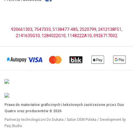
920661303
,
7547333
,
5138477-485
,
2520799
,
2412138F51
,
2141635G10
,
1284022G10
,
1148222A10
,
0926717002
Prawa do materiałów graficznych i tekstowych zastrzeżone przez Duo
Quatro oraz producentów © 2026
Partnerzy technologiczni
Do Dukata
/
Salon OEM Polska
/ Development by
Paq Studio