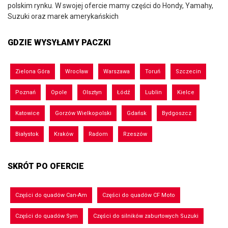
polskim rynku. W swojej ofercie mamy części do Hondy, Yamahy,
Suzuki oraz marek amerykańskich
GDZIE WYSYŁAMY PACZKI
Zielona Góra
Wrocław
Warszawa
Toruń
Szczecin
Poznań
Opole
Olsztyn
Łódź
Lublin
Kielce
Katowice
Gorzów Wielkopolski
Gdańsk
Bydgoszcz
Białystok
Kraków
Radom
Rzeszów
SKRÓT PO OFERCIE
Części do quadów Can-Am
Części do quadów CF Moto
Części do quadów Sym
Części do silników zaburtowych Suzuki