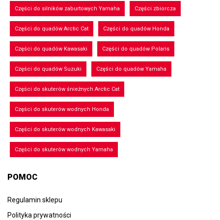
Części do silników zaburtowych Yamaha
Części zbiorcza
Części do quadów Arctic Cat
Części do quadów Honda
Części do quadów Kawasaki
Części do quadów Polaris
Części do quadów Suzuki
Części do quadów Yamaha
Części do skuterów śnieżnych Arctic Cat
Części do skuterów wodnych Honda
Części do skuterów wodnych Kawasaki
Części do skuterów wodnych Yamaha
POMOC
Regulamin sklepu
Polityka prywatności