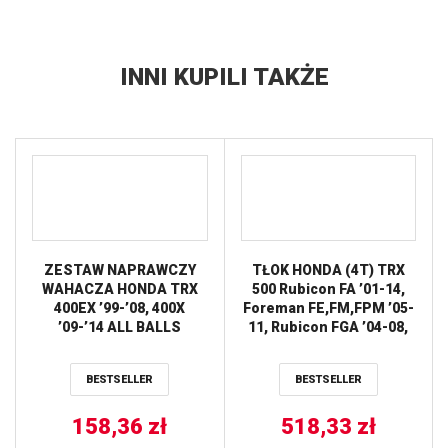
INNI KUPILI TAKŻE
ZESTAW NAPRAWCZY
TŁOK HONDA (4T) TRX
WAHACZA HONDA TRX
500 Rubicon FA ’01-14,
400EX ’99-’08, 400X
Foreman FE,FM,FPM ’05-
’09-’14 ALL BALLS
11, Rubicon FGA ’04-08,
Rubicon FPA ’09-13
(+1,00MM=92,96MM) –
BESTSELLER
BESTSELLER
DRUGI GATUNEK –
WGŁĘBIENIE NA
158,36
zł
PŁASZCZU (SWORZEŃ
518,33
zł
20MM) WOSSNER