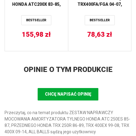
HONDA ATC200X 83-85,
TRX400FA/FGA 04-07,
TLR200 REFLEX 86-87,
TRX400FW FOURTRAX
XR200 80-84, XR200R 81-
FOREMAN 4X4 02-03,
BESTSELLER
BESTSELLER
94 ALL BALLS
TRX450FE/FM 02-04 ALL
BALLS
155,98
zł
78,63
zł
OPINIE O TYM PRODUKCIE
CHCĘ NAPISAĆ OPINIĘ
Przeczytaj, co na temat produktu ZESTAW NAPRAWCZY
MOCOWANIA AMORTYZATORA TYLNEGO HONDA ATC 250ES 85-
87, PRZEDNIEGO HONDA TRX 250R 86-89, TRX 400EX 99-08, TRX
400X 09-14, ALL BALLS sądzą jego użytkownicy