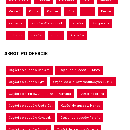
Poznań
Opole
Olsztyn
Łódź
Lublin
Kielce
Katowice
Gorzów Wielkopolski
Gdańsk
Bydgoszcz
Białystok
Kraków
Radom
Rzeszów
SKRÓT PO OFERCIE
Części do quadów Can-Am
Części do quadów CF Moto
Części do quadów Sym
Części do silników zaburtowych Suzuki
Części do silników zaburtowych Yamaha
Części zbiorcza
Części do quadów Arctic Cat
Części do quadów Honda
Części do quadów Kawasaki
Części do quadów Polaris
Części do quadów Suzuki
Części do quadów Yamaha