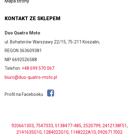
Mapa strony
KONTAKT ZE SKLEPEM
Duo Quatro Moto
ul. Bohaterów Warszawy 22/15, 75-211 Koszalin,
REGON 363609381
NIP 6692526588
Telefon:
+48 699 570 067
biuro@duo-quatro-moto.pl
Profil na Facebooku
920661303
,
7547333
,
5138477-485
,
2520799
,
2412138F51
,
2141635G10
,
1284022G10
,
1148222A10
,
0926717002