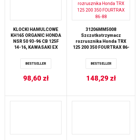
KLOCKI HAMULCOWE
31206MM5008
KH165 ORGANIC HONDA
Szczotkotrzymacz
NSR 50 93-96 CB 125F
rozrusznika Honda TRX
14-16, KAWASAKI EX
125 200 350 FOURTRAX 86-
250 07-17, KLF 300 89-
88
07, SUZUKI DR 250 82-
BESTSELLER
BESTSELLER
87, DR 800 91-96,
YAMAHA XTZ 750 89-97,
PRZÓD/TYŁ TRW LUCAS
98,60
zł
148,29
zł