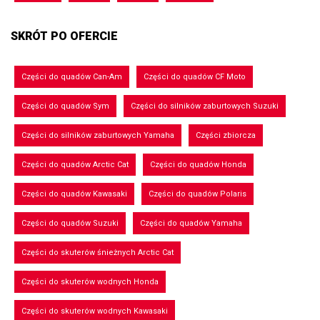
SKRÓT PO OFERCIE
Części do quadów Can-Am
Części do quadów CF Moto
Części do quadów Sym
Części do silników zaburtowych Suzuki
Części do silników zaburtowych Yamaha
Części zbiorcza
Części do quadów Arctic Cat
Części do quadów Honda
Części do quadów Kawasaki
Części do quadów Polaris
Części do quadów Suzuki
Części do quadów Yamaha
Części do skuterów śnieżnych Arctic Cat
Części do skuterów wodnych Honda
Części do skuterów wodnych Kawasaki