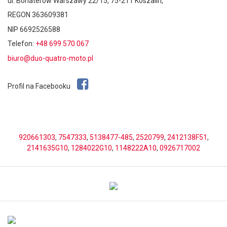
ul. Bohaterów Warszawy 22/15, 75-211 Koszalin,
REGON 363609381
NIP 6692526588
Telefon:
+48 699 570 067
biuro@duo-quatro-moto.pl
Profil na Facebooku
920661303
,
7547333
,
5138477-485
,
2520799
,
2412138F51
,
2141635G10
,
1284022G10
,
1148222A10
,
0926717002