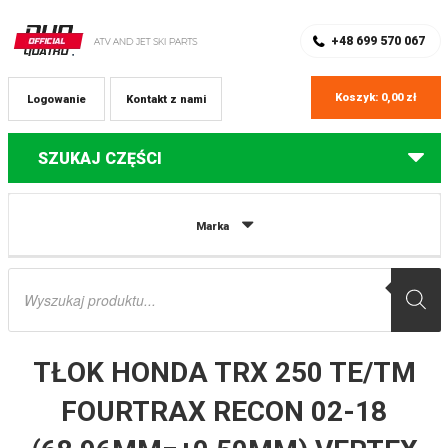
SKLEP Z CZĘŚCIAMI DO QUADÓW
REJESTRACJA
+48 699 570 067
Koszyk:
0,00
zł
Logowanie
Kontakt z nami
SZUKAJ CZĘŚCI
Strona główna
Części do quadów Honda
TŁOK HONDA TRX 250 TE/TM
Marka
FOURTRAX RECON 02-18 (68,96MM=+0,50MM) VERTEX
Wyszukiwarka
produktów
TŁOK HONDA TRX 250 TE/TM
FOURTRAX RECON 02-18