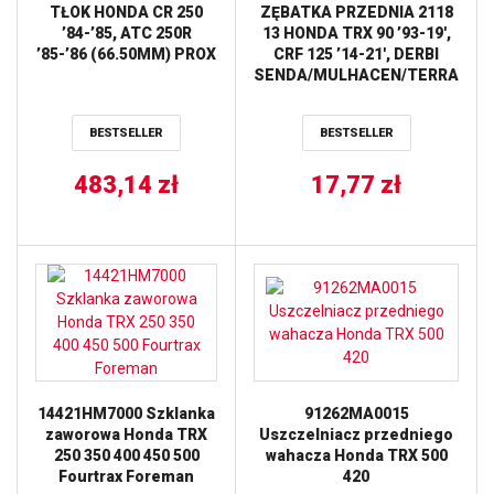
TŁOK HONDA CR 250
ZĘBATKA PRZEDNIA 2118
’84-’85, ATC 250R
13 HONDA TRX 90 ’93-19′,
’85-’86 (66.50MM) PROX
CRF 125 ’14-21′, DERBI
SENDA/MULHACEN/TERRA
’07-14′ (211813JT) (ŁAŃC.
428) JT
BESTSELLER
BESTSELLER
483,14
zł
17,77
zł
14421HM7000 Szklanka
91262MA0015
zaworowa Honda TRX
Uszczelniacz przedniego
250 350 400 450 500
wahacza Honda TRX 500
Fourtrax Foreman
420