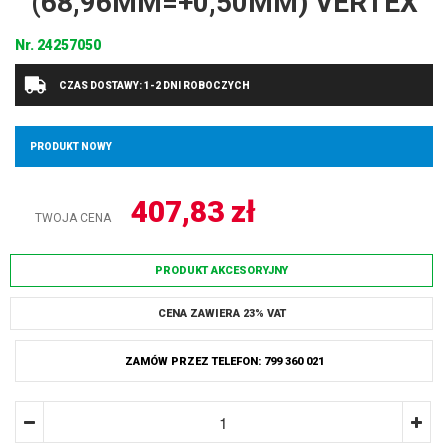
(68,96MM=+0,50MM) VERTEX
Nr.
24257050
CZAS DOSTAWY: 1-2 DNI ROBOCZYCH
PRODUKT NOWY
407,83
zł
TWOJA CENA
PRODUKT AKCESORYJNY
CENA ZAWIERA 23% VAT
ZAMÓW PRZEZ TELEFON: 799 360 021