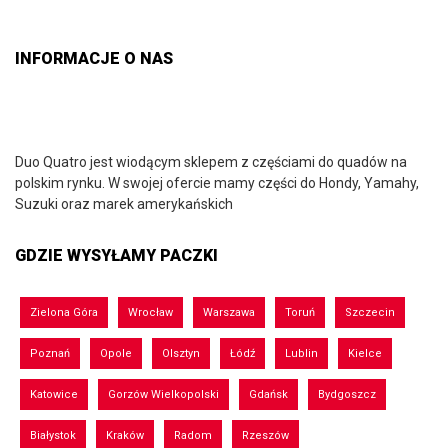
INFORMACJE O NAS
Duo Quatro jest wiodącym sklepem z częściami do quadów na
polskim rynku. W swojej ofercie mamy części do Hondy, Yamahy,
Suzuki oraz marek amerykańskich
GDZIE WYSYŁAMY PACZKI
Zielona Góra
Wrocław
Warszawa
Toruń
Szczecin
Poznań
Opole
Olsztyn
Łódź
Lublin
Kielce
Katowice
Gorzów Wielkopolski
Gdańsk
Bydgoszcz
Białystok
Kraków
Radom
Rzeszów