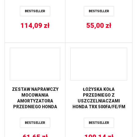
BESTSELLER
BESTSELLER
114,09
zł
55,00
zł
ZESTAW NAPRAWCZY
ŁOŻYSKA KOŁA
MOCOWANIA
PRZEDNIEGO Z
AMORTYZATORA
USZCZELNIACZAMI
PRZEDNIEGO HONDA
HONDA TRX 500FA/FE/FM
TRX 420 ’07-’14 ALL
’05-’14, TRX 680 RINCON
BALLS
’06-’17 (25-1572) PROX
BESTSELLER
BESTSELLER