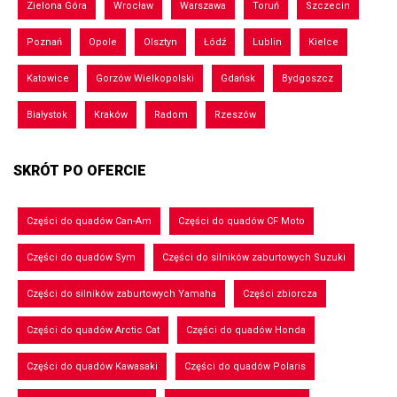
Zielona Góra
Wrocław
Warszawa
Toruń
Szczecin
Poznań
Opole
Olsztyn
Łódź
Lublin
Kielce
Katowice
Gorzów Wielkopolski
Gdańsk
Bydgoszcz
Białystok
Kraków
Radom
Rzeszów
SKRÓT PO OFERCIE
Części do quadów Can-Am
Części do quadów CF Moto
Części do quadów Sym
Części do silników zaburtowych Suzuki
Części do silników zaburtowych Yamaha
Części zbiorcza
Części do quadów Arctic Cat
Części do quadów Honda
Części do quadów Kawasaki
Części do quadów Polaris