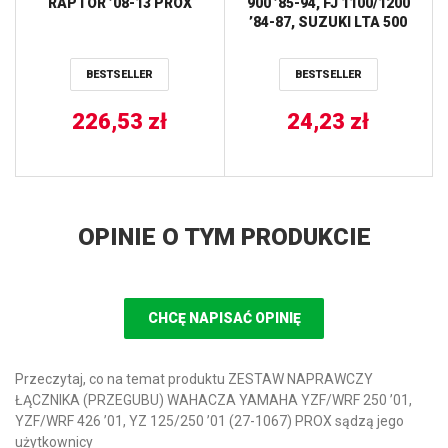
RAPTOR ’08-13 PROX
900 ’85-94, FJ 1100/1200
’84-87, SUZUKI LTA 500
’00-01, LTF 500 ’98-02, VX
800 ’90-97 (25G-14107-
BESTSELLER
BESTSELLER
23,13370-09F00) (MADE
IN JAPAN) TOURMAX
226,53
zł
24,23
zł
OPINIE O TYM PRODUKCIE
CHCĘ NAPISAĆ OPINIĘ
Przeczytaj, co na temat produktu ZESTAW NAPRAWCZY
ŁĄCZNIKA (PRZEGUBU) WAHACZA YAMAHA YZF/WRF 250 ’01,
YZF/WRF 426 ’01, YZ 125/250 ’01 (27-1067) PROX sądzą jego
użytkownicy