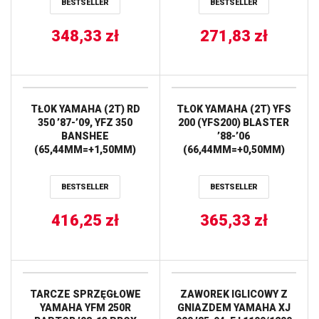
BESTSELLER
BESTSELLER
348,33
zł
271,83
zł
TŁOK YAMAHA (2T) RD
TŁOK YAMAHA (2T) YFS
350 ’87-’09, YFZ 350
200 (YFS200) BLASTER
BANSHEE
’88-’06
(65,44MM=+1,50MM)
(66,44MM=+0,50MM)
WOSSNER
WOSSNER
BESTSELLER
BESTSELLER
416,25
zł
365,33
zł
TARCZE SPRZĘGŁOWE
ZAWOREK IGLICOWY Z
YAMAHA YFM 250R
GNIAZDEM YAMAHA XJ