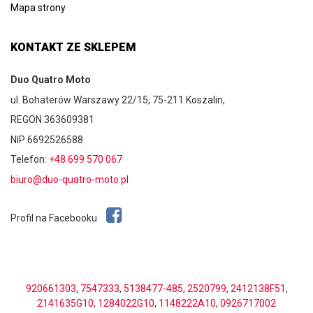
Mapa strony
KONTAKT ZE SKLEPEM
Duo Quatro Moto
ul. Bohaterów Warszawy 22/15, 75-211 Koszalin,
REGON 363609381
NIP 6692526588
Telefon:
+48 699 570 067
biuro@duo-quatro-moto.pl
Profil na Facebooku
920661303
,
7547333
,
5138477-485
,
2520799
,
2412138F51
,
2141635G10
,
1284022G10
,
1148222A10
,
0926717002