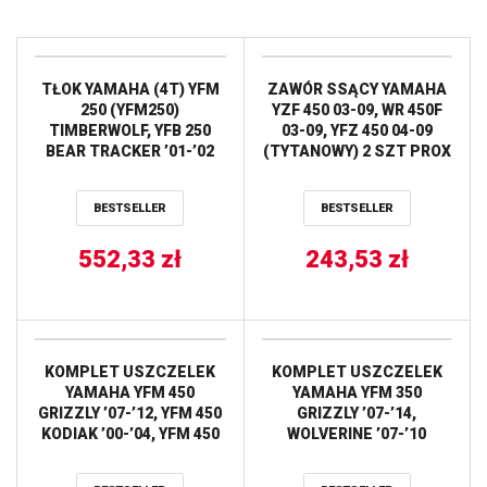
TŁOK YAMAHA (4T) YFM
ZAWÓR SSĄCY YAMAHA
250 (YFM250)
YZF 450 03-09, WR 450F
TIMBERWOLF, YFB 250
03-09, YFZ 450 04-09
BEAR TRACKER ’01-’02
(TYTANOWY) 2 SZT PROX
(72,94MM=+2,00MM)
SWORZEN 16MM
BESTSELLER
BESTSELLER
WOSSNER
552,33
zł
243,53
zł
KOMPLET USZCZELEK
KOMPLET USZCZELEK
YAMAHA YFM 450
YAMAHA YFM 350
GRIZZLY ’07-’12, YFM 450
GRIZZLY ’07-’14,
KODIAK ’00-’04, YFM 450
WOLVERINE ’07-’10
WOLVERINE ’07-’10
ATHENA
ATHENA