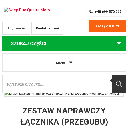
SKLEP Z CZĘŚCIAMI DO QUADÓW
REJESTRACJA
+48 699 570 067
Koszyk:
0,00
zł
Logowanie
Kontakt z nami
SZUKAJ CZĘŚCI
Strona główna
Części do quadów Yamaha
ZESTAW NAPRAWCZY
Marka
ŁĄCZNIKA (PRZEGUBU) WAHACZA YAMAHA YZF/WRF 250 ’01, YZF/WRF 426
’01, YZ 125/250 ’01 (27-1067) PROX
Wyszukiwarka
produktów
ZESTAW NAPRAWCZY
ŁĄCZNIKA (PRZEGUBU)