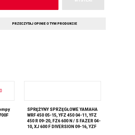
WYSYŁKI
PRZECZYTAJ OPINIE O TYM PRODUKCIE
pompy
SPRĘŻYNY SPRZĘGŁOWE YAMAHA
700F
WRF 450 05-15, YFZ 450 04-11, YFZ
450 R 09-20, FZ6 600 N / S FAZER 04-
10, XJ 600 F DIVERSION 09-16, YZF
600 R6 99-02, XTZ 750 SUPER