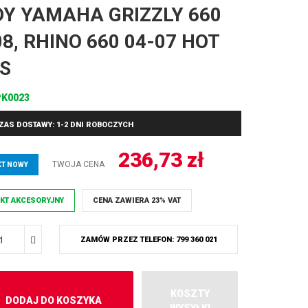
Y YAMAHA GRIZZLY 660
08, RHINO 660 04-07 HOT
S
PK0023
ZAS DOSTAWY: 1-2 DNI ROBOCZYCH
236,73
zł
TWOJA CENA
T NOWY
KT AKCESORYJNY
CENA ZAWIERA 23% VAT
ZAMÓW PRZEZ TELEFON: 799 360 021
KOSZTY
DODAJ DO KOSZYKA