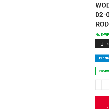
WOD
02-
ROD
Nr.
8-W
C
PRODUK
PRODU