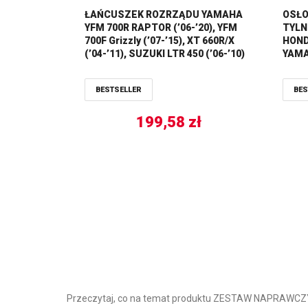
ŁAŃCUSZEK ROZRZĄDU YAMAHA
OSŁO
YFM 700R RAPTOR (’06-’20), YFM
TYLN
700F Grizzly (’07-’15), XT 660R/X
HONDA
(’04-’11), SUZUKI LTR 450 (’06-’10)
YAMA
KAWASAKI KFX 450R ’08-’14,
KAWASAKI KXF 450 ’19-’22 PROX
BESTSELLER
BES
199,58
zł
Przeczytaj, co na temat produktu ZESTAW NAPRAWCZ