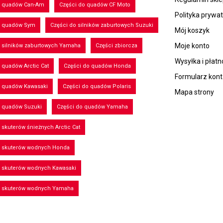
o quadów Can-Am
Części do quadów CF Moto
Polityka prywa
o quadów Sym
Części do silników zaburtowych Suzuki
Mój koszyk
Moje konto
 silników zaburtowych Yamaha
Części zbiorcza
Wysyłka i płatn
 quadów Arctic Cat
Części do quadów Honda
Formularz kon
o quadów Kawasaki
Części do quadów Polaris
Mapa strony
o quadów Suzuki
Części do quadów Yamaha
 skuterów śnieżnych Arctic Cat
o skuterów wodnych Honda
o skuterów wodnych Kawasaki
o skuterów wodnych Yamaha