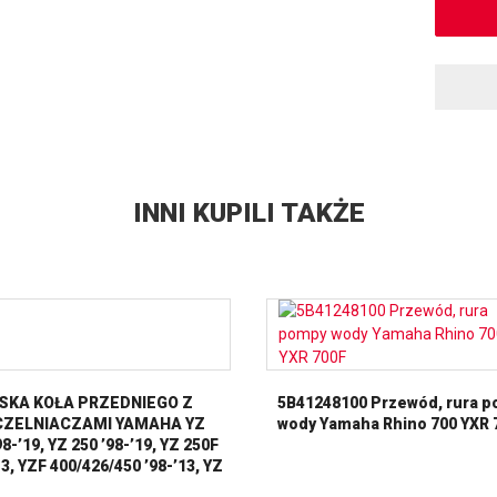
INNI KUPILI TAKŻE
SKA KOŁA PRZEDNIEGO Z
5B41248100 Przewód, rura 
ZELNIACZAMI YAMAHA YZ
wody Yamaha Rhino 700 YXR 
98-’19, YZ 250 ’98-’19, YZ 250F
13, YZF 400/426/450 ’98-’13, YZ
’16-’17 ALL BALLS