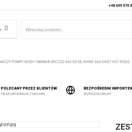
+48 699 570 
Wyszukiwarka
produktów
a
WCZY POMPY WODY YAMAHA GRIZZLY 660 02-08, RHINO 660 04-07 HOT RODS
POLECANY PRZEZ KLIENTÓW
BEZPOŚREDNI IMPORTE
PEŁNA SATYSFAKCJA Z ZAKUPÓW
BEZPIECZNE ZAKUPY
ZES