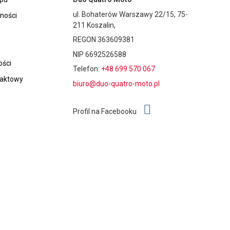
ul. Bohaterów Warszawy 22/15, 75-
tności
211 Koszalin,
REGON 363609381
NIP 6692526588
ości
Telefon:
+48 699 570 067
taktowy
biuro@duo-quatro-moto.pl
Profil na Facebooku