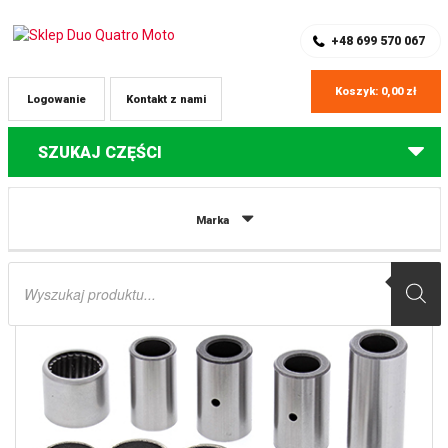
SKLEP Z CZĘŚCIAMI DO QUADÓW
REJESTRACJA
+48 699 570 067
Koszyk:
0,00
zł
Logowanie
Kontakt z nami
SZUKAJ CZĘŚCI
Strona główna
Części do quadów Yamaha
ZESTAW NAPRAWCZY
Marka
ŁĄCZNIKA (PRZEGUBU) WAHACZA YAMAHA YFM700R RAPTOR ’15-’17’ ALL
BALLS
Wyszukiwarka
produktów