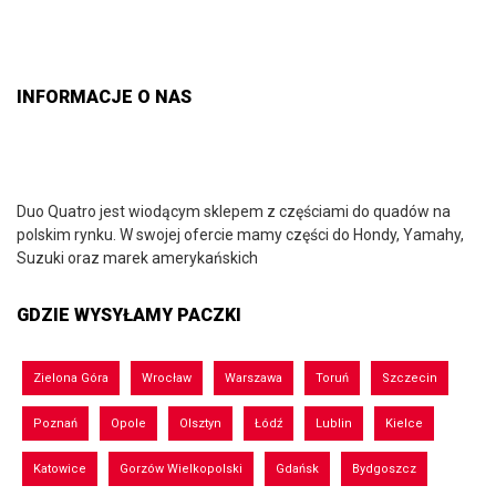
INFORMACJE O NAS
Duo Quatro jest wiodącym sklepem z częściami do quadów na
polskim rynku. W swojej ofercie mamy części do Hondy, Yamahy,
Suzuki oraz marek amerykańskich
GDZIE WYSYŁAMY PACZKI
Zielona Góra
Wrocław
Warszawa
Toruń
Szczecin
Poznań
Opole
Olsztyn
Łódź
Lublin
Kielce
Katowice
Gorzów Wielkopolski
Gdańsk
Bydgoszcz