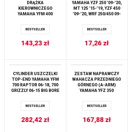
DRĄŻKA
YAMAHA YZF 250 ’09-’20,
KIEROWNICZEGO
MT 125 ’15-’19, YZF 450
YAMAHA YFM 400
’09-’20, WRF 250/450 09-
GRIZZLY ’07-’08, YFM 450
20, YFZ, YBR, YFM 250 (50)
GRIZZLY ’07-’12, YFM
HIFLO
BESTSELLER
BESTSELLER
400/450 KODIAK ’05-’06
ALL BALLS
143,23
zł
17,26
zł
CYLINDER USZCZELKI
ZESTAW NAPRAWCZY
TOP-END YAMAHA YFM
WAHACZA PRZEDNIEGO
700 RAPTOR 06-18, 700
GÓRNEGO (A-ARM)
GRIZZLY 06-15 BIG BORE
YAMAHA YFZ 350
(+3MM = 105MM) =
BANSHEE ’87-’90 ALL
21104-G01 WORKS
BALLS
BESTSELLER
BESTSELLER
282,42
zł
167,88
zł