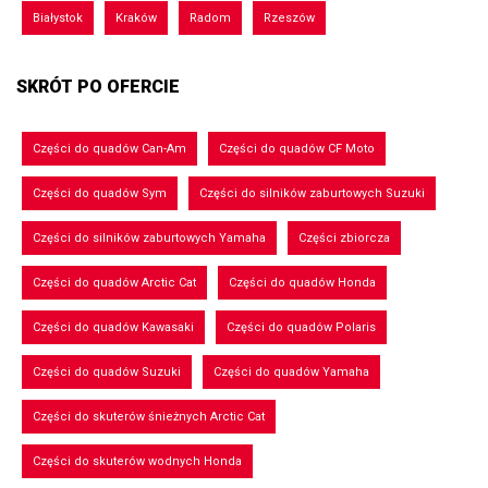
Białystok
Kraków
Radom
Rzeszów
SKRÓT PO OFERCIE
Części do quadów Can-Am
Części do quadów CF Moto
Części do quadów Sym
Części do silników zaburtowych Suzuki
Części do silników zaburtowych Yamaha
Części zbiorcza
Części do quadów Arctic Cat
Części do quadów Honda
Części do quadów Kawasaki
Części do quadów Polaris
Części do quadów Suzuki
Części do quadów Yamaha
Części do skuterów śnieżnych Arctic Cat
Części do skuterów wodnych Honda