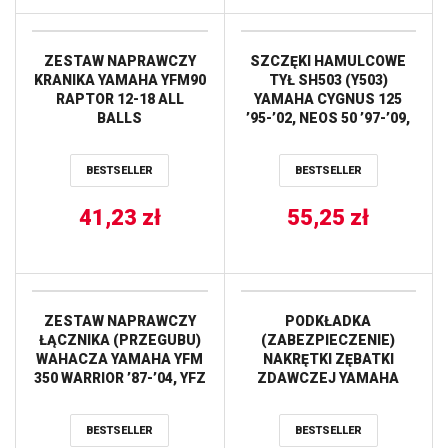
ZESTAW NAPRAWCZY
SZCZĘKI HAMULCOWE
KRANIKA YAMAHA YFM90
TYŁ SH503 (Y503)
RAPTOR 12-18 ALL
YAMAHA CYGNUS 125
BALLS
’95-’02, NEOS 50 ’97-’09,
SR 125 ’82-’02, TT 225
’86-’04, YFA 125 ’91-’93,
BESTSELLER
BESTSELLER
YFM 200 ’86-’89, YFM
225/350 ’86-’88, YFS 200
41,23
zł
’88-’02 GALFER
55,25
zł
ZESTAW NAPRAWCZY
PODKŁADKA
ŁĄCZNIKA (PRZEGUBU)
(ZABEZPIECZENIE)
WAHACZA YAMAHA YFM
NAKRĘTKI ZĘBATKI
350 WARRIOR ’87-’04, YFZ
ZDAWCZEJ YAMAHA
350 BANSHEE ’87-’06 (27-
YZ250 ’78-’98, YFM350
1002) PROX
RAPTOR/WARRIOR (10
BESTSELLER
BESTSELLER
SZTUK) ALL BALLS