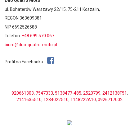
Duo Quatro Moto
ul. Bohaterów Warszawy 22/15, 75-211 Koszalin,
REGON 363609381
NIP 6692526588
Telefon:
+48 699 570 067
biuro@duo-quatro-moto.pl
Profil na Facebooku
920661303
,
7547333
,
5138477-485
,
2520799
,
2412138F51
,
2141635G10
,
1284022G10
,
1148222A10
,
0926717002