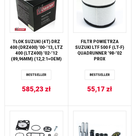
TŁOK SUZUKI (4T) DRZ
FILTR POWIETRZA
400 (DRZ400) ’00-’13, LTZ
SUZUKI LTF 500 F (LT-F)
400 (LTZ400) ’02-’12
QUADRUNNER ’98-’02
(89,96MM) (12,2:1=OEM)
PROX
WOSSNER
BESTSELLER
BESTSELLER
585,23
zł
55,17
zł