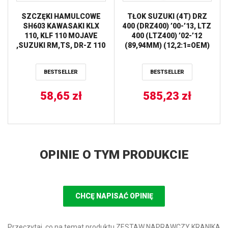
SZCZĘKI HAMULCOWE
TŁOK SUZUKI (4T) DRZ
SH603 KAWASAKI KLX
400 (DRZ400) ’00-’13, LTZ
110, KLF 110 MOJAVE
400 (LTZ400) ’02-’12
,SUZUKI RM,TS, DR-Z 110
(89,94MM) (12,2:1=OEM)
(110X30MM) NEWFREN
WOSSNER
BESTSELLER
BESTSELLER
58,65
zł
585,23
zł
OPINIE O TYM PRODUKCIE
CHCĘ NAPISAĆ OPINIĘ
Przeczytaj, co na temat produktu ZESTAW NAPRAWCZY KRANIKA