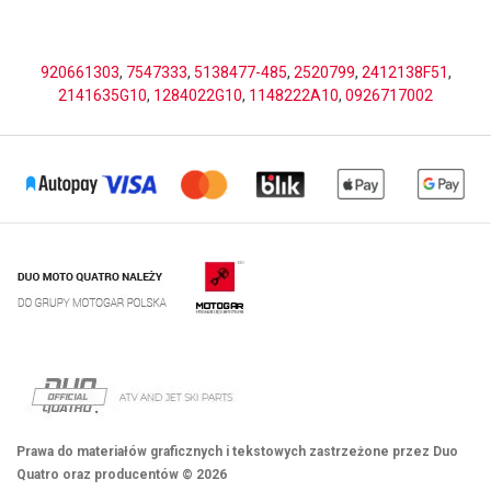
920661303
,
7547333
,
5138477-485
,
2520799
,
2412138F51
,
2141635G10
,
1284022G10
,
1148222A10
,
0926717002
Prawa do materiałów graficznych i tekstowych zastrzeżone przez Duo
Quatro oraz producentów © 2026