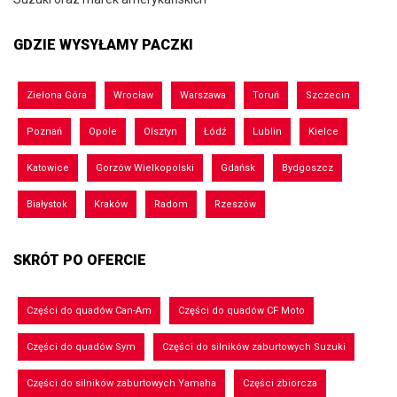
GDZIE WYSYŁAMY PACZKI
Zielona Góra
Wrocław
Warszawa
Toruń
Szczecin
Poznań
Opole
Olsztyn
Łódź
Lublin
Kielce
Katowice
Gorzów Wielkopolski
Gdańsk
Bydgoszcz
Białystok
Kraków
Radom
Rzeszów
SKRÓT PO OFERCIE
Części do quadów Can-Am
Części do quadów CF Moto
Części do quadów Sym
Części do silników zaburtowych Suzuki
Części do silników zaburtowych Yamaha
Części zbiorcza