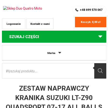
SKLEP Z CZĘŚCIAMI DO QUADÓW
REJESTRACJA
+48 699 570 067
Koszyk:
0,00
zł
Logowanie
Kontakt z nami
SZUKAJ CZĘŚCI
Strona główna
Części do quadów Suzuki
ZESTAW NAPRAWCZY
Marka
KRANIKA SUZUKI LT-Z90 QUADSPORT 07-17 ALL BALLS
Wyszukiwarka
produktów
ZESTAW NAPRAWCZY
KRANIKA SUZUKI LT-Z90
QUADSPORT 07-17 ALL BALLS