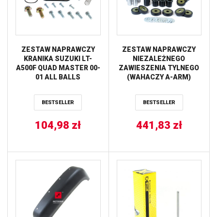
ZESTAW NAPRAWCZY
ZESTAW NAPRAWCZY
KRANIKA SUZUKI LT-
NIEZALEŻNEGO
A500F QUAD MASTER 00-
ZAWIESZENIA TYLNEGO
01 ALL BALLS
(WAHACZY A-ARM)
SUZUKI KING QUAD LTA
450/700 ’05-’07 (50-1041)
BESTSELLER
BESTSELLER
PROX
104,98
zł
441,83
zł