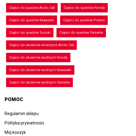
Części do quadów Arctic Cat
Części do quadów Honda
Części do quadów Kawasaki
Części do quadów Polaris
Części do quadów Suzuki
Części do quadów Yamaha
Części do skuterów śnieżnych Arctic Cat
Części do skuterów wodnych Honda
Części do skuterów wodnych Kawasaki
Części do skuterów wodnych Yamaha
POMOC
Regulamin sklepu
Polityka prywatności
Mój koszyk