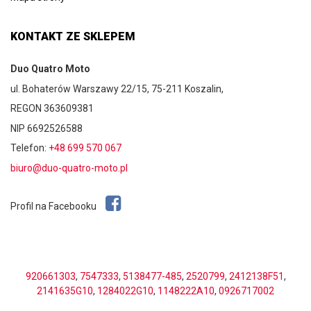
KONTAKT ZE SKLEPEM
Duo Quatro Moto
ul. Bohaterów Warszawy 22/15, 75-211 Koszalin,
REGON 363609381
NIP 6692526588
Telefon:
+48 699 570 067
biuro@duo-quatro-moto.pl
Profil na Facebooku
920661303
,
7547333
,
5138477-485
,
2520799
,
2412138F51
,
2141635G10
,
1284022G10
,
1148222A10
,
0926717002