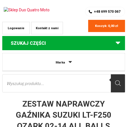
SKLEP Z CZĘŚCIAMI DO QUADÓW
REJESTRACJA
+48 699 570 067
Koszyk:
0,00
zł
Logowanie
Kontakt z nami
SZUKAJ CZĘŚCI
Strona główna
Części do quadów Suzuki
ZESTAW NAPRAWCZY
Marka
GAŹNIKA SUZUKI LT-F250 OZARK 02-14 ALL BALLS
Wyszukiwarka
produktów
ZESTAW NAPRAWCZY
GAŹNIKA SUZUKI LT-F250
OZARK 02-14 ALL BALLS