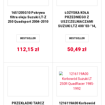
1651205G10 Pokrywa
ŁOŻYSKA KOŁA
filtra oleju Suzuki LT-Z
PRZEDNIEGO Z
250 Quadsport 2004-2010
USZCZELNIACZAMI
SUZUKI LTZ 400 ’03-’14,
LTR 460 ’06-’11, ARCTIC
CAT 400 ’04-’08 ALL
BESTSELLER
BESTSELLER
BALLS
112,15
zł
50,49
zł
PRZEKŁADKI TARCZ
1216119A00 Korbowód