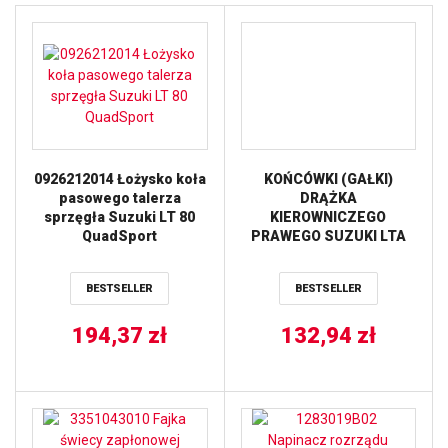
0926212014 Łożysko koła
KOŃCÓWKI (GAŁKI)
pasowego talerza
DRĄŻKA
sprzęgła Suzuki LT 80
KIEROWNICZEGO
QuadSport
PRAWEGO SUZUKI LTA
500F QUAD MASTER
AUTO ’00-’01, LTF 500F
BESTSELLER
BESTSELLER
’98-’02 ALL BALLS
194,37
zł
132,94
zł