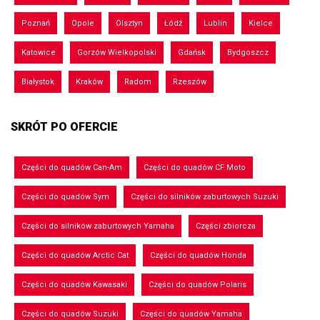
Poznań
Opole
Olsztyn
Łódź
Lublin
Kielce
Katowice
Gorzów Wielkopolski
Gdańsk
Bydgoszcz
Białystok
Kraków
Radom
Rzeszów
SKRÓT PO OFERCIE
Części do quadów Can-Am
Części do quadów CF Moto
Części do quadów Sym
Części do silników zaburtowych Suzuki
Części do silników zaburtowych Yamaha
Części zbiorcza
Części do quadów Arctic Cat
Części do quadów Honda
Części do quadów Kawasaki
Części do quadów Polaris
Części do quadów Suzuki
Części do quadów Yamaha