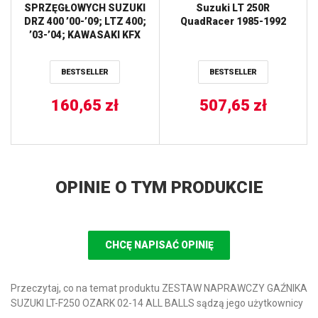
SPRZĘGŁOWYCH SUZUKI
Suzuki LT 250R
DRZ 400 ’00-’09; LTZ 400;
QuadRacer 1985-1992
’03-’04; KAWASAKI KFX
400 ’03-’04 NEWFREN
BESTSELLER
BESTSELLER
160,65
zł
507,65
zł
OPINIE O TYM PRODUKCIE
CHCĘ NAPISAĆ OPINIĘ
Przeczytaj, co na temat produktu ZESTAW NAPRAWCZY GAŹNIKA
SUZUKI LT-F250 OZARK 02-14 ALL BALLS sądzą jego użytkownicy