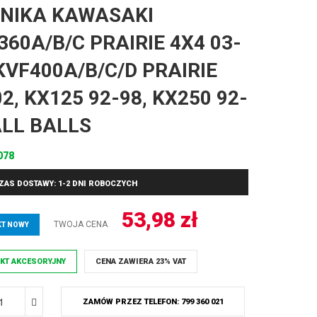
NIKA KAWASAKI
360A/B/C PRAIRIE 4X4 03-
 KVF400A/B/C/D PRAIRIE
2, KX125 92-98, KX250 92-
ALL BALLS
078
ZAS DOSTAWY: 1-2 DNI ROBOCZYCH
53,98
zł
TWOJA CENA
T NOWY
KT AKCESORYJNY
CENA ZAWIERA 23% VAT
ZAMÓW PRZEZ TELEFON: 799 360 021