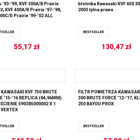
 ’93-’99, KVF 300A/B Prairie
błotnika Kawasaki KVF 650 2
02, KVF 400A/B Prairie ’97-’98,
2003 tylna prawa
00C/D Prairie ’99-’02 ALL
S
TSELLER
BESTSELLER
55,17
zł
130,47
zł
 KAWASAKI KVF 750 BRUTE
FILTR POWIETRZA KAWASAKI
E ’15-’16 REPLICA (84,96MM)
300 BRUTE FORCE ’12-’17, KLF
ŚCIENIE 590385000002 X 1
250 BAYOU PROX
) VERTEX
TSELLER
BESTSELLER