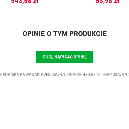
543,58
zł
53,98
zł
OPINIE O TYM PRODUKCIE
CHCĘ NAPISAĆ OPINIĘ
 KRANIKA KAWASAKI KVF360A/B/C PRAIRIE 4X4 03-12, KVF400A/B/C/D