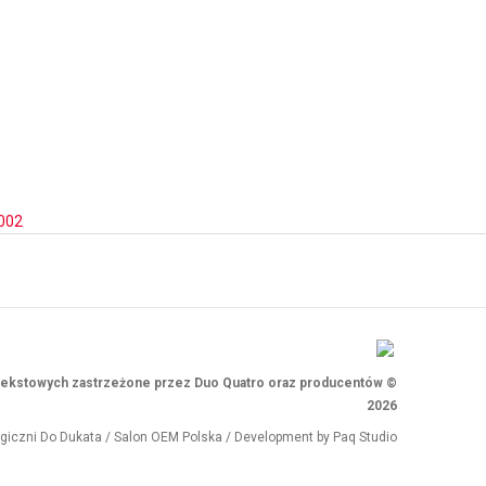
002
i tekstowych zastrzeżone przez Duo Quatro oraz producentów ©
2026
ogiczni
Do Dukata
/
Salon OEM Polska
/ Development by
Paq Studio