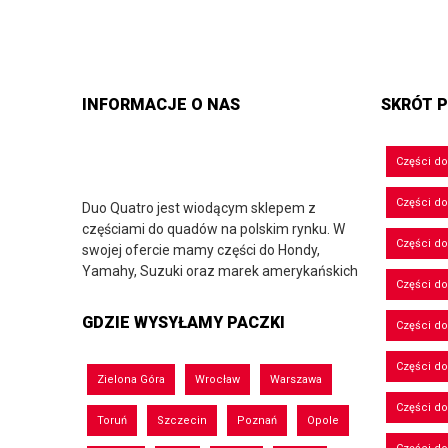
INFORMACJE O NAS
SKRÓT P
Części d
Części d
Duo Quatro jest wiodącym sklepem z
częściami do quadów na polskim rynku. W
Części do
swojej ofercie mamy części do Hondy,
Yamahy, Suzuki oraz marek amerykańskich
Części do
GDZIE WYSYŁAMY PACZKI
Części d
Części d
Zielona Góra
Wrocław
Warszawa
Części do
Toruń
Szczecin
Poznań
Opole