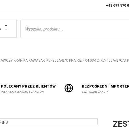
+48 699 570 
Wyszukiwarka
produktów
a
WCZY KRANIKA KAWASAKI KVF360A/B/C PRAIRIE 4X4 03-12, KVF400A/B/C/D PRAI
POLECANY PRZEZ KLIENTÓW
BEZPOŚREDNI IMPORTE
PEŁNA SATYSFAKCJA Z ZAKUPÓW
BEZPIECZNE ZAKUPY
ZES