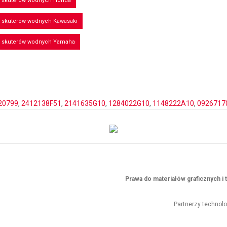
o skuterów wodnych Honda
o skuterów wodnych Kawasaki
o skuterów wodnych Yamaha
20799
,
2412138F51
,
2141635G10
,
1284022G10
,
1148222A10
,
0926717
Prawa do materiałów graficznych 
Partnerzy technol