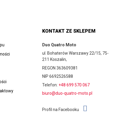
KONTAKT ZE SKLEPEM
epu
Duo Quatro Moto
ul. Bohaterów Warszawy 22/15, 75-
tności
211 Koszalin,
REGON 363609381
NIP 6692526588
ości
Telefon:
+48 699 570 067
taktowy
biuro@duo-quatro-moto.pl
Profil na Facebooku