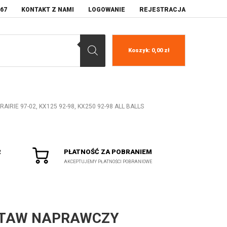
067
KONTAKT Z NAMI
LOGOWANIE
REJESTRACJA
Koszyk:
0,00
zł
RIE 97-02, KX125 92-98, KX250 92-98 ALL BALLS
R
PŁATNOŚĆ ZA POBRANIEM
AKCEPTUJEMY PŁATNOŚCI POBRANIOWE
TAW NAPRAWCZY