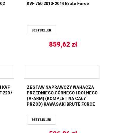
002
KVF 750 2010-2014 Brute Force
BESTSELLER
859,62
zł
 KVF
ZESTAW NAPRAWCZY WAHACZA
 220 /
PRZEDNIEGO GÓRNEGO I DOLNEGO
(A-ARM) (KOMPLET NA CAŁY
PRZÓD) KAWASAKI BRUTE FORCE
KVF 650 ’06-’13, KVF 750 ’05-’11 ALL
BALLS
BESTSELLER