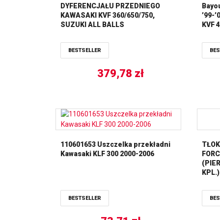
DYFERENCJAŁU PRZEDNIEGO
Bayou
KAWASAKI KVF 360/650/750,
’99-’
SUZUKI ALL BALLS
KVF 4
BALL
BESTSELLER
BES
379,78
zł
110601653 Uszczelka przekładni
TŁOK
Kawasaki KLF 300 2000-2006
FORC
(PIER
KPL.
BESTSELLER
BES