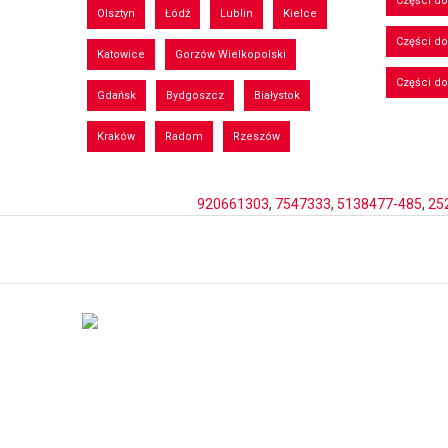
Części d
Olsztyn
Łódź
Lublin
Kielce
Części d
Katowice
Gorzów Wielkopolski
Części d
Gdańsk
Bydgoszcz
Białystok
Kraków
Radom
Rzeszów
920661303
,
7547333
,
5138477-485
,
25