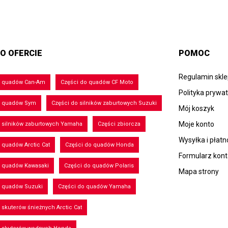
O OFERCIE
POMOC
Regulamin skl
o quadów Can-Am
Części do quadów CF Moto
Polityka prywa
o quadów Sym
Części do silników zaburtowych Suzuki
Mój koszyk
Moje konto
 silników zaburtowych Yamaha
Części zbiorcza
Wysyłka i płatn
 quadów Arctic Cat
Części do quadów Honda
Formularz kon
o quadów Kawasaki
Części do quadów Polaris
Mapa strony
o quadów Suzuki
Części do quadów Yamaha
 skuterów śnieżnych Arctic Cat