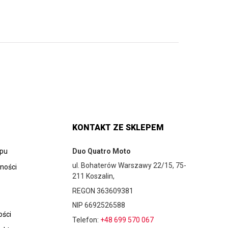
KONTAKT ZE SKLEPEM
epu
Duo Quatro Moto
ul. Bohaterów Warszawy 22/15, 75-
tności
211 Koszalin,
REGON 363609381
NIP 6692526588
ości
Telefon:
+48 699 570 067