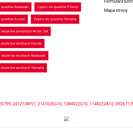
Formularz kon
o quadów Kawasaki
Części do quadów Polaris
Mapa strony
o quadów Suzuki
Części do quadów Yamaha
 skuterów śnieżnych Arctic Cat
o skuterów wodnych Honda
o skuterów wodnych Kawasaki
o skuterów wodnych Yamaha
20799
,
2412138F51
,
2141635G10
,
1284022G10
,
1148222A10
,
0926717