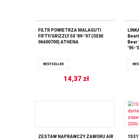
FILTR POWIETRZA MALAGUTI
LINK
FIFTY/GRIZZLY 50 ’89-’07 (OEM:
Beart
06600700) ATHENA
Bear 
’95-’
ALL 
BESTSELLER
BES
14,37
zł
ZESTAW NAPRAWCZY ZAWORU AIR
1S31