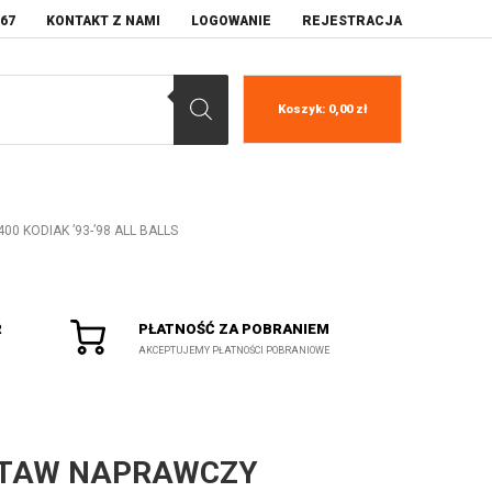
067
KONTAKT Z NAMI
LOGOWANIE
REJESTRACJA
Koszyk:
0,00
zł
 KODIAK ’93-’98 ALL BALLS
R
PŁATNOŚĆ ZA POBRANIEM
AKCEPTUJEMY PŁATNOŚCI POBRANIOWE
TAW NAPRAWCZY