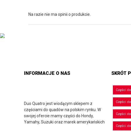
Na razie nie ma opinii o produkcie.
INFORMACJE O NAS
SKRÓT P
Części d
Części d
Duo Quatro jest wiodącym sklepem z
częściami do quadów na polskim rynku. W
Części do
swojej ofercie mamy części do Hondy,
Yamahy, Suzuki oraz marek amerykańskich
Części do