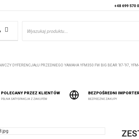
+48 699 570 
Wyszukiwarka
produktów
a
CZY DYFERENCJAŁU PRZEDNIEGO YAMAHA YFM350 FW BIG BEAR ’87-’97, YFM400
POLECANY PRZEZ KLIENTÓW
BEZPOŚREDNI IMPORTE
PEŁNA SATYSFAKCJA Z ZAKUPÓW
BEZPIECZNE ZAKUPY
ZES