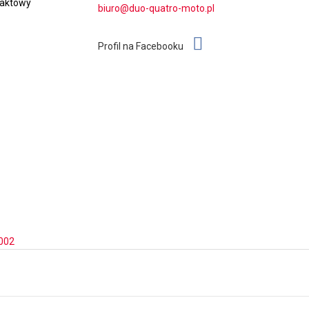
taktowy
biuro@duo-quatro-moto.pl
Profil na Facebooku
002