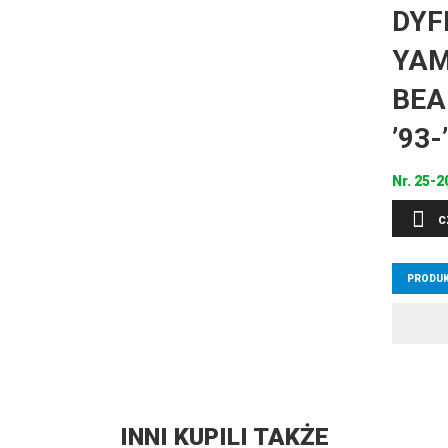
DYF
YAM
BEA
’93
Nr.
25-2
C
PRODUK
INNI KUPILI TAKŻE