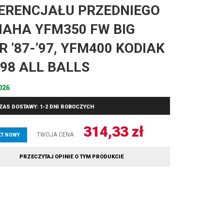
ERENCJAŁU PRZEDNIEGO
AHA YFM350 FW BIG
R ’87-’97, YFM400 KODIAK
-’98 ALL BALLS
026
ZAS DOSTAWY: 1-2 DNI ROBOCZYCH
314,33
zł
TWOJA CENA
T NOWY
PRZECZYTAJ OPINIE O TYM PRODUKCIE