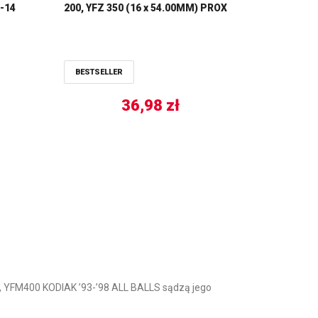
-14
200, YFZ 350 (16 x 54.00MM) PROX
BESTSELLER
36,98
zł
YFM400 KODIAK ’93-’98 ALL BALLS sądzą jego