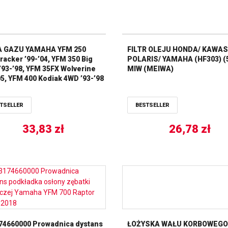
A GAZU YAMAHA YFM 250
FILTR OLEJU HONDA/ KAWAS
racker ’99-’04, YFM 350 Big
POLARIS/ YAMAHA (HF303) (
’93-’98, YFM 35FX Wolverine
MIW (MEIWA)
05, YFM 400 Kodiak 4WD ’93-’98
BALLS
TSELLER
BESTSELLER
33,83
zł
26,78
zł
74660000 Prowadnica dystans
ŁOŻYSKA WAŁU KORBOWEGO