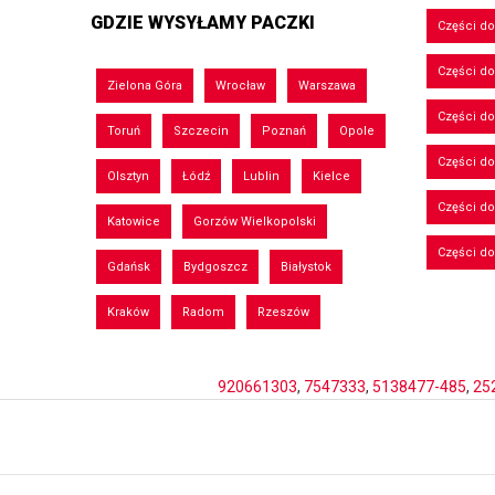
GDZIE WYSYŁAMY PACZKI
Części d
Części d
Zielona Góra
Wrocław
Warszawa
Części do
Toruń
Szczecin
Poznań
Opole
Części d
Olsztyn
Łódź
Lublin
Kielce
Części d
Katowice
Gorzów Wielkopolski
Części d
Gdańsk
Bydgoszcz
Białystok
Kraków
Radom
Rzeszów
920661303
,
7547333
,
5138477-485
,
25