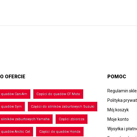
O OFERCIE
POMOC
Regulamin skl
o quadów Can-Am
Części do quadów CF Moto
Polityka prywa
o quadów Sym
Części do silników zaburtowych Suzuki
Mój koszyk
Moje konto
 silników zaburtowych Yamaha
Części zbiorcza
Wysyłka i płatn
 quadów Arctic Cat
Części do quadów Honda