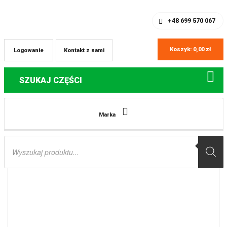
SKLEP Z CZĘŚCIAMI DO QUADÓW
REJESTRACJA
+48 699 570 067
Koszyk:
0,00
zł
Logowanie
Kontakt z nami
SZUKAJ CZĘŚCI
Strona główna
Części do quadów Polaris
ZESTAW NAPRAWCZY
Marka
DRĄŻKA KIEROWNICZEGO LEWEGO POLARIS RZR ’17-’20 ALL BALLS
Wyszukiwarka
produktów