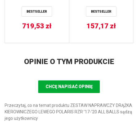
RANGER 400 10-14,
POLARIS SPORTSMAN
SPORTSMAN 400 08-14
800 EFI 6X6 ’09-’13 ALL
BESTSELLER
BESTSELLER
HOT RODS
BALLS
719,53
zł
157,17
zł
OPINIE O TYM PRODUKCIE
CHCĘ NAPISAĆ OPINIĘ
Przeczytaj, co na temat produktu ZESTAW NAPRAWCZY DRĄŻKA
KIEROWNICZEGO LEWEGO POLARIS RZR ’17-’20 ALL BALLS sądzą
jego użytkownicy