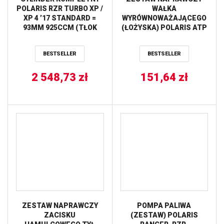
POLARIS RZR TURBO XP /
WAŁKA
XP 4 ’17 STANDARD =
WYRÓWNOWAŻAJĄCEGO
93MM 925CCM (TŁOK
(ŁOŻYSKA) POLARIS ATP
VERTEX 24426 + TOP-
500, HAWKEYE 400 HO
END + CYLINDER) (9.1:1)
2X4, SCRAMBLER 500,
BESTSELLER
BESTSELLER
CYLINDER WORKS
SPORTSMAN
400/450/500 4X4, RANGER
2 548,73
zł
400/500, WORKER 500
151,64
zł
HOT RODS
ZESTAW NAPRAWCZY
POMPA PALIWA
ZACISKU
(ZESTAW) POLARIS