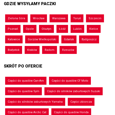
GDZIE WYSYŁAMY PACZKI
Zielona Góra
Wrocław
Warszawa
Toruń
Szczecin
Poznań
Opole
Olsztyn
Łódź
Lublin
Kielce
Katowice
Gorzów Wielkopolski
Gdańsk
Bydgoszcz
Białystok
Kraków
Radom
Rzeszów
SKRÓT PO OFERCIE
Części do quadów Can-Am
Części do quadów CF Moto
Części do quadów Sym
Części do silników zaburtowych Suzuki
Części do silników zaburtowych Yamaha
Części zbiorcza
Części do quadów Arctic Cat
Części do quadów Honda