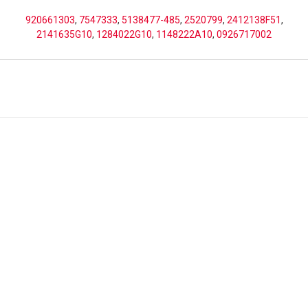
920661303
,
7547333
,
5138477-485
,
2520799
,
2412138F51
,
2141635G10
,
1284022G10
,
1148222A10
,
0926717002