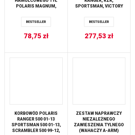
HAMULCOWEGO TYŁ
RANGER, RZR,
POLARIS MAGNUM,
SPORTSMAN, VICTORY
SCRAMBLER, TRAIL
VISION ALL BALLS
BLAZER, TRAIL BOSS,
BESTSELLER
BESTSELLER
XPLORER ALL BALLS
78,75
zł
277,53
zł
KORBOWÓD POLARIS
ZESTAW NAPRAWCZY
RANGER 500 01-13
NIEZALEŻNEGO
SPORTSMAN 500 01-13,
ZAWIESZENIA TYLNEGO
SCRAMBLER 500 99-12,
(WAHACZY A-ARM)