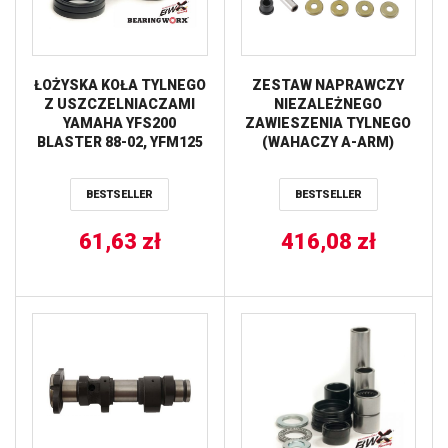
ŁOŻYSKA KOŁA TYLNEGO
ZESTAW NAPRAWCZY
Z USZCZELNIACZAMI
NIEZALEŻNEGO
YAMAHA YFS200
ZAWIESZENIA TYLNEGO
BLASTER 88-02, YFM125
(WAHACZY A-ARM)
GRIZZLY 04-12 WORX
YAMAHA VIKING 700 ’18,
WOLVERINE 700 ’18 ALL
BESTSELLER
BESTSELLER
BALLS
61,63
zł
416,08
zł