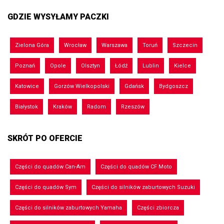
GDZIE WYSYŁAMY PACZKI
Zielona Góra
Wrocław
Warszawa
Toruń
Szczecin
Poznań
Opole
Olsztyn
Łódź
Lublin
Kielce
Katowice
Gorzów Wielkopolski
Gdańsk
Bydgoszcz
Białystok
Kraków
Radom
Rzeszów
SKRÓT PO OFERCIE
Części do quadów Can-Am
Części do quadów CF Moto
Części do quadów Sym
Części do silników zaburtowych Suzuki
Części do silników zaburtowych Yamaha
Części zbiorcza