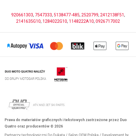
920661303
,
7547333
,
5138477-485
,
2520799
,
2412138F51
,
2141635G10
,
1284022G10
,
1148222A10
,
0926717002
Prawa do materiałów graficznych i tekstowych zastrzeżone przez Duo
Quatro oraz producentów © 2026
Partnerzy technologiczni
Do Dukata
/
Salon OEM Polska
/ Development by