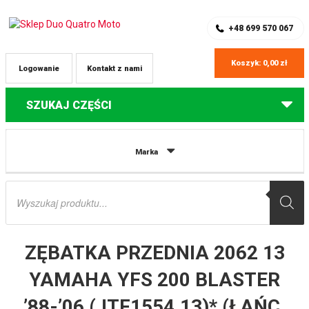
SKLEP Z CZĘŚCIAMI DO QUADÓW
REJESTRACJA
+48 699 570 067
Koszyk:
0,00
zł
Logowanie
Kontakt z nami
SZUKAJ CZĘŚCI
Strona główna
Części do quadów Yamaha
ZĘBATKA PRZEDNIA 2062
Marka
13 YAMAHA YFS 200 BLASTER ’88-’06 (JTF1554.13)* (ŁAŃC. 520) JT
Wyszukiwarka
produktów
ZĘBATKA PRZEDNIA 2062 13
YAMAHA YFS 200 BLASTER
’88-’06 (JTF1554.13)* (ŁAŃC.