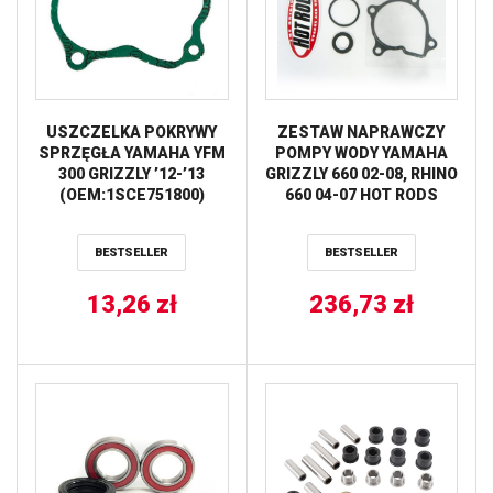
USZCZELKA POKRYWY
ZESTAW NAPRAWCZY
SPRZĘGŁA YAMAHA YFM
POMPY WODY YAMAHA
300 GRIZZLY ’12-’13
GRIZZLY 660 02-08, RHINO
(OEM:1SCE751800)
660 04-07 HOT RODS
ATHENA
BESTSELLER
BESTSELLER
13,26
zł
236,73
zł