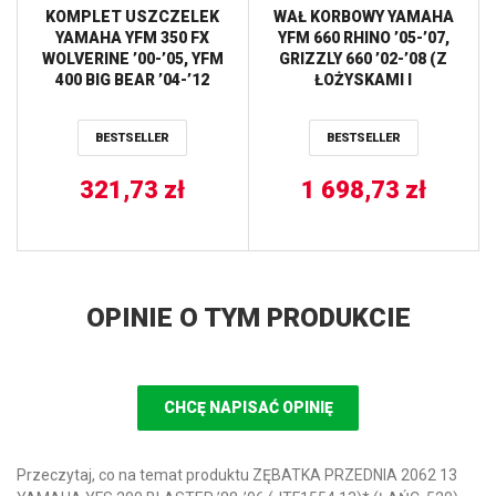
KOMPLET USZCZELEK
WAŁ KORBOWY YAMAHA
YAMAHA YFM 350 FX
YFM 660 RHINO ’05-’07,
WOLVERINE ’00-’05, YFM
GRIZZLY 660 ’02-’08 (Z
400 BIG BEAR ’04-’12
ŁOŻYSKAMI I
ATHENA
USZCZELNIACZAMI NA
WAŁ ORAZ KOMPLETEM
BESTSELLER
BESTSELLER
USZCZELEK NA DÓŁ
SILNIKA) WISECO
321,73
zł
1 698,73
zł
OPINIE O TYM PRODUKCIE
CHCĘ NAPISAĆ OPINIĘ
Przeczytaj, co na temat produktu ZĘBATKA PRZEDNIA 2062 13