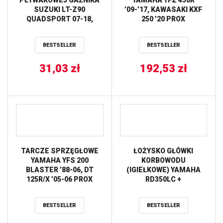
SUZUKI LT-Z90
’09-’17, KAWASAKI KXF
QUADSPORT 07-18,
250 ’20 PROX
YAMAHA TTR110 08-19,
TTR90 00-08 ALL BALLS
BESTSELLER
BESTSELLER
31,03
zł
192,53
zł
TARCZE SPRZĘGŁOWE
ŁOŻYSKO GŁÓWKI
YAMAHA YFS 200
KORBOWODU
BLASTER ’88-06, DT
(IGIEŁKOWE) YAMAHA
125R/X ’05-06 PROX
RD350LC +
BANSHEE/BLASTER
PROX
BESTSELLER
BESTSELLER