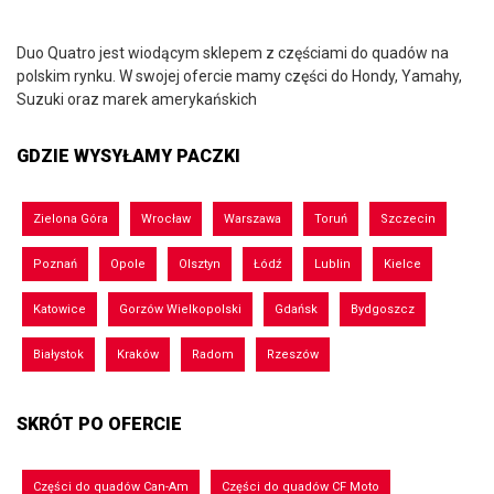
Duo Quatro jest wiodącym sklepem z częściami do quadów na
polskim rynku. W swojej ofercie mamy części do Hondy, Yamahy,
Suzuki oraz marek amerykańskich
GDZIE WYSYŁAMY PACZKI
Zielona Góra
Wrocław
Warszawa
Toruń
Szczecin
Poznań
Opole
Olsztyn
Łódź
Lublin
Kielce
Katowice
Gorzów Wielkopolski
Gdańsk
Bydgoszcz
Białystok
Kraków
Radom
Rzeszów
SKRÓT PO OFERCIE
Części do quadów Can-Am
Części do quadów CF Moto