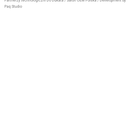
Partnerzy technologiczni
Do Dukata
/
Salon OEM Polska
/ Development by
Paq Studio