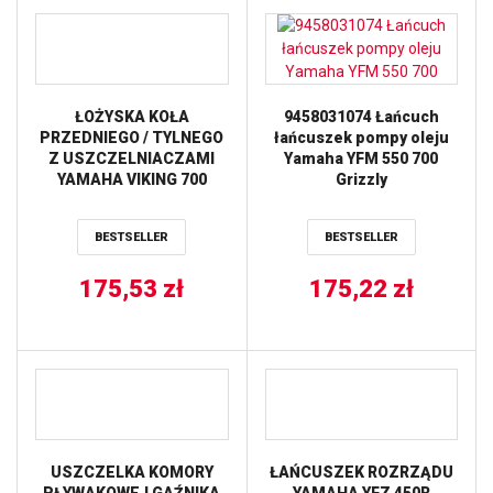
ŁOŻYSKA KOŁA
9458031074 Łańcuch
PRZEDNIEGO / TYLNEGO
łańcuszek pompy oleju
Z USZCZELNIACZAMI
Yamaha YFM 550 700
YAMAHA VIKING 700
Grizzly
’14-’15, VIKING 700 VI (15)
ALL BALLS
BESTSELLER
BESTSELLER
175,53
zł
175,22
zł
USZCZELKA KOMORY
ŁAŃCUSZEK ROZRZĄDU
PŁYWAKOWEJ GAŹNIKA
YAMAHA YFZ 450R