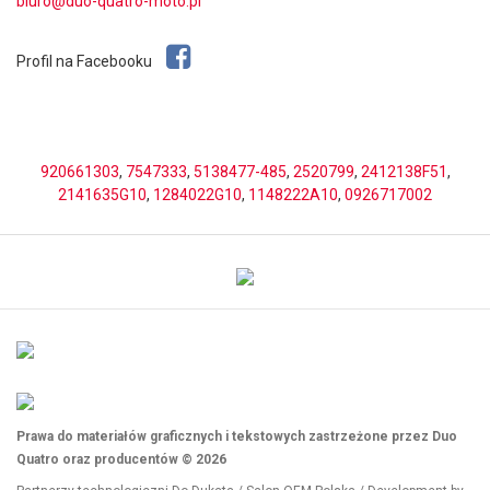
biuro@duo-quatro-moto.pl
Profil na Facebooku
920661303
,
7547333
,
5138477-485
,
2520799
,
2412138F51
,
2141635G10
,
1284022G10
,
1148222A10
,
0926717002
Prawa do materiałów graficznych i tekstowych zastrzeżone przez Duo
Quatro oraz producentów © 2026