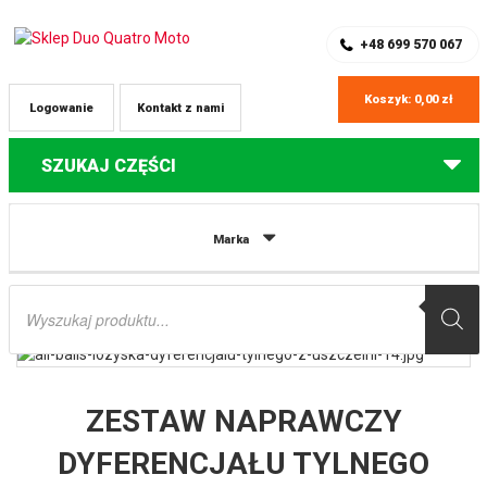
SKLEP Z CZĘŚCIAMI DO QUADÓW
REJESTRACJA
+48 699 570 067
Koszyk:
0,00
zł
Logowanie
Kontakt z nami
SZUKAJ CZĘŚCI
Strona główna
Części do quadów Yamaha
ZESTAW NAPRAWCZY
Marka
DYFERENCJAŁU TYLNEGO YAMAHA YFM YFM 600/660 GRIZZLY ’02-’08 ALL
BALLS
Wyszukiwarka
produktów
ZESTAW NAPRAWCZY
DYFERENCJAŁU TYLNEGO