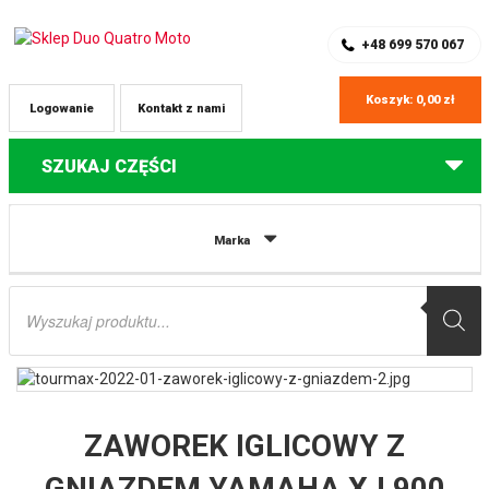
SKLEP Z CZĘŚCIAMI DO QUADÓW
REJESTRACJA
+48 699 570 067
Koszyk:
0,00
zł
Logowanie
Kontakt z nami
SZUKAJ CZĘŚCI
Strona główna
Części do quadów Suzuki
ZAWOREK IGLICOWY Z
Marka
GNIAZDEM YAMAHA XJ 900 ’85-94, FJ 1100/1200 ’84-87, SUZUKI LTA 500 ’00-
01, LTF 500 ’98-02, VX 800 ’90-97 (25G-14107-23,13370-09F00) (MADE IN
Wyszukiwarka
JAPAN) TOURMAX
produktów
ZAWOREK IGLICOWY Z
GNIAZDEM YAMAHA XJ 900