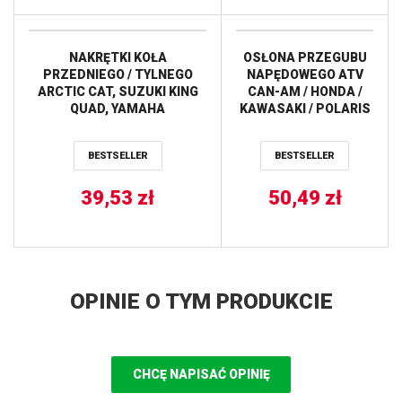
NAKRĘTKI KOŁA
OSŁONA PRZEGUBU
PRZEDNIEGO / TYLNEGO
NAPĘDOWEGO ATV
ARCTIC CAT, SUZUKI KING
CAN-AM / HONDA /
QUAD, YAMAHA
KAWASAKI / POLARIS
KODIAK/GRIZZLY/WOLVERINE
/ YAMAHA ALL BALLS
ALL BALLS
BESTSELLER
BESTSELLER
39,53
zł
50,49
zł
OPINIE O TYM PRODUKCIE
CHCĘ NAPISAĆ OPINIĘ