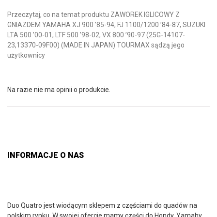
Przeczytaj, co na temat produktu ZAWOREK IGLICOWY Z
GNIAZDEM YAMAHA XJ 900 ’85-94, FJ 1100/1200 ’84-87, SUZUKI
LTA 500 ’00-01, LTF 500 ’98-02, VX 800 ’90-97 (25G-14107-
23,13370-09F00) (MADE IN JAPAN) TOURMAX sądzą jego
użytkownicy
Na razie nie ma opinii o produkcie.
INFORMACJE O NAS
Duo Quatro jest wiodącym sklepem z częściami do quadów na
polskim rynku. W swojej ofercie mamy części do Hondy, Yamahy,