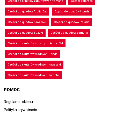
Części do silników zaburtowych Yamaha
Części zbiorcza
Części do quadów Arctic Cat
Części do quadów Honda
Części do quadów Kawasaki
Części do quadów Polaris
Części do quadów Suzuki
Części do quadów Yamaha
Części do skuterów śnieżnych Arctic Cat
Części do skuterów wodnych Honda
Części do skuterów wodnych Kawasaki
Części do skuterów wodnych Yamaha
POMOC
Regulamin sklepu
Polityka prywatności