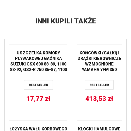
INNI KUPILI TAKŻE
USZCZELKA KOMORY
KOŃCÓWKI (GAŁKI) I
PŁYWAKOWEJ GAŹNIKA
DRĄŻKI KIEROWNICZE
SUZUKI GSX 600 88-89, 1100
WZMOCNIONE
88-92, GSX-R 750 86-87, 1100
YAMAHA YFM 350
86-88, YAMAHA YFM
RAPTOR ’04-’13, YFM
250/350/400, XT/TT 225 (1
350 WARRIOR ’87-’04
BESTSELLER
BESTSELLER
SZT.) (FBG-303/1) TOURMAX
ALL BALLS
17,77
zł
413,53
zł
ŁOŻYSKA WAŁU KORBOWEGO
KLOCKI HAMULCOWE