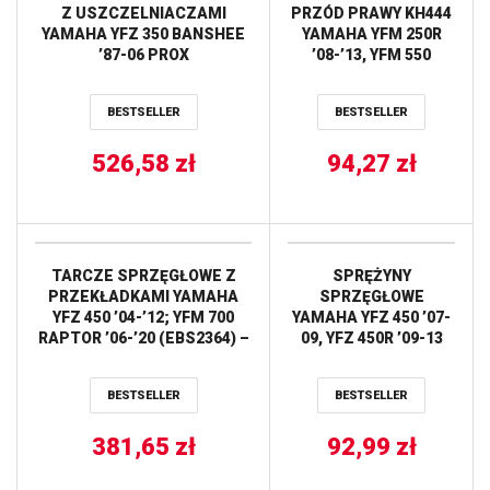
Z USZCZELNIACZAMI
PRZÓD PRAWY KH444
YAMAHA YFZ 350 BANSHEE
YAMAHA YFM 250R
’87-06 PROX
’08-’13, YFM 550
GRIZZLY ’11-’14, YFM
700 GRIZZLY ’07-’18
BESTSELLER
BESTSELLER
NEWFREN
526,58
zł
94,27
zł
TARCZE SPRZĘGŁOWE Z
SPRĘŻYNY
PRZEKŁADKAMI YAMAHA
SPRZĘGŁOWE
YFZ 450 ’04-’12; YFM 700
YAMAHA YFZ 450 ’07-
RAPTOR ’06-’20 (EBS2364) –
09, YFZ 450R ’09-13
ZASTĘPUJĄ F.1892AC
(EBS058) PROX
NEWFREN
BESTSELLER
BESTSELLER
381,65
zł
92,99
zł