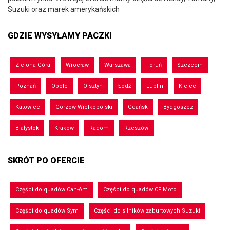
Suzuki oraz marek amerykańskich
GDZIE WYSYŁAMY PACZKI
Zielona Góra
Wrocław
Warszawa
Toruń
Szczecin
Poznań
Opole
Olsztyn
Łódź
Lublin
Kielce
Katowice
Gorzów Wielkopolski
Gdańsk
Bydgoszcz
Białystok
Kraków
Radom
Rzeszów
SKRÓT PO OFERCIE
Części do quadów Can-Am
Części do quadów CF Moto
Części do quadów Sym
Części do silników zaburtowych Suzuki