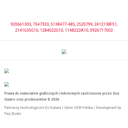
920661303
,
7547333
,
5138477-485
,
2520799
,
2412138F51
,
2141635G10
,
1284022G10
,
1148222A10
,
0926717002
Prawa do materiałów graficznych i tekstowych zastrzeżone przez Duo
Quatro oraz producentów © 2026
Partnerzy technologiczni
Do Dukata
/
Salon OEM Polska
/ Development by
Paq Studio