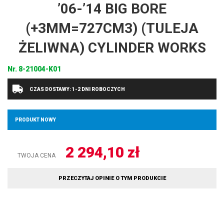
’06-’14 BIG BORE
(+3MM=727CM3) (TULEJA
ŻELIWNA) CYLINDER WORKS
Nr.
8-21004-K01
CZAS DOSTAWY: 1-2 DNI ROBOCZYCH
PRODUKT NOWY
2 294,10
zł
TWOJA CENA
PRZECZYTAJ OPINIE O TYM PRODUKCIE