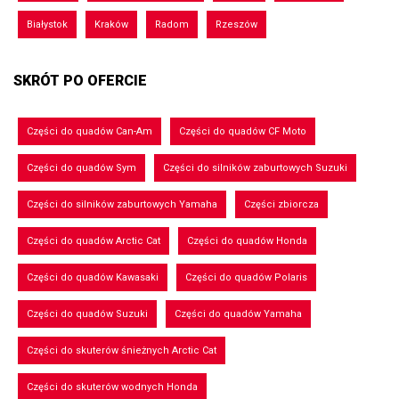
Białystok
Kraków
Radom
Rzeszów
SKRÓT PO OFERCIE
Części do quadów Can-Am
Części do quadów CF Moto
Części do quadów Sym
Części do silników zaburtowych Suzuki
Części do silników zaburtowych Yamaha
Części zbiorcza
Części do quadów Arctic Cat
Części do quadów Honda
Części do quadów Kawasaki
Części do quadów Polaris
Części do quadów Suzuki
Części do quadów Yamaha
Części do skuterów śnieżnych Arctic Cat
Części do skuterów wodnych Honda