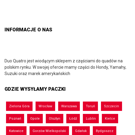
INFORMACJE O NAS
Duo Quatro jest wiodącym sklepem z częściami do quadów na
polskim rynku. W swojej ofercie mamy części do Hondy, Yamahy,
Suzuki oraz marek amerykańskich
GDZIE WYSYŁAMY PACZKI
Zielona Góra
Wrocław
Warszawa
Toruń
Szczecin
Poznań
Opole
Olsztyn
Łódź
Lublin
Kielce
Katowice
Gorzów Wielkopolski
Gdańsk
Bydgoszcz