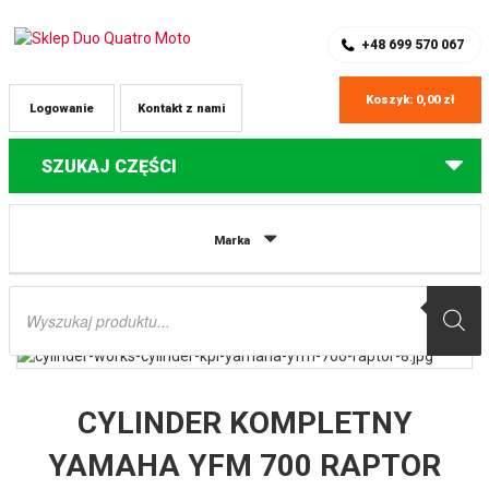
SKLEP Z CZĘŚCIAMI DO QUADÓW
REJESTRACJA
+48 699 570 067
Koszyk:
0,00
zł
Logowanie
Kontakt z nami
SZUKAJ CZĘŚCI
Strona główna
Części do quadów Yamaha
CYLINDER KOMPLETNY
Marka
YAMAHA YFM 700 RAPTOR ’06-’14 BIG BORE (+3MM=727CM3) (TULEJA
ŻELIWNA) CYLINDER WORKS
Wyszukiwarka
produktów
CYLINDER KOMPLETNY
YAMAHA YFM 700 RAPTOR