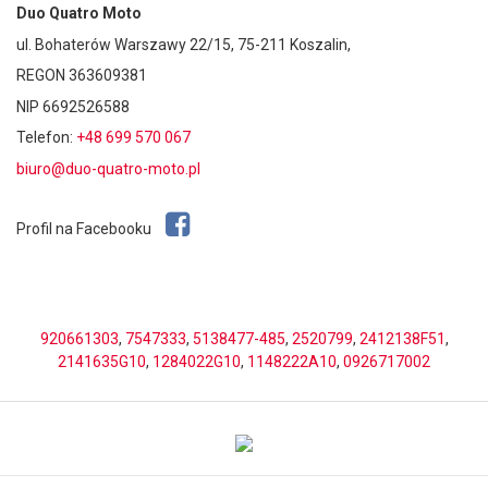
Duo Quatro Moto
ul. Bohaterów Warszawy 22/15, 75-211 Koszalin,
REGON 363609381
NIP 6692526588
Telefon:
+48 699 570 067
biuro@duo-quatro-moto.pl
Profil na Facebooku
920661303
,
7547333
,
5138477-485
,
2520799
,
2412138F51
,
2141635G10
,
1284022G10
,
1148222A10
,
0926717002