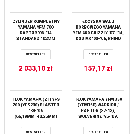
CYLINDER KOMPLETNY
ŁOŻYSKA WAŁU
YAMAHA YFM 700
KORBOWEGO YAMAHA
RAPTOR ’06-’14
YFM 450 GRIZZLY ’07-’14,
STANDARD 102MM
KODIAK ’03-’06, RHINO
(NICASIL) CYLINDER
’06-’09, WOLVERINE
WORKS
’06-’10 HOT RODS
BESTSELLER
BESTSELLER
2 033,10
zł
157,17
zł
TŁOK YAMAHA (2T) YFS
TŁOK YAMAHA YFM 350
200 (YFS200) BLASTER
(YFM350) WARRIOR /
’88-’06
RAPTOR (87-13),
(66,19MM=+0,25MM)
WOLVERINE ’95-’09,
WOSSNER
GRIZZLY/BRUIN (83MM)
(OEM:5UH-11631-00-C0)
BESTSELLER
BESTSELLER
PROX