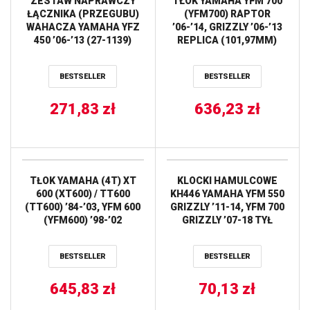
ZESTAW NAPRAWCZY
TŁOK YAMAHA YFM 700
ŁĄCZNIKA (PRZEGUBU)
(YFM700) RAPTOR
WAHACZA YAMAHA YFZ
’06-’14, GRIZZLY ’06-’13
450 ’06-’13 (27-1139)
REPLICA (101,97MM)
PROX
(9,2:1) (PIERŚCIENIE
590310200002 X 1 KPL.)
BESTSELLER
BESTSELLER
VERTEX
271,83
zł
636,23
zł
TŁOK YAMAHA (4T) XT
KLOCKI HAMULCOWE
600 (XT600) / TT600
KH446 YAMAHA YFM 550
(TT600) ’84-’03, YFM 600
GRIZZLY ’11-14, YFM 700
(YFM600) ’98-’02
GRIZZLY ’07-18 TYŁ
(+0,50MM = 95,43)
PRAWY PROX
WOSSNER
BESTSELLER
BESTSELLER
645,83
zł
70,13
zł