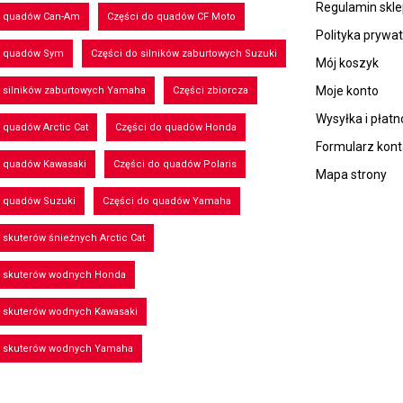
Regulamin skl
o quadów Can-Am
Części do quadów CF Moto
Polityka prywa
o quadów Sym
Części do silników zaburtowych Suzuki
Mój koszyk
Moje konto
 silników zaburtowych Yamaha
Części zbiorcza
Wysyłka i płatn
 quadów Arctic Cat
Części do quadów Honda
Formularz kon
o quadów Kawasaki
Części do quadów Polaris
Mapa strony
o quadów Suzuki
Części do quadów Yamaha
 skuterów śnieżnych Arctic Cat
o skuterów wodnych Honda
o skuterów wodnych Kawasaki
o skuterów wodnych Yamaha