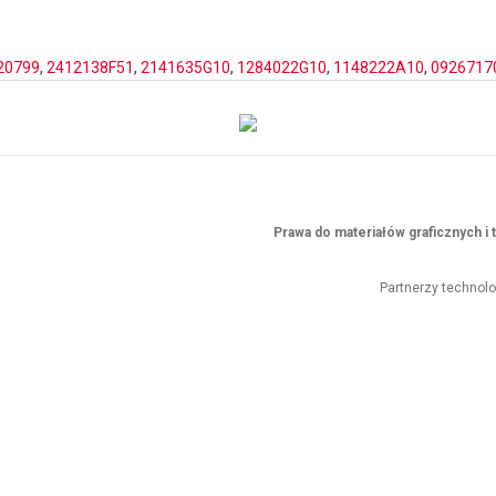
20799
,
2412138F51
,
2141635G10
,
1284022G10
,
1148222A10
,
0926717
Prawa do materiałów graficznych 
Partnerzy technol