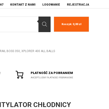
067
KONTAKT Z NAMI
LOGOWANIE
REJESTRACJA
Koszyk:
0,00
zł
AIL BOSS 350, XPLORER 400 ALL BALLS
R
PŁATNOŚĆ ZA POBRANIEM
AKCEPTUJEMY PŁATNOŚCI POBRANIOWE
TYLATOR CHŁODNICY