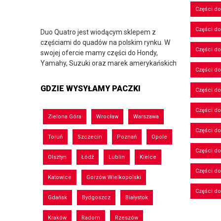
Części d
Części d
Duo Quatro jest wiodącym sklepem z
częściami do quadów na polskim rynku. W
Części do
swojej ofercie mamy części do Hondy,
Yamahy, Suzuki oraz marek amerykańskich
Części do
GDZIE WYSYŁAMY PACZKI
Części d
Części d
Zielona Góra
Wrocław
Warszawa
Części do
Toruń
Szczecin
Poznań
Opole
Części d
Olsztyn
Łódź
Lublin
Kielce
Części d
Katowice
Gorzów Wielkopolski
Części d
Gdańsk
Bydgoszcz
Białystok
Kraków
Radom
Rzeszów