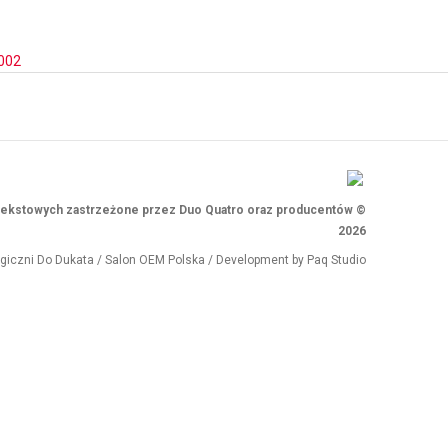
002
i tekstowych zastrzeżone przez Duo Quatro oraz producentów ©
2026
ogiczni
Do Dukata
/
Salon OEM Polska
/ Development by
Paq Studio