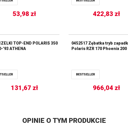
TSELLER
BESTSELLER
53,98
zł
422,83
zł
ZELKI TOP-END POLARIS 350
0452517 Zębatka tryb zapad
90-’93 ATHENA
Polaris RZR 170 Phoenix 200
TSELLER
BESTSELLER
131,67
zł
966,04
zł
OPINIE O TYM PRODUKCIE