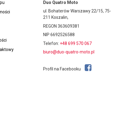
epu
Duo Quatro Moto
ul. Bohaterów Warszawy 22/15, 75-
tności
211 Koszalin,
REGON 363609381
NIP 6692526588
ości
Telefon:
+48 699 570 067
taktowy
biuro@duo-quatro-moto.pl
Profil na Facebooku