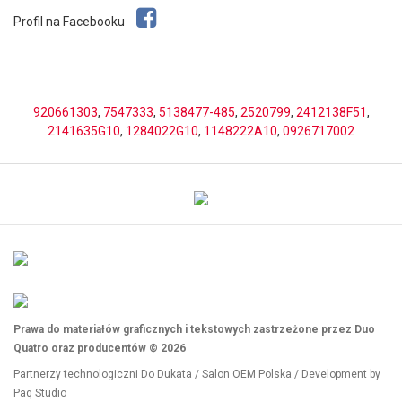
Profil na Facebooku
920661303
,
7547333
,
5138477-485
,
2520799
,
2412138F51
,
2141635G10
,
1284022G10
,
1148222A10
,
0926717002
Prawa do materiałów graficznych i tekstowych zastrzeżone przez Duo
Quatro oraz producentów © 2026
Partnerzy technologiczni
Do Dukata
/
Salon OEM Polska
/ Development by
Paq Studio