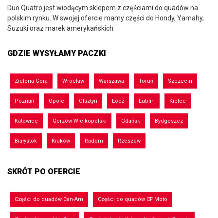
Duo Quatro jest wiodącym sklepem z częściami do quadów na
polskim rynku. W swojej ofercie mamy części do Hondy, Yamahy,
Suzuki oraz marek amerykańskich
GDZIE WYSYŁAMY PACZKI
Zielona Góra
Wrocław
Warszawa
Toruń
Szczecin
Poznań
Opole
Olsztyn
Łódź
Lublin
Kielce
Katowice
Gorzów Wielkopolski
Gdańsk
Bydgoszcz
Białystok
Kraków
Radom
Rzeszów
SKRÓT PO OFERCIE
Części do quadów Can-Am
Części do quadów CF Moto