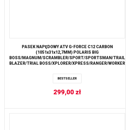
PASEK NAPĘDOWY ATV G-FORCE C12 CARBON
(1051x31x12,7MM) POLARIS BIG
BOSS/MAGNUM/SCRAMBLER/SPORT/SPORTSMAN/TRAIL
BLAZER/TRIAL BOSS/XPLORER/XPRESS/RANGER/WORKER
250/300/325/330/400/425/450/500 ’85-’16 (20C4022) GATES
BESTSELLER
299,00
zł