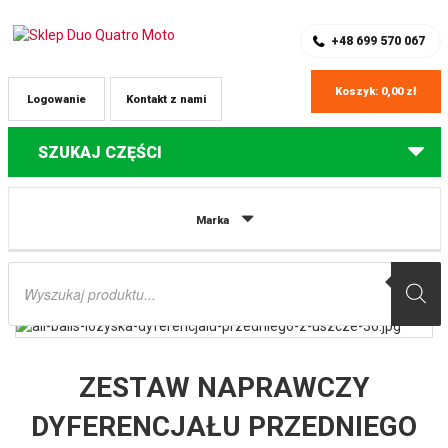
SKLEP Z CZĘŚCIAMI DO QUADÓW
REJESTRACJA
+48 699 570 067
Koszyk:
0,00
zł
Logowanie
Kontakt z nami
SZUKAJ CZĘŚCI
Strona główna
Części do quadów Polaris
ZESTAW NAPRAWCZY
Marka
DYFERENCJAŁU PRZEDNIEGO POLARIS RZR 4 900 ’17, XP 1000 ’17, XP 1000
TURBO ’16, XP 4 1000 ’17 ALL BALLS
Wyszukiwarka
produktów
ZESTAW NAPRAWCZY
DYFERENCJAŁU PRZEDNIEGO