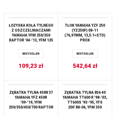
ŁOŻYSKA KOŁA TYLNEGO
TŁOK YAMAHA YZF 250
Z USZCZELNIACZAMI
(YZ250F) 08-11
YAMAHA YFM 250/350
(76,97MM, 13,5:1=STD)
RAPTOR ’04-’13, YFM 125
PROX
RAPTOR ’11-’13 PROX
BESTSELLER
BESTSELLER
109,23
zł
542,64
zł
ZĘBATKA TYLNA 4588 37
ZĘBATKA TYLNA 856 40
YAMAHA YFZ 450R
YAMAHA TT600 R ’98-’03,
’09-’19, YFM
TT600S ’93-’95, YFS
250/350/450/700 RAPTOR
200`88-06, YFM 350
(JTR1857.37)* (ŁAŃC.
WARRIOR (JTR853.40)