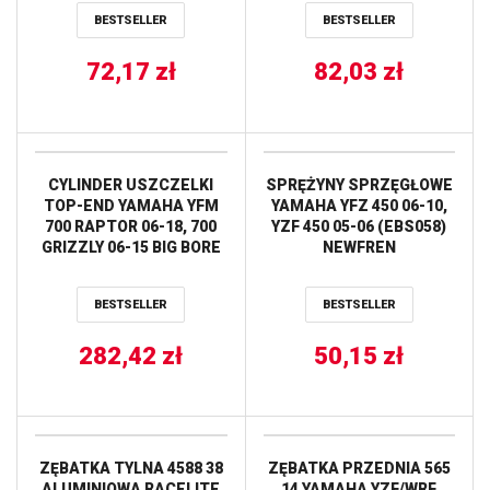
520) – MOŻE ZASTĄPIĆ
(ŁAŃC. 520) JT
BESTSELLER
BESTSELLER
85737JT (JTR857.37) JT
72,17
zł
82,03
zł
CYLINDER USZCZELKI
SPRĘŻYNY SPRZĘGŁOWE
TOP-END YAMAHA YFM
YAMAHA YFZ 450 06-10,
700 RAPTOR 06-18, 700
YZF 450 05-06 (EBS058)
GRIZZLY 06-15 BIG BORE
NEWFREN
(+3MM = 105MM) =
21104-G01 WORKS
BESTSELLER
BESTSELLER
282,42
zł
50,15
zł
ZĘBATKA TYLNA 4588 38
ZĘBATKA PRZEDNIA 565
ALUMINIOWA RACELITE
14 YAMAHA YZF/WRF