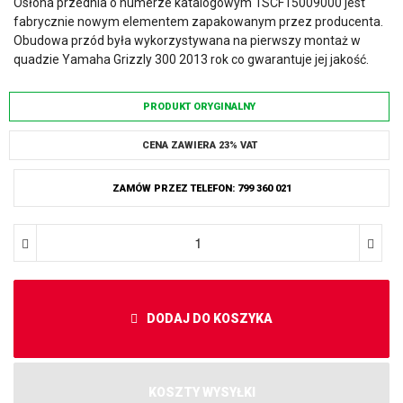
Osłona przednia o numerze katalogowym 1SCF15009000 jest
fabrycznie nowym elementem zapakowanym przez producenta.
Obudowa przód była wykorzystywana na pierwszy montaż w
quadzie Yamaha Grizzly 300 2013 rok co gwarantuje jej jakość.
PRODUKT ORYGINALNY
CENA ZAWIERA 23% VAT
ZAMÓW PRZEZ TELEFON: 799 360 021
DODAJ DO KOSZYKA
KOSZTY WYSYŁKI