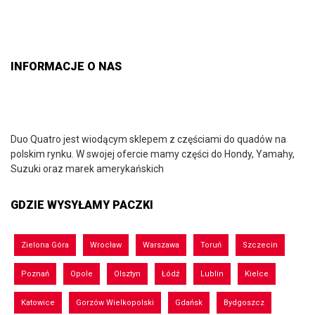
INFORMACJE O NAS
Duo Quatro jest wiodącym sklepem z częściami do quadów na
polskim rynku. W swojej ofercie mamy części do Hondy, Yamahy,
Suzuki oraz marek amerykańskich
GDZIE WYSYŁAMY PACZKI
Zielona Góra
Wrocław
Warszawa
Toruń
Szczecin
Poznań
Opole
Olsztyn
Łódź
Lublin
Kielce
Katowice
Gorzów Wielkopolski
Gdańsk
Bydgoszcz