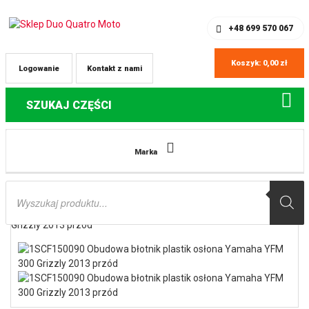
SKLEP Z CZĘŚCIAMI DO QUADÓW
REJESTRACJA
+48 699 570 067
Koszyk:
0,00
zł
Logowanie
Kontakt z nami
SZUKAJ CZĘŚCI
Strona główna
Części do quadów Yamaha
1SCF150090 Obudowa
Marka
błotnik plastik osłona Yamaha YFM 300 Grizzly 2013 przód
Wyszukiwarka
produktów