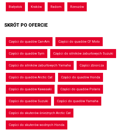
Białystok
Kraków
Radom
Rzeszów
SKRÓT PO OFERCIE
Części do quadów Can-Am
Części do quadów CF Moto
Części do quadów Sym
Części do silników zaburtowych Suzuki
Części do silników zaburtowych Yamaha
Części zbiorcza
Części do quadów Arctic Cat
Części do quadów Honda
Części do quadów Kawasaki
Części do quadów Polaris
Części do quadów Suzuki
Części do quadów Yamaha
Części do skuterów śnieżnych Arctic Cat
Części do skuterów wodnych Honda