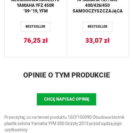
YAMAHA YFZ 450R
400/426/450
’09-’19, YFM
SAMOOCZYSZCZAJĄCA
250/350/450/700 RAPTOR
(JTF565.14SC)* (ŁAŃC.
(458838JTA)
520)YFZ 450 ’04-’13 JT
BESTSELLER
BESTSELLER
(JTR1857.38) (ŁAŃC. 520)
KOLOR CZARNY JT
76,25
zł
33,07
zł
OPINIE O TYM PRODUKCIE
CHCĘ NAPISAĆ OPINIĘ
Przeczytaj, co na temat produktu 1SCF150090 Obudowa błotnik
plastik osłona Yamaha YFM 300 Grizzly 2013 przód sądzą jego
użytkownicy