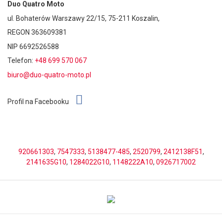
Duo Quatro Moto
ul. Bohaterów Warszawy 22/15, 75-211 Koszalin,
REGON 363609381
NIP 6692526588
Telefon:
+48 699 570 067
biuro@duo-quatro-moto.pl
Profil na Facebooku
920661303
,
7547333
,
5138477-485
,
2520799
,
2412138F51
,
2141635G10
,
1284022G10
,
1148222A10
,
0926717002