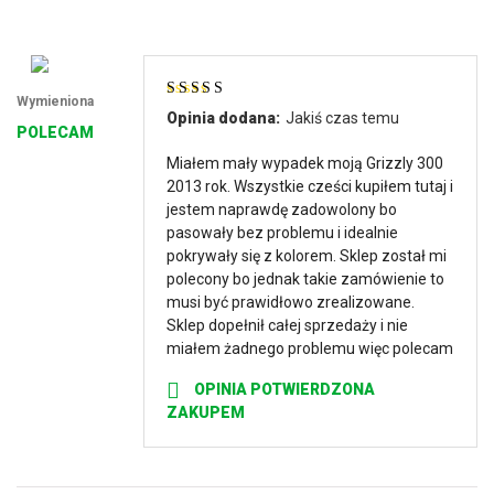
Wymieniona
Oceniono
5
na
Opinia dodana:
Jakiś czas temu
5
POLECAM
Miałem mały wypadek moją Grizzly 300
2013 rok. Wszystkie cześci kupiłem tutaj i
jestem naprawdę zadowolony bo
pasowały bez problemu i idealnie
pokrywały się z kolorem. Sklep został mi
polecony bo jednak takie zamówienie to
musi być prawidłowo zrealizowane.
Sklep dopełnił całej sprzedaży i nie
miałem żadnego problemu więc polecam
OPINIA POTWIERDZONA
ZAKUPEM