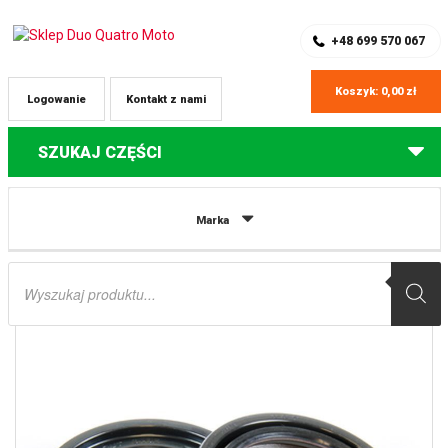
SKLEP Z CZĘŚCIAMI DO QUADÓW
REJESTRACJA
+48 699 570 067
Koszyk:
0,00
zł
Logowanie
Kontakt z nami
SZUKAJ CZĘŚCI
Strona główna
Części do quadów Yamaha
USZCZELNIACZE WAŁU
Marka
KORBOWEGO YAMAHA YFS 200 Blaster ’05-06 PROX
Wyszukiwarka
produktów