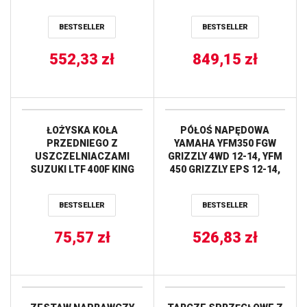
(72,94MM=+2,00MM)
SWORZEN 16MM
BESTSELLER
BESTSELLER
WOSSNER
552,33
zł
849,15
zł
ŁOŻYSKA KOŁA
PÓŁOŚ NAPĘDOWA
PRZEDNIEGO Z
YAMAHA YFM350 FGW
USZCZELNIACZAMI
GRIZZLY 4WD 12-14, YFM
SUZUKI LTF 400F KING
450 GRIZZLY EPS 12-14,
QUAD 08-15, LTF 500F 98-
YFM 450 GRIZZLY IRS 12-
07, LTA 500F 00-07,
14 AB6 STRONG PRZÓD
BESTSELLER
BESTSELLER
YAMAHA RHINO 04-05,
STRONA LEWA PRAWA
YFM 350 GRIZZLY 07-14,
ALL BALLS
YFM 400/450 (25-1108)
75,57
zł
526,83
zł
PROX