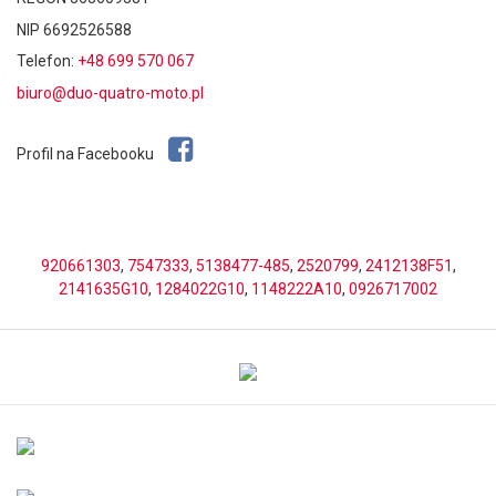
NIP 6692526588
Telefon:
+48 699 570 067
biuro@duo-quatro-moto.pl
Profil na Facebooku
920661303
,
7547333
,
5138477-485
,
2520799
,
2412138F51
,
2141635G10
,
1284022G10
,
1148222A10
,
0926717002