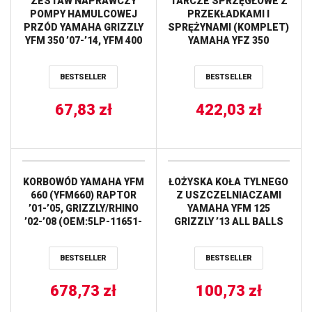
ZESTAW NAPRAWCZY
TARCZE SPRZĘGŁOWE Z
POMPY HAMULCOWEJ
PRZEKŁADKAMI I
PRZÓD YAMAHA GRIZZLY
SPRĘŻYNAMI (KOMPLET)
YFM 350 ’07-’14, YFM 400
YAMAHA YFZ 350
’07-’08, YFM 450 ’07-’14,
BANSHEE ’87-’06 PROX
YFM 600/660 ’02-’08 (18-
BESTSELLER
BESTSELLER
1021) PROX
67,83
zł
422,03
zł
KORBOWÓD YAMAHA YFM
ŁOŻYSKA KOŁA TYLNEGO
660 (YFM660) RAPTOR
Z USZCZELNIACZAMI
’01-’05, GRIZZLY/RHINO
YAMAHA YFM 125
’02-’08 (OEM:5LP-11651-
GRIZZLY ’13 ALL BALLS
00) PROX
BESTSELLER
BESTSELLER
678,73
zł
100,73
zł