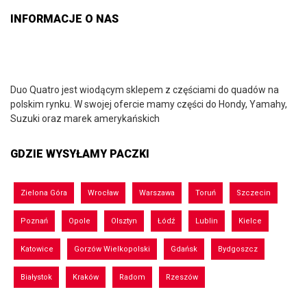
INFORMACJE O NAS
Duo Quatro jest wiodącym sklepem z częściami do quadów na
polskim rynku. W swojej ofercie mamy części do Hondy, Yamahy,
Suzuki oraz marek amerykańskich
GDZIE WYSYŁAMY PACZKI
Zielona Góra
Wrocław
Warszawa
Toruń
Szczecin
Poznań
Opole
Olsztyn
Łódź
Lublin
Kielce
Katowice
Gorzów Wielkopolski
Gdańsk
Bydgoszcz
Białystok
Kraków
Radom
Rzeszów