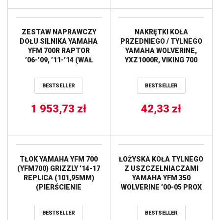
ZESTAW NAPRAWCZY
NAKRĘTKI KOŁA
DOŁU SILNIKA YAMAHA
PRZEDNIEGO / TYLNEGO
YFM 700R RAPTOR
YAMAHA WOLVERINE,
’06-’09, ’11-’14 (WAŁ
YXZ1000R, VIKING 700
KORBOWY, ŁOŻYSKA,
ALL BALLS
USZCZELNIACZE,
BESTSELLER
BESTSELLER
USZCZELKI) HOT RODS
1 953,73
zł
42,33
zł
TŁOK YAMAHA YFM 700
ŁOŻYSKA KOŁA TYLNEGO
(YFM700) GRIZZLY ’14-17
Z USZCZELNIACZAMI
REPLICA (101,95MM)
YAMAHA YFM 350
(PIERŚCIENIE
WOLVERINE ’00-05 PROX
590310200002 X 1 KPL.)
VERTEX
BESTSELLER
BESTSELLER