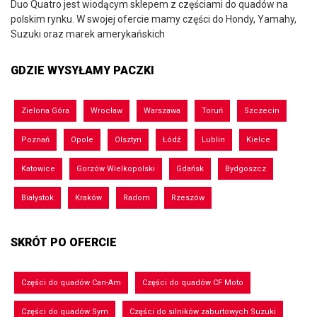
Duo Quatro jest wiodącym sklepem z częściami do quadów na
polskim rynku. W swojej ofercie mamy części do Hondy, Yamahy,
Suzuki oraz marek amerykańskich
GDZIE WYSYŁAMY PACZKI
Zielona Góra
Wrocław
Warszawa
Toruń
Szczecin
Poznań
Opole
Olsztyn
Łódź
Lublin
Kielce
Katowice
Gorzów Wielkopolski
Gdańsk
Bydgoszcz
Białystok
Kraków
Radom
Rzeszów
SKRÓT PO OFERCIE
Części do quadów Can-Am
Części do quadów CF Moto
Części do quadów Sym
Części do silników zaburtowych Suzuki