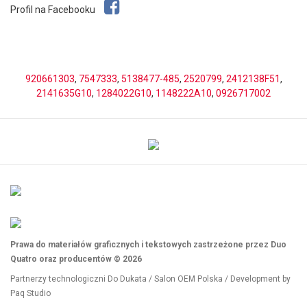
Profil na Facebooku
920661303
,
7547333
,
5138477-485
,
2520799
,
2412138F51
,
2141635G10
,
1284022G10
,
1148222A10
,
0926717002
Prawa do materiałów graficznych i tekstowych zastrzeżone przez Duo
Quatro oraz producentów © 2026
Partnerzy technologiczni
Do Dukata
/
Salon OEM Polska
/ Development by
Paq Studio