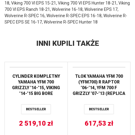
18, Viking 700 VI EPS 15-21, Viking 700 VI EPS Hunter 18-21, Viking
700 VI EPS Ranch 18-21, Wolverine 16-18, Wolverine EPS 17,
Wolverine R-SPEC 16, Wolverine R-SPEC EPS 16-18, Wolverine R-
SPEC EPS SE 16-17, Wolverine R-SPEC Hunter 18
INNI KUPILI TAKŻE
CYLINDER KOMPLETNY
TŁOK YAMAHA YFM 700
YAMAHA YFM 700
(YFM700) R RAPTOR
GRIZZLY ’14-’15, VIKING
’06-’14, YFM 700 F
’14-’15 BIG BORE
GRIZZLY ’07-’13 (REPLICA
(+3MM=727CM3) WORKS
101,95MM) PROX
BESTSELLER
BESTSELLER
2 519,10
zł
617,53
zł