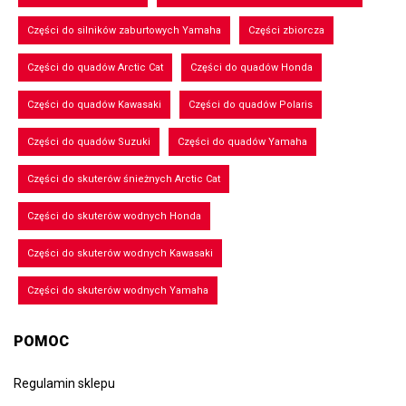
Części do silników zaburtowych Yamaha
Części zbiorcza
Części do quadów Arctic Cat
Części do quadów Honda
Części do quadów Kawasaki
Części do quadów Polaris
Części do quadów Suzuki
Części do quadów Yamaha
Części do skuterów śnieżnych Arctic Cat
Części do skuterów wodnych Honda
Części do skuterów wodnych Kawasaki
Części do skuterów wodnych Yamaha
POMOC
Regulamin sklepu