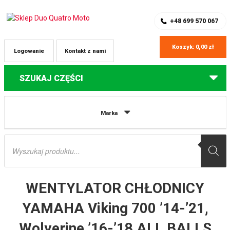
SKLEP Z CZĘŚCIAMI DO QUADÓW
REJESTRACJA
+48 699 570 067
Koszyk:
0,00
zł
Logowanie
Kontakt z nami
SZUKAJ CZĘŚCI
Strona główna
Części do quadów Yamaha
WENTYLATOR CHŁODNICY
Marka
YAMAHA Viking 700 ’14-’21, Wolverine ’16-’18 ALL BALLS
Wyszukiwarka
produktów
WENTYLATOR CHŁODNICY
YAMAHA Viking 700 ’14-’21,
Wolverine ’16-’18 ALL BALLS