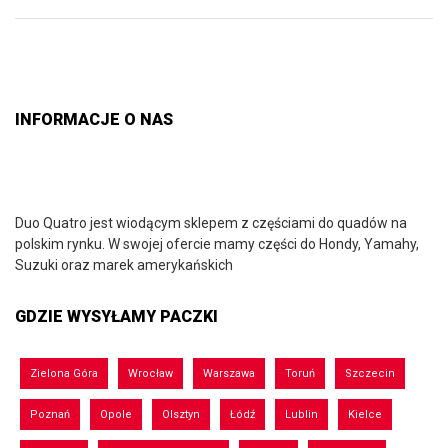
INFORMACJE O NAS
Duo Quatro jest wiodącym sklepem z częściami do quadów na
polskim rynku. W swojej ofercie mamy części do Hondy, Yamahy,
Suzuki oraz marek amerykańskich
GDZIE WYSYŁAMY PACZKI
Zielona Góra
Wrocław
Warszawa
Toruń
Szczecin
Poznań
Opole
Olsztyn
Łódź
Lublin
Kielce