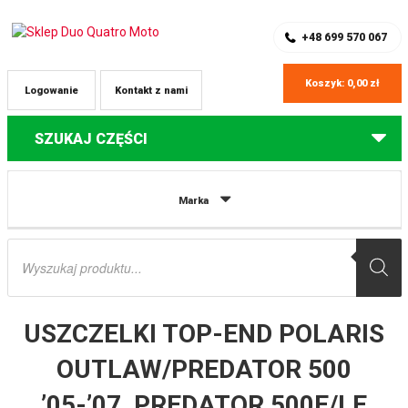
SKLEP Z CZĘŚCIAMI DO QUADÓW
REJESTRACJA
+48 699 570 067
Koszyk:
0,00
zł
Logowanie
Kontakt z nami
SZUKAJ CZĘŚCI
Strona główna
Części do quadów Polaris
USZCZELKI TOP-END
Marka
POLARIS OUTLAW/PREDATOR 500 ’05-’07, PREDATOR 500E/LE ’07-’18 ATHENA
Wyszukiwarka
produktów
USZCZELKI TOP-END POLARIS
OUTLAW/PREDATOR 500
’05-’07, PREDATOR 500E/LE