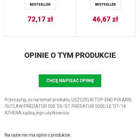
BESTSELLER
BESTSELLER
650 H1/TBX/TRV, 700
EFI/GT/LTD/TBX/TRV/XR/XT,
72,17
ALTERRA
zł
46,67
zł
400/450/500/550/700,
POLARIS HAWKEYE,
SPORTSMAN 300/400 ALL
BALLS
OPINIE O TYM PRODUKCIE
CHCĘ NAPISAĆ OPINIĘ
Przeczytaj, co na temat produktu USZCZELKI TOP-END POLARIS
OUTLAW/PREDATOR 500 ’05-’07, PREDATOR 500E/LE ’07-’18
ATHENA sądzą jego użytkownicy
Na razie nie ma opinii o produkcie.