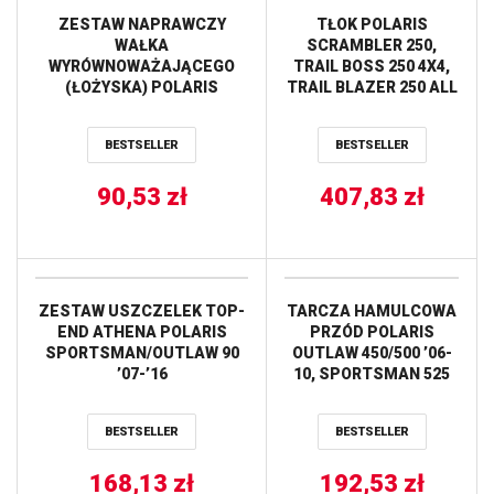
ZESTAW NAPRAWCZY
TŁOK POLARIS
WAŁKA
SCRAMBLER 250,
WYRÓWNOWAŻAJĄCEGO
TRAIL BOSS 250 4X4,
(ŁOŻYSKA) POLARIS
TRAIL BLAZER 250 ALL
SCRAMBLER 850/1000,
VERTEX
SPORTSMAN 850/1000 HOT
BESTSELLER
BESTSELLER
RODS
90,53
zł
407,83
zł
ZESTAW USZCZELEK TOP-
TARCZA HAMULCOWA
END ATHENA POLARIS
PRZÓD POLARIS
SPORTSMAN/OUTLAW 90
OUTLAW 450/500 ’06-
’07-’16
10, SPORTSMAN 525
’08-11 (228X77X4MM)
(4X8,5MM) WAVE NG
BESTSELLER
BESTSELLER
168,13
zł
192,53
zł