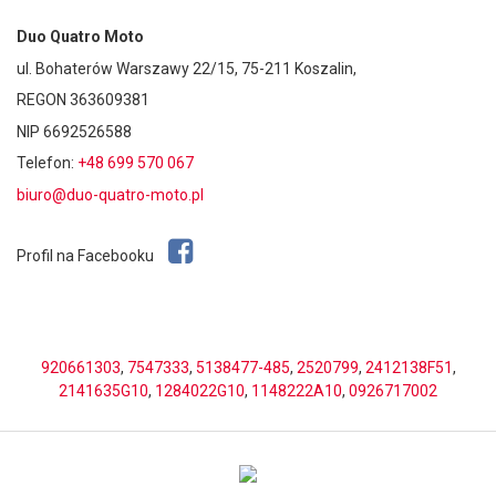
Duo Quatro Moto
ul. Bohaterów Warszawy 22/15, 75-211 Koszalin,
REGON 363609381
NIP 6692526588
Telefon:
+48 699 570 067
biuro@duo-quatro-moto.pl
Profil na Facebooku
920661303
,
7547333
,
5138477-485
,
2520799
,
2412138F51
,
2141635G10
,
1284022G10
,
1148222A10
,
0926717002