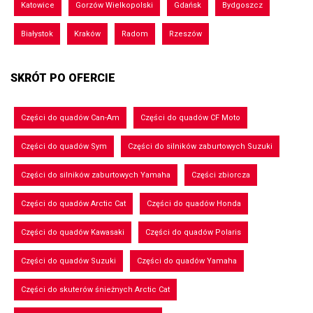
Katowice
Gorzów Wielkopolski
Gdańsk
Bydgoszcz
Białystok
Kraków
Radom
Rzeszów
SKRÓT PO OFERCIE
Części do quadów Can-Am
Części do quadów CF Moto
Części do quadów Sym
Części do silników zaburtowych Suzuki
Części do silników zaburtowych Yamaha
Części zbiorcza
Części do quadów Arctic Cat
Części do quadów Honda
Części do quadów Kawasaki
Części do quadów Polaris
Części do quadów Suzuki
Części do quadów Yamaha
Części do skuterów śnieżnych Arctic Cat