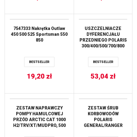
7547333 Nakrętka Outlaw
USZCZELNIACZE
450 500 525 Sportsman 550
DYFERENCJAŁU
850
PRZEDNIEGO POLARIS
300/400/500/700/800
ALL BALLS
BESTSELLER
BESTSELLER
19,20
zł
53,04
zł
ZESTAW NAPRAWCZY
ZESTAW ŚRUB
POMPY HAMULCOWEJ
KORBOWODÓW
PRZÓD ARCTIC CAT 1000
POLARIS
H2/TRV/XT/MUDPRO, 500
GENERAL/RANGER
FIS/XR, 550
1000 ’16-’20, RZR 1000
EFI/GT/H1/LTD/TRV/XR/XT,
’14-’21 HOT RODS