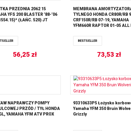
TKA PRZEDNIA 2062 15
MEMBRANA AMORTYZATOR
HA YFS 200 BLASTER ’88-’06
TYLNEGO HONDA CR80R/RB 9
554.15)* (ŁAŃC. 520) JT
CRF150R/RB 07-19, YAMAHA
YFM660R RAPTOR 01-05 ALL
TSELLER
BESTSELLER
56,25
zł
73,53
zł
AW NAPRAWCZY POMPY
93310633P5 Łożysko korbo
LCOWEJ PRZÓD / TYŁ HONDA
Yamaha YFM 350 Bruin Wolve
GL, YAMAHA YFM ATV PROX
Grizzly