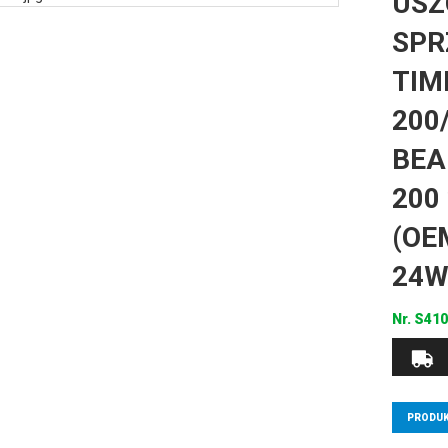
USZ
SPR
TIM
200/
BEA
200 
(OE
24W
Nr.
S410
PRODUK