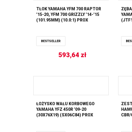
TŁOK YAMAHA YFM 700 RAPTOR
ZĘBA
’15-20, YFM 700 GRIZZLY ’14-’15
YAMA
(101.95MM) (10.0:1) PROX
(JTF1
BESTSELLER
BES
593,64
zł
ŁOŻYSKO WAŁU KORBOWEGO
ZEST
YAMAHA YFZ 450R ’09-20
HAMU
(30X76X19) (SX06C84) PROX
CBR/