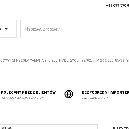
+48 699 570 
Wyszukiwarka
produktów
a
YWY SPRZĘGŁA YAMAHA YFB 250 TIMBERWOLF ’92-’02, YFM 200/225 ’85-’89, YFM
POLECANY PRZEZ KLIENTÓW
BEZPOŚREDNI IMPORTE
PEŁNA SATYSFAKCJA Z ZAKUPÓW
BEZPIECZNE ZAKUPY