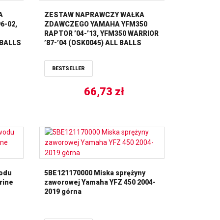
A
ZESTAW NAPRAWCZY WAŁKA
6-02,
ZDAWCZEGO YAMAHA YFM350
RAPTOR ’04-’13, YFM350 WARRIOR
 BALLS
’87-’04 (OSK0045) ALL BALLS
BESTSELLER
66,73
zł
wodu
5BE121170000 Miska sprężyny
rine
zaworowej Yamaha YFZ 450 2004-
2019 górna