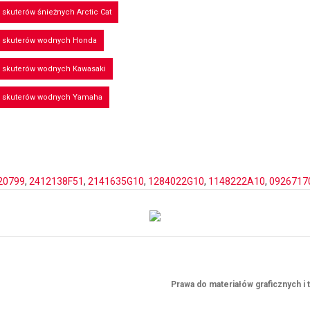
 skuterów śnieżnych Arctic Cat
o skuterów wodnych Honda
o skuterów wodnych Kawasaki
o skuterów wodnych Yamaha
20799
,
2412138F51
,
2141635G10
,
1284022G10
,
1148222A10
,
0926717
Prawa do materiałów graficznych 