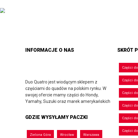
INFORMACJE O NAS
SKRÓT P
Części d
Części d
Duo Quatro jest wiodącym sklepem z
częściami do quadów na polskim rynku. W
Części do
swojej ofercie mamy części do Hondy,
Yamahy, Suzuki oraz marek amerykańskich
Części do
GDZIE WYSYŁAMY PACZKI
Części d
Części d
Zielona Góra
Wrocław
Warszawa