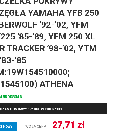
CZELKA POKRYWY
ZĘGŁA YAMAHA YFB 250
BERWOLF ’92-’02, YFM
225 ’85-’89, YFM 250 XL
R TRACKER ’98-’02, YTM
’83-’85
M:19W154510000;
1545100) ATHENA
485008046
CZAS DOSTAWY: 1-2 DNI ROBOCZYCH
27,71
zł
TWOJA CENA
T NOWY