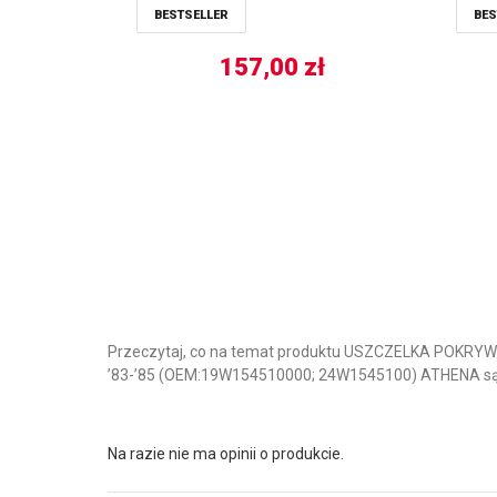
BESTSELLER
BES
157,00
zł
Przeczytaj, co na temat produktu USZCZELKA POKRYW
’83-’85 (OEM:19W154510000; 24W1545100) ATHENA są
Na razie nie ma opinii o produkcie.