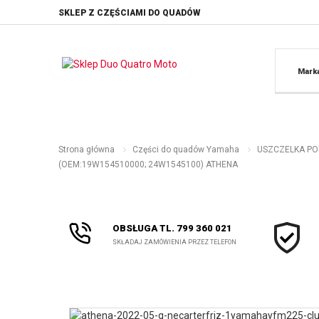
SKLEP Z CZĘŚCIAMI DO QUADÓW
Mark
Strona główna
Części do quadów Yamaha
USZCZELKA POKR
(OEM:19W154510000; 24W1545100) ATHENA
OBSŁUGA TL. 799 360 021
SKŁADAJ ZAMÓWIENIA PRZEZ TELEFON