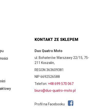
KONTAKT ZE SKLEPEM
epu
Duo Quatro Moto
ul. Bohaterów Warszawy 22/15, 75-
tności
211 Koszalin,
REGON 363609381
NIP 6692526588
ości
Telefon:
+48 699 570 067
taktowy
biuro@duo-quatro-moto.pl
Profil na Facebooku