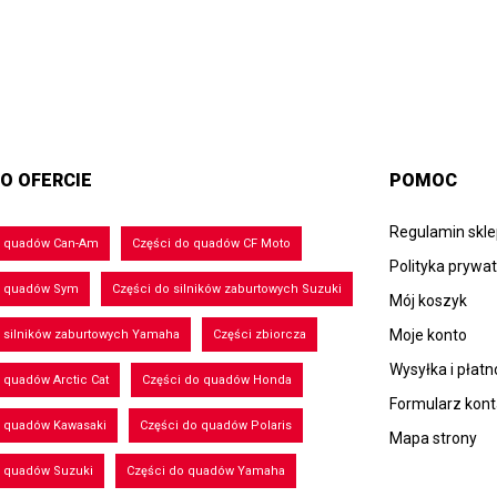
O OFERCIE
POMOC
Regulamin skl
o quadów Can-Am
Części do quadów CF Moto
Polityka prywa
o quadów Sym
Części do silników zaburtowych Suzuki
Mój koszyk
Moje konto
 silników zaburtowych Yamaha
Części zbiorcza
Wysyłka i płatn
 quadów Arctic Cat
Części do quadów Honda
Formularz kon
o quadów Kawasaki
Części do quadów Polaris
Mapa strony
o quadów Suzuki
Części do quadów Yamaha