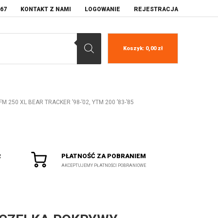
067
KONTAKT Z NAMI
LOGOWANIE
REJESTRACJA
Koszyk:
0,00
zł
 250 XL BEAR TRACKER ’98-’02, YTM 200 ’83-’85
R
PŁATNOŚĆ ZA POBRANIEM
AKCEPTUJEMY PŁATNOŚCI POBRANIOWE