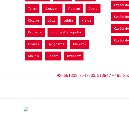
Części do
Toruń
Szczecin
Poznań
Opole
Części d
Olsztyn
Łódź
Lublin
Kielce
Części d
Katowice
Gorzów Wielkopolski
Części d
Gdańsk
Bydgoszcz
Białystok
Kraków
Radom
Rzeszów
920661303
,
7547333
,
5138477-485
,
25