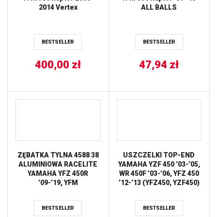
2014 Vertex
ALL BALLS
BESTSELLER
BESTSELLER
400,00
zł
47,94
zł
ZĘBATKA TYLNA 4588 38
USZCZELKI TOP-END
ALUMINIOWA RACELITE
YAMAHA YZF 450 ’03-’05,
YAMAHA YFZ 450R
WR 450F ’03-’06, YFZ 450
’09-’19, YFM
’12-’13 (YFZ450, YZF450)
250/350/450/700 RAPTOR
ATHENA
(458838JTA)
BESTSELLER
BESTSELLER
(JTR1857.38) (ŁAŃC. 520)