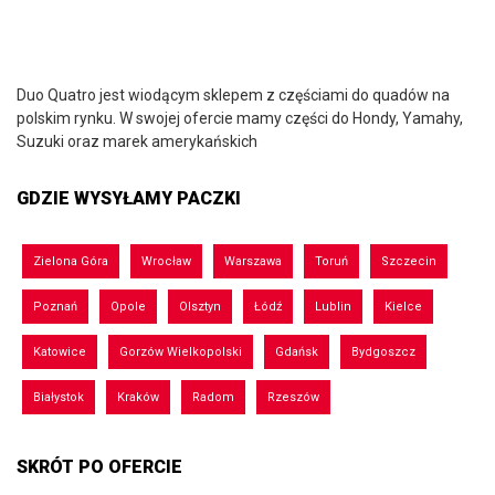
Duo Quatro jest wiodącym sklepem z częściami do quadów na
polskim rynku. W swojej ofercie mamy części do Hondy, Yamahy,
Suzuki oraz marek amerykańskich
GDZIE WYSYŁAMY PACZKI
Zielona Góra
Wrocław
Warszawa
Toruń
Szczecin
Poznań
Opole
Olsztyn
Łódź
Lublin
Kielce
Katowice
Gorzów Wielkopolski
Gdańsk
Bydgoszcz
Białystok
Kraków
Radom
Rzeszów
SKRÓT PO OFERCIE