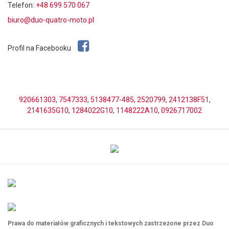
Telefon:
+48 699 570 067
biuro@duo-quatro-moto.pl
Profil na Facebooku
920661303
,
7547333
,
5138477-485
,
2520799
,
2412138F51
,
2141635G10
,
1284022G10
,
1148222A10
,
0926717002
Prawa do materiałów graficznych i tekstowych zastrzeżone przez Duo