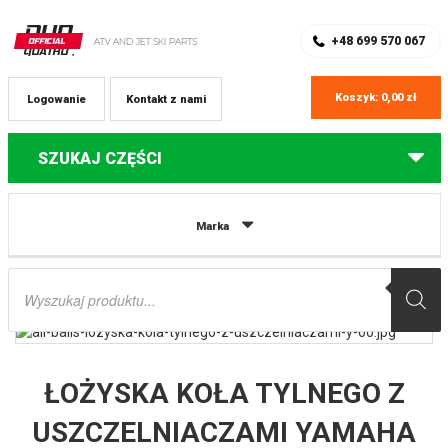
SKLEP Z CZĘŚCIAMI DO QUADÓW
REJESTRACJA
+48 699 570 067
Koszyk:
0,00
zł
Logowanie
Kontakt z nami
SZUKAJ CZĘŚCI
Strona główna
Części do quadów Yamaha
ŁOŻYSKA KOŁA TYLNEGO Z
Marka
USZCZELNIACZAMI YAMAHA YFM 700R RAPTOR ’06-’17, YFZ 450 ’06-’09,
’12-’13 ALL BALLS
Wyszukiwarka
produktów
ŁOŻYSKA KOŁA TYLNEGO Z
USZCZELNIACZAMI YAMAHA