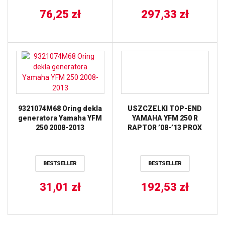
KOLOR CZARNY JT
76,25
zł
297,33
zł
9321074M68 Oring dekla
USZCZELKI TOP-END
generatora Yamaha YFM
YAMAHA YFM 250 R
250 2008-2013
RAPTOR ’08-’13 PROX
BESTSELLER
BESTSELLER
31,01
zł
192,53
zł