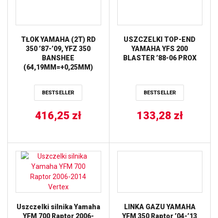
TŁOK YAMAHA (2T) RD
USZCZELKI TOP-END
350 ’87-’09, YFZ 350
YAMAHA YFS 200
BANSHEE
BLASTER ’88-06 PROX
(64,19MM=+0,25MM)
WOSSNER
BESTSELLER
BESTSELLER
416,25
zł
133,28
zł
Uszczelki silnika Yamaha
LINKA GAZU YAMAHA
YFM 700 Raptor 2006-
YFM 350 Raptor ’04-’13